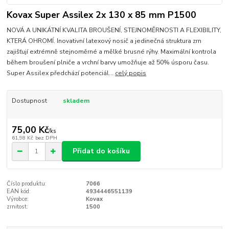
Kovax Super Assilex 2x 130 x 85 mm P1500
NOVÁ A UNIKÁTNÍ KVALITA BROUŠENÍ, STEJNOMĚRNOSTI A FLEXIBILITY,
KTERÁ OHROMÍ. Inovativní latexový nosič a jedinečná struktura zrn
zajišťují extrémně stejnoměrné a mělké brusné rýhy. Maximální kontrola
během broušení plniče a vrchní barvy umožňuje až 50% úsporu času.
Super Assilex předchází potenciál...
celý popis
Dostupnost
skladem
75,00 Kč
/
ks
61,98 Kč
bez DPH
Přidat do košíku
Číslo produktu:
7066
EAN kód:
4934446551139
Výrobce:
Kovax
zrnitost:
1500