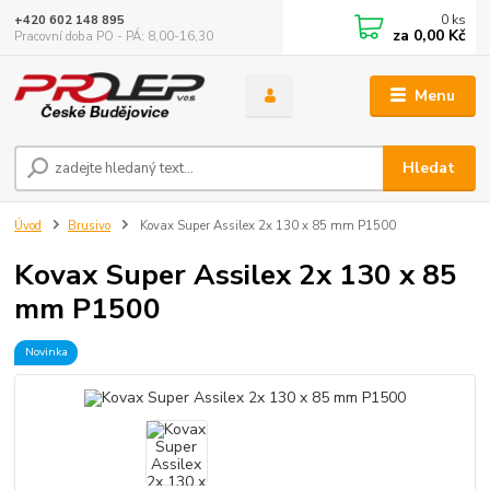
0
ks
+420 602 148 895
za
0,00 Kč
Pracovní doba PO - PÁ: 8,00-16,30
Menu
Hledat
Úvod
Brusivo
Kovax Super Assilex 2x 130 x 85 mm P1500
Kovax Super Assilex 2x 130 x 85
mm P1500
Novinka