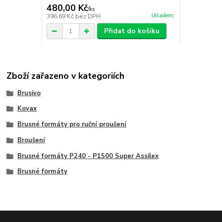
480,00 Kč
/
ks
skladem
396,69 Kč
bez DPH
Přidat do košíku
Zboží zařazeno v kategoriích
Brusivo
Kovax
Brusné formáty pro ruční proušení
Broušení
Brusné formáty P240 - P1500 Super Assilex
Brusné formáty