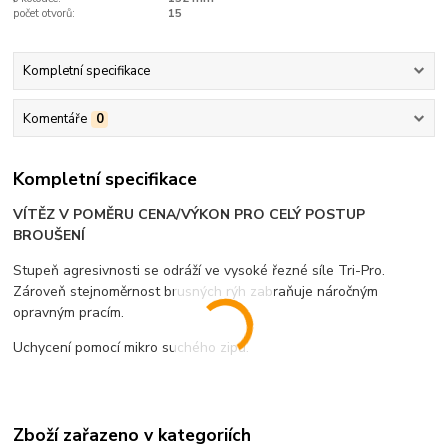
počet otvorů:
15
Kompletní specifikace
Komentáře
0
Kompletní specifikace
VÍTĚZ V POMĚRU CENA/VÝKON PRO CELÝ POSTUP
BROUŠENÍ
Stupeň agresivnosti se odráží ve vysoké řezné síle Tri-Pro.
Zároveň stejnoměrnost brusných rýh zabraňuje náročným
opravným pracím.
Uchycení pomocí mikro suchého zipu.
Zboží zařazeno v kategoriích