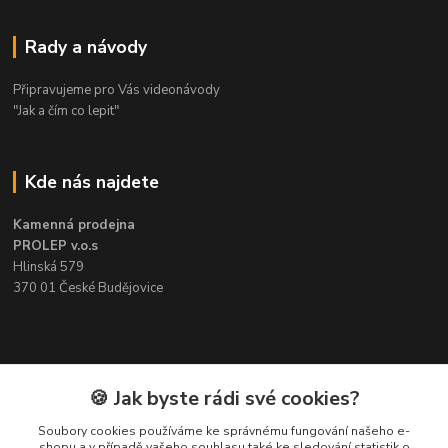
Rady a návody
Připravujeme pro Vás videonávody
"Jak a čím co lepit"
Kde nás najdete
Kamenná prodejna
PROLEP v.o.s
Hlinská 579
370 01 České Budějovice
Kontakt
🍪 Jak byste rádi své cookies?
Soubory cookies používáme ke správnému fungování našeho e-
Pavel Šedivý
shopu a v případě vašeho souhlasu také ke sledování statistik o