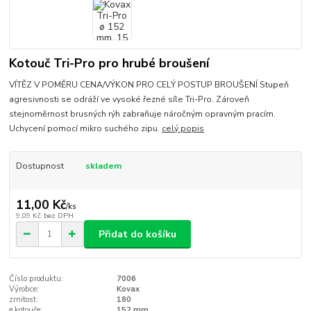
Kotouč Tri-Pro pro hrubé broušení
VÍTĚZ V POMĚRU CENA/VÝKON PRO CELÝ POSTUP BROUŠENÍ Stupeň
agresivnosti se odráží ve vysoké řezné síle Tri-Pro. Zároveň
stejnoměrnost brusných rýh zabraňuje náročným opravným pracím.
Uchycení pomocí mikro suchého zipu.
celý popis
Dostupnost
skladem
11,00 Kč
/
ks
9,09 Kč
bez DPH
Přidat do košíku
Číslo produktu:
7006
Výrobce:
Kovax
zrnitost:
180
ø kotouče:
152 mm