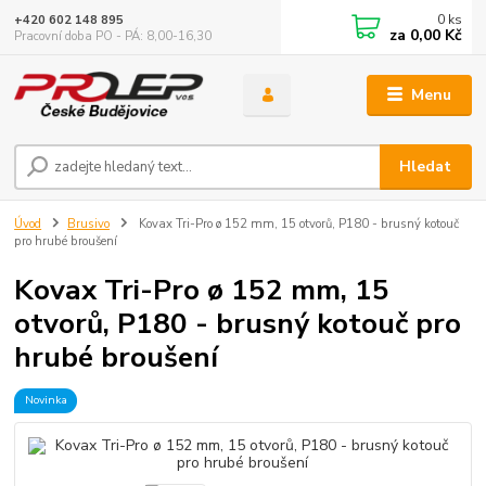
0
ks
+420 602 148 895
za
0,00 Kč
Pracovní doba PO - PÁ: 8,00-16,30
Menu
Hledat
Úvod
Brusivo
Kovax Tri-Pro ø 152 mm, 15 otvorů, P180 - brusný kotouč
pro hrubé broušení
Kovax Tri-Pro ø 152 mm, 15
otvorů, P180 - brusný kotouč pro
hrubé broušení
Novinka