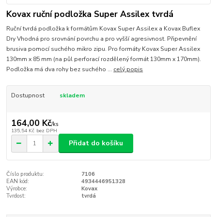
Kovax ruční podložka Super Assilex tvrdá
Ruční tvrdá podložka k formátům Kovax Super Assilex a Kovax Buflex
Dry Vhodná pro srovnání povrchu a pro vyšší agresivnost. Připevnění
brusiva pomocí suchého mikro zipu. Pro formáty Kovax Super Assilex
130mm x 85 mm (na půl perforací rozdělený formát 130mm x 170mm).
Podložka má dva rohy bez suchého ...
celý popis
Dostupnost
skladem
164,00 Kč
/
ks
135,54 Kč
bez DPH
Přidat do košíku
Číslo produktu:
7106
EAN kód:
4934446951328
Výrobce:
Kovax
Tvrdost:
tvrdá