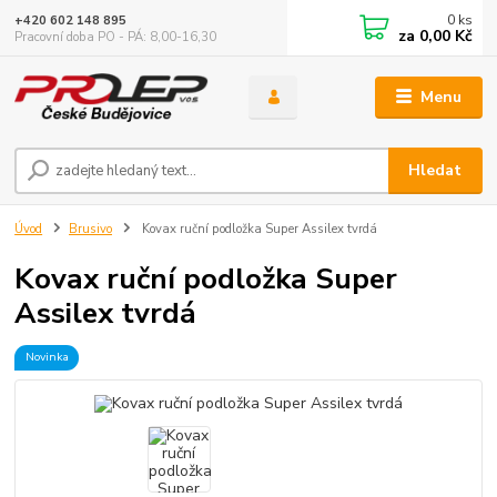
0
ks
+420 602 148 895
za
0,00 Kč
Pracovní doba PO - PÁ: 8,00-16,30
Menu
Hledat
Úvod
Brusivo
Kovax ruční podložka Super Assilex tvrdá
Kovax ruční podložka Super
Assilex tvrdá
Novinka