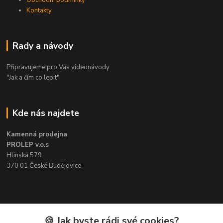
Obchodní podmínky
Kontakty
Rady a návody
Připravujeme pro Vás videonávody
"Jak a čím co lepit"
Kde nás najdete
Kamenná prodejna
PROLEP v.o.s
Hlinská 579
370 01 České Budějovice
Kontakt
🍪 Jak byste rádi své cookies?