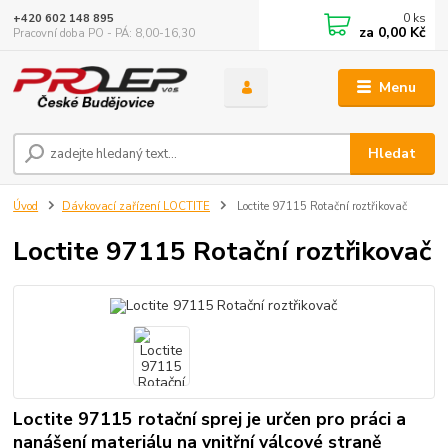
0
ks
+420 602 148 895
za
0,00 Kč
Pracovní doba PO - PÁ: 8,00-16,30
Menu
Hledat
Úvod
Dávkovací zařízení LOCTITE
Loctite 97115 Rotační roztřikovač
Loctite 97115 Rotační roztřikovač
Loctite 97115 rotační sprej je určen pro práci a
nanášení materiálu na vnitřní válcové straně