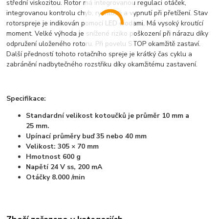
střední viskozitou. Rotor má integrovanou regulaci otáček,
integrovanou kontrolu chyb, rychlosti a vypnutí při přetížení. Stav
rotorspreje je indikován pomocí LED diodami. Má vysoký kroutící
moment. Velké výhoda je snížené riziko poškození při nárazu díky
odpružení uloženého rotoru. Při povelu STOP okamžitě zastaví.
Další předností tohoto rotačního spreje je krátký čas cyklu a
zabránění nadbytečného rozstřiku díky okamžitému zastavení.
Specifikace:
Standardní velikost kotoučků je průměr 10 mm a
25 mm.
Upínací průměry buď 35 nebo 40 mm
Velikost: 305 × 70 mm
Hmotnost 600 g
Napětí 24 V ss, 200 mA
Otáčky 8.000 /min