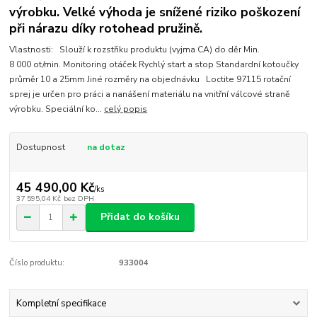
výrobku. Velké výhoda je snížené riziko poškození
při nárazu díky rotohead pružině.
Vlastnosti: Slouží k rozstřiku produktu (vyjma CA) do děr Min.
8 000 ot/min. Monitoring otáček Rychlý start a stop Standardní kotoučky
průměr 10 a 25mm Jiné rozměry na objednávku Loctite 97115 rotační
sprej je určen pro práci a nanášení materiálu na vnitřní válcové straně
výrobku. Speciální ko...
celý popis
Dostupnost
na dotaz
45 490,00 Kč
/
ks
37 595,04 Kč
bez DPH
Přidat do košíku
Číslo produktu:
933004
Kompletní specifikace