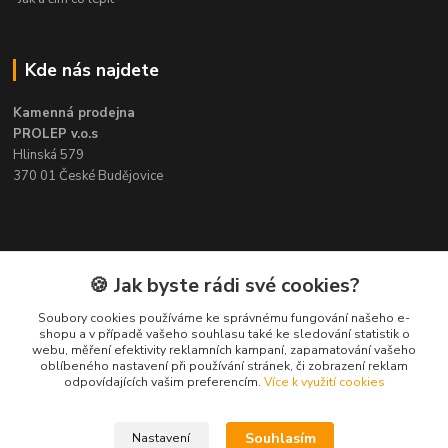
Kde nás najdete
Kamenná prodejna
PROLEP v.o.s
Hlinská 579
370 01 České Budějovice
Kontakt
🍪 Jak byste rádi své cookies?
Soubory cookies používáme ke správnému fungování našeho e-
Pavel Šedivý
shopu a v případě vašeho souhlasu také ke sledování statistik o
+420 602 148 895
webu, měření efektivity reklamních kampaní, zapamatování vašeho
Pracovní doba PO - PÁ: 8,00-16,30
oblíbeného nastavení při používání stránek, či zobrazení reklam
odpovídajících vašim preferencím.
Více k využití cookies
lepidla@prolep.cz
Souhlasím
Nastavení