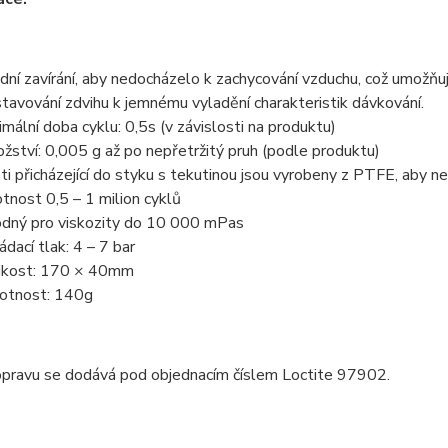
dní zavírání, aby nedocházelo k zachycování vzduchu, což umožňu
tavování zdvihu k jemnému vyladění charakteristik dávkování.
imální doba cyklu: 0,5s (v závislosti na produktu)
žství: 0,005 g až po nepřetržitý pruh (podle produktu)
ti přicházející do styku s tekutinou jsou vyrobeny z PTFE, aby
otnost 0,5 – 1 milion cyklů
dný pro viskozity do 10 000 mPas
ádací tlak: 4 – 7 bar
ikost: 170 × 40mm
tnost: 140g
opravu se dodává pod objednacím číslem Loctite 97902.