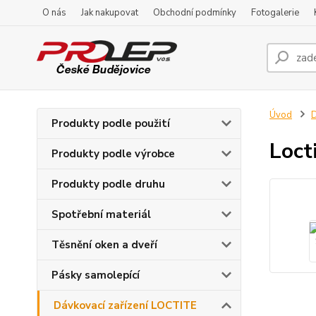
O nás
Jak nakupovat
Obchodní podmínky
Fotogalerie
Úvod
D
Produkty podle použití
Loct
Produkty podle výrobce
Produkty podle druhu
Spotřební materiál
Těsnění oken a dveří
Pásky samolepící
Dávkovací zařízení LOCTITE