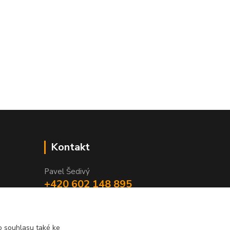
Kontakt
Pavel Šedivý
+420 602 148 895
Pracovní doba PO - PÁ: 8,00-16,30
lepidla@prolep.cz
 souhlasu také ke