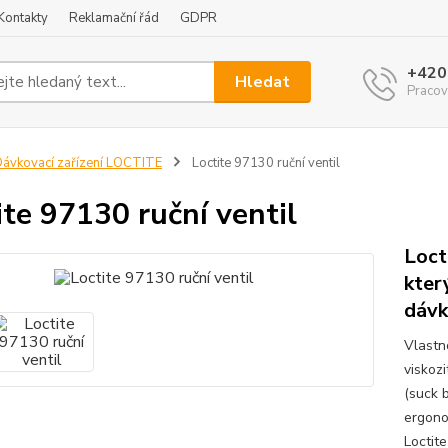
Kontakty
Reklamační řád
GDPR
+420
Hledat
Pracov
ávkovací zařízení LOCTITE
Loctite 97130 ruční ventil
ite 97130 ruční ventil
Locti
kter
dávk
Vlastn
viskoz
(suck 
ergono
Loctite