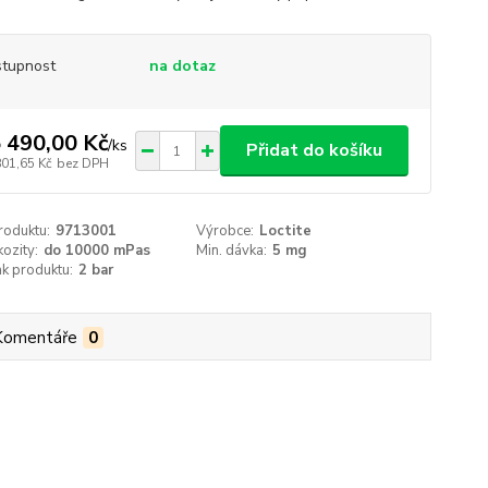
tupnost
na dotaz
 490,00 Kč
/
ks
Přidat do košíku
801,65 Kč
bez DPH
roduktu:
9713001
Výrobce:
Loctite
kozity:
do 10000 mPas
Min. dávka:
5 mg
ak produktu:
2 bar
Komentáře
0