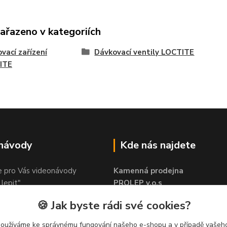
zařazeno v kategoriích
vací zařízení
Dávkovací ventily LOCTITE
ITE
 návody
Kde nás najdete
e pro Vás videonávody
Kamenná prodejna
 lepit"
PROLEP v.o.s
Hlinská 579
🍪 Jak byste rádi své cookies?
370 01 České Budějovice
používáme ke správnému fungování našeho e-shopu a v případě vašeho