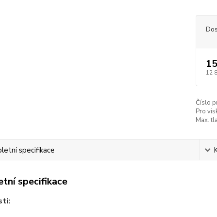
Dos
15
12 
Číslo p
Pro vis
Max. tl
etní specifikace
tní specifikace
ti: