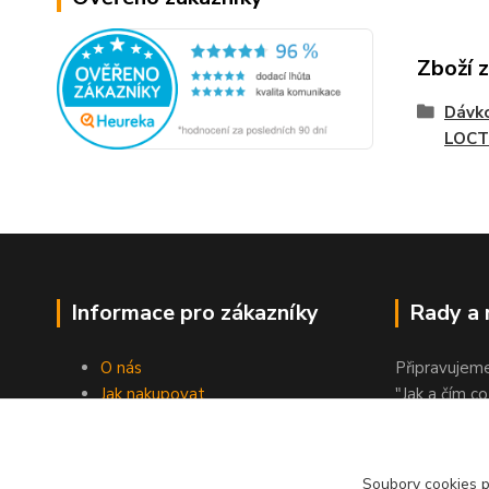
Zboží 
Dávko
LOCT
Informace pro zákazníky
Rady a
O nás
Připravujem
Jak nakupovat
"Jak a čím co
Obchodní podmínky
Kontakty
Soubory cookies 