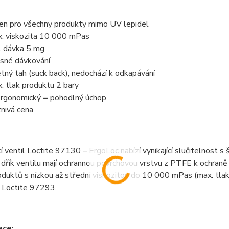
en pro všechny produkty mimo UV lepidel
. viskozita 10 000 mPas
. dávka 5 mg
sné dávkování
tný tah (suck back), nedochází k odkapávání
. tlak produktu 2 bary
ergonomický = pohodlný úchop
znivá cena
 ventil Loctite 97130 – ErgoLoc nabízí vynikající slučitelnost s
dřík ventilu mají ochrannou povrchovou vrstvu z PTFE k ochraně v
duktů s nízkou až střední viskozitou do 10 000 mPas (max. tlak
 Loctite 97293.
ace: