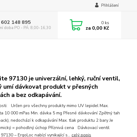
Přihlášení
 602 148 895
0
ks
za
0,00 Kč
ní doba PO - PÁ: 8,00-16,30
te 97130 je univerzální, lehký, ruční ventil,
ý umí dávkovat produkt v přesných
ách a bez odkapávání.
osti: Určen pro všechny produkty mimo UV lepidel Max.
ita 10 000 mPas Min. dávka 5 mg Přesné dávkování Zpětný tah
back), nedochází k odkapávání Max. tlak produktu 2 bary Je
mický = pohodlný úchop Příznivá cena Dávkovací ventil
 97130 – ErgoLoc nabízí vynikající s...
celý popis