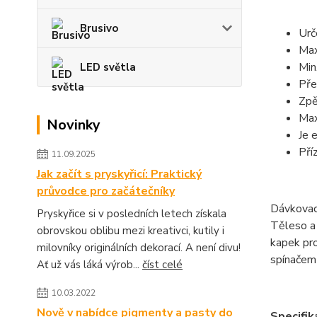
Brusivo
Urč
Max
Min
LED světla
Pře
Zpě
Max
Novinky
Je 
Pří
11.09.2025
Jak začít s pryskyřicí: Praktický
průvodce pro začátečníky
Dávkovací
Pryskyřice si v posledních letech získala
Těleso a 
obrovskou oblibu mezi kreativci, kutily i
kapek pro
milovníky originálních dekorací. A není divu!
spínačem
Ať už vás láká výrob...
číst celé
10.03.2022
Nově v nabídce pigmenty a pasty do
Specifik