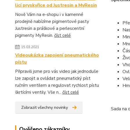
licí pryskyřice od Justresin a MyResin
Nově Vám na e-shopu i v kamenné
prodejně nabízíme pigmentové pasty
Pře
Justresin a práškové a perlescentní
Nas
pigmenty MyResin.
číst celé
Min
Mno
15.03.2021
Čás
Videoukázka zapojení pneumatického
Živ
pístu
Vho
Připravili jsme pro vás video jak jednoduše
Ovl
lze zapojit a ovládat pneumatický píst
Vel
ručním ventilem a regulovat rychlost pístu
Hmo
škrtícími ventily. Vše n...
číst celé
Zobrazit všechny novinky
Sada na 
Ověřeno zákazníky