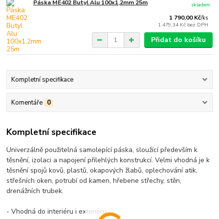
Páska ME402 Butyl Alu 100x1,2mm 25m
skladem
1 790,00 Kč
/
ks
1 479,34 Kč
bez DPH
Přidat do košíku
Kompletní specifikace
Komentáře
0
Kompletní specifikace
Univerzálně použitelná samolepící páska, sloužící především k
těsnění, izolaci a napojení přilehlých konstrukcí. Velmi vhodná je k
těsnění spojů kovů, plastů, okapových žlabů, oplechování atik,
střešních oken, potrubí od kamen, hřebene střechy, stěn,
drenážních trubek.
- Vhodná do interiéru i exteriéru.