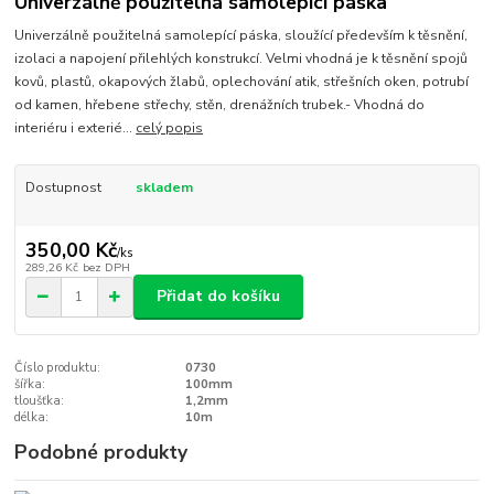
Univerzálně použitelná samolepící páska
Univerzálně použitelná samolepící páska, sloužící především k těsnění,
izolaci a napojení přilehlých konstrukcí. Velmi vhodná je k těsnění spojů
kovů, plastů, okapových žlabů, oplechování atik, střešních oken, potrubí
od kamen, hřebene střechy, stěn, drenážních trubek.- Vhodná do
interiéru i exterié...
celý popis
Dostupnost
skladem
350,00 Kč
/
ks
289,26 Kč
bez DPH
Přidat do košíku
Číslo produktu:
0730
šířka:
100mm
tloušťka:
1,2mm
délka:
10m
Podobné produkty