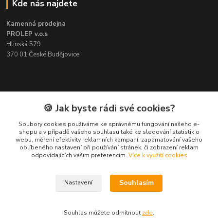
Kde nás najdete
Kamenná prodejna
PROLEP v.o.s
Hlinská 579
370 01 České Budějovice
Kontakt
🍪 Jak byste rádi své cookies?
Soubory cookies používáme ke správnému fungování našeho e-
Pavel Šedivý
shopu a v případě vašeho souhlasu také ke sledování statistik o
+420 602 148 895
webu, měření efektivity reklamních kampaní, zapamatování vašeho
Pracovní doba PO - PÁ: 8,00-16,30
oblíbeného nastavení při používání stránek, či zobrazení reklam
odpovídajících vašim preferencím.
Více k využití cookies
lepidla@prolep.cz
Souhlasím
Nastavení
Souhlas můžete odmítnout
zde
.