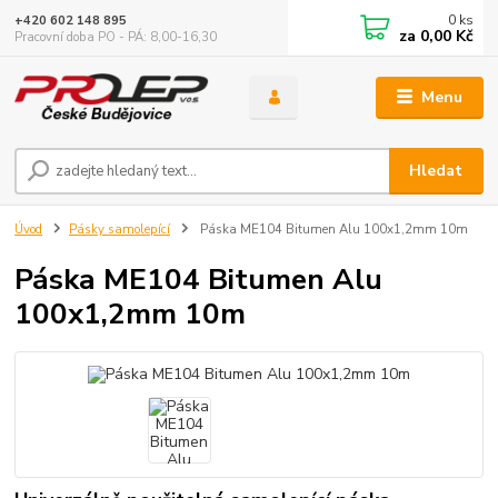
0
ks
+420 602 148 895
za
0,00 Kč
Pracovní doba PO - PÁ: 8,00-16,30
Menu
Hledat
Úvod
Pásky samolepící
Páska ME104 Bitumen Alu 100x1,2mm 10m
Páska ME104 Bitumen Alu
100x1,2mm 10m