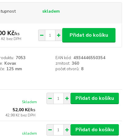
tupnost
skladem
00 Kč
/
ks
Přidat do košíku
 Kč
bez DPH
roduktu:
7053
EAN kód:
4934446550354
e:
Kovax
zrnitost:
360
če:
125 mm
počet otvorů:
8
Přidat do košíku
Skladem
52,00 Kč
/
ks
42,98 Kč
bez DPH
Přidat do košíku
skladem