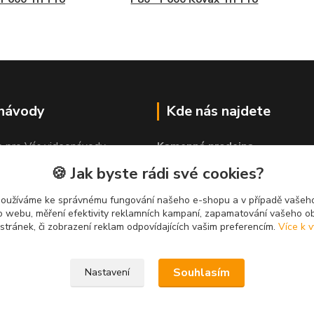
 návody
Kde nás najdete
e pro Vás videonávody
Kamenná prodejna
 lepit"
PROLEP v.o.s
🍪 Jak byste rádi své cookies?
Hlinská 579
370 01 České Budějovice
používáme ke správnému fungování našeho e-shopu a v případě vašeho
k o webu, měření efektivity reklamních kampaní, zapamatování vašeho o
 stránek, či zobrazení reklam odpovídajících vašim preferencím.
Více k v
Souhlasím
Nastavení