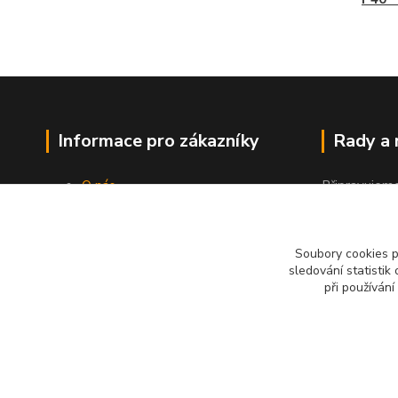
Informace pro zákazníky
Rady a
O nás
Připravujem
Jak nakupovat
"Jak a čím co
Obchodní podmínky
Kontakty
Soubory cookies 
sledování statisti
při používání