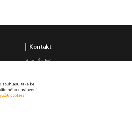
Kontakt
Pavel Šedivý
+420 602 148 895
Pracovní doba PO - PÁ: 8,00-16,30
 souhlasu také ke
lepidla@prolep.cz
blíbeného nastavení
yužití cookies