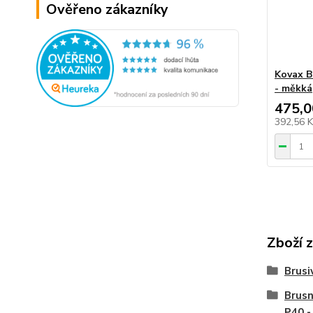
Ověřeno zákazníky
Kovax B
- měkká
475,0
392,56 
Zboží 
Brusi
Brus
P40 -