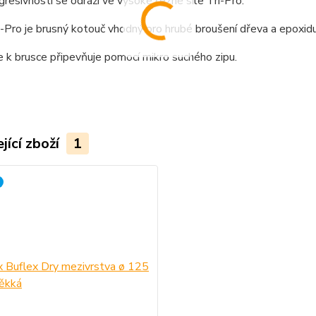
resivnosti se odráží ve vysoké řezné síle Tri-Pro.
-Pro je brusný kotouč vhodný pro hrubé broušení dřeva a epoxidu
 k brusce připevňuje pomocí mikro suchého zipu.
jící zboží
1