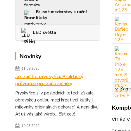
Brusné mezivrstvy a ruční
bloky
LED světla
Novinky
11.09.2025
Jak začít s pryskyřicí: Praktický
průvodce pro začátečníky
Kompl
Pryskyřice si v posledních letech získala
obrovskou oblibu mezi kreativci, kutily i
Komple
milovníky originálních dekorací. A není divu!
Ať už vás láká výrob...
číst celé
VÍTĚZ 
10.03.2022