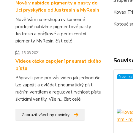
Stupeň ag
Nově v nabídce pigmenty a pasty do
licí pryskyřice od Justresin a MyResin
Kovax Tri
Nově Vám na e-shopu i v kamenné
Kotouč se
prodejně nabízíme pigmentové pasty
Justresin a práškové a perlescentní
pigmenty MyResin.
číst celé
15.03.2021
Souvise
Videoukázka zapojení pneumatického
pístu
Novinka
Připravili jsme pro vás video jak jednoduše
lze zapojit a ovládat pneumatický píst
ručním ventilem a regulovat rychlost pístu
škrtícími ventily. Vše n...
číst celé
Zobrazit všechny novinky