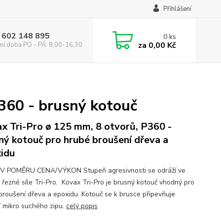
Přihlášení
 602 148 895
0
ks
za
0,00 Kč
ní doba PO - PÁ: 8,00-16,30
360 - brusný kotouč
x Tri-Pro ø 125 mm, 8 otvorů, P360 -
ný kotouč pro hrubé broušení dřeva a
idu
V POMĚRU CENA/VÝKON Stupeň agresivnosti se odráží ve
 řezné síle Tri-Pro. Kovax Tri-Pro je brusný kotouč vhodný pro
broušení dřeva a epoxidu. Kotouč se k brusce připevňuje
 mikro suchého zipu.
celý popis