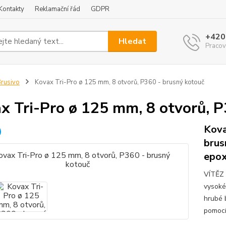
Kontakty
Reklamační řád
GDPR
+420
Hledat
Pracov
rusivo
Kovax Tri-Pro ø 125 mm, 8 otvorů, P360 - brusný kotouč
x Tri-Pro ø 125 mm, 8 otvorů, P
Kova
brus
epox
VÍTĚZ 
vysoké
hrubé 
pomocí