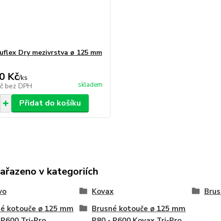
uflex Dry mezivrstva ø 125 mm
0 Kč
/
ks
skladem
Kč
bez DPH
Přidat do košíku
zařazeno v kategoriích
vo
Kovax
Brus
né kotouče ø 125 mm
Brusné kotouče ø 125 mm
 P600 Tri-Pro
P80 - P600 Kovax Tri-Pro