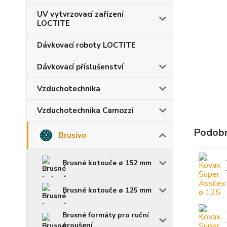
UV vytvrzovací zařízení
LOCTITE
Dávkovací roboty LOCTITE
Dávkovací příslušenství
Vzduchotechnika
Vzduchotechnika Camozzi
Podobn
Brusivo
Brusné kotouče ø 152 mm
Brusné kotouče ø 125 mm
Brusné formáty pro ruční
proušení