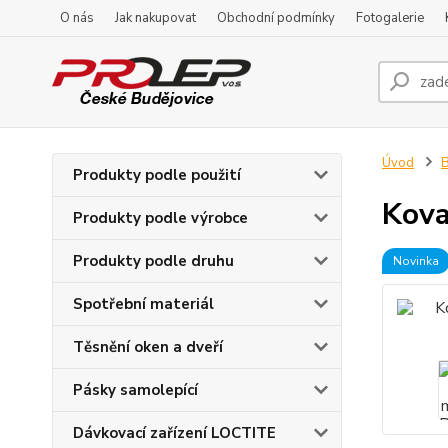
O nás
Jak nakupovat
Obchodní podmínky
Fotogalerie
Úvod
B
Produkty podle použití
Kova
Produkty podle výrobce
Produkty podle druhu
Novinka
Spotřební materiál
Těsnění oken a dveří
Pásky samolepící
Dávkovací zařízení LOCTITE