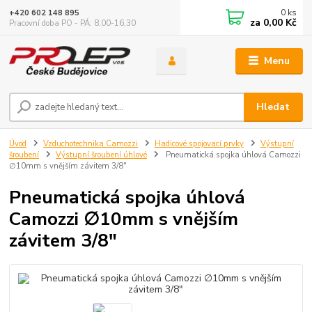
0
ks
+420 602 148 895
za
0,00 Kč
Pracovní doba PO - PÁ: 8,00-16,30
Menu
Hledat
Úvod
Vzduchotechnika Camozzi
Hadicové spojovací prvky
Výstupní
šroubení
Výstupní šroubení úhlové
Pneumatická spojka úhlová Camozzi
∅10mm s vnějším závitem 3/8"
Pneumatická spojka úhlová
Camozzi ∅10mm s vnějším
závitem 3/8"