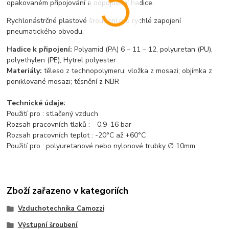
opakovaném připojování a odpojování hadice.
Rychlonástrčné plastové šroubení pro rychlé zapojení
pneumatického obvodu.
Hadice k připojení:
Polyamid (PA) 6 – 11 – 12, polyuretan (PU),
polyethylen (PE), Hytrel polyester
Materiály:
těleso z technopolymeru; vložka z mosazi; objímka z
poniklované mosazi; těsnění z NBR
Technické údaje:
Použití pro : stlačený vzduch
Rozsah pracovních tlaků : -0,9–16 bar
Rozsah pracovních teplot : -20°C až +60°C
Použití pro : polyuretanové nebo nylonové trubky ∅ 10mm
Zboží zařazeno v kategoriích
Vzduchotechnika Camozzi
Výstupní šroubení