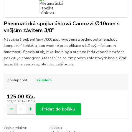
Pneumatická spojka úhlová Camozzi ∅10mm s
vnějším závitem 3/8"
Nástrčná šroubení řady 7000 jsou vyrobena z technopolymeru.Jsou
kompaktní, lehké, a jsou vhodné pro aplikace s klíčovým faktorem
hmotnosti. Speciální objímka, která byla pro tuto řadu vhodně navržena,
poskytuje homogenní utěsnění na celém povrchu plastových hadic, čímž
je zajištěna vysoká spolehliv...
celý popis
Dostupnost
skladem
125,00 Kč
/
ks
103,31 Kč
bez DPH
Přidat do košíku
Číslo produktu:
300043