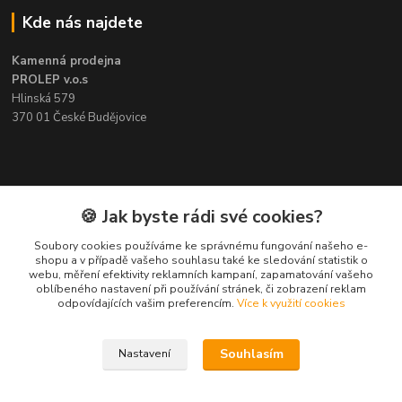
Kde nás najdete
Kamenná prodejna
PROLEP v.o.s
Hlinská 579
370 01 České Budějovice
Kontakt
🍪 Jak byste rádi své cookies?
Soubory cookies používáme ke správnému fungování našeho e-
Pavel Šedivý
shopu a v případě vašeho souhlasu také ke sledování statistik o
+420 602 148 895
webu, měření efektivity reklamních kampaní, zapamatování vašeho
Pracovní doba PO - PÁ: 8,00-16,30
oblíbeného nastavení při používání stránek, či zobrazení reklam
odpovídajících vašim preferencím.
Více k využití cookies
lepidla@prolep.cz
Souhlasím
Nastavení