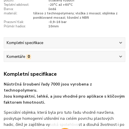
použití:
stlačený vzduch
Teplotní odolnost:
-20°C až +60°C
Barva:
šedá
materiál:
těleso z technopolymeru; vložka z mosazi; objímka z
poniklované mosazi; těsnění z NBR
Pracovní tlak:
-0,9–16 bar
Průměr hadice:
10mm
Kompletní specifikace
Komentáře
0
Kompletní specifikace
Nástrčná šroubení řady 7000 jsou vyrobena z
technopolymeru.
Jsou kompaktní, lehké, a jsou vhodné pro aplikace s klíčovým
faktorem hmotnosti.
Speciální objímka, která byla pro tuto řadu vhodně navržena,
poskytuje homogenní utěsnění na celém povrchu plastových
hadic, čímž je zajištěna vysoká spolehlivost a dlouhá životnost i po