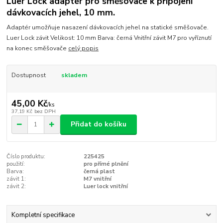
Luer Lock adaptér pro směšovače k připojení
dávkovacích jehel, 10 mm.
Adaptér umožňuje nasazení dávkovacích jehel na statické směšovače.
Luer Lock závit Velikost: 10 mm Barva: černá Vnitřní závit M7 pro vyříznutí
na konec směšovače
celý popis
Dostupnost
skladem
45,00 Kč
/
ks
37,19 Kč
bez DPH
Přidat do košíku
Číslo produktu:
225425
použití:
pro přímé plnění
Barva:
černá plast
závit 1:
M7 vnitřní
závit 2:
Luer lock vnitřní
Kompletní specifikace