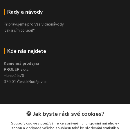
Rady a návody
Připravujeme pro Vás videonávody
"Jak a čím co lepit"
Kde nás najdete
Kamenná prodejna
PROLEP v.o.s
Hlinská 579
370 01 České Budějovice
Kontakt
🍪 Jak byste rádi své cookies?
Soubory cookies používáme ke správnému fungování našeho e-
Pavel Šedivý
shopu a v případě vašeho souhlasu také ke sledování statistik o