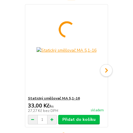
Statický směšovač MA 5,1-16
Statický sm
33,00 Kč
46,00 Kč
/
ks
skladem
27,27 Kč
bez DPH
38,02 Kč
bez
Přidat do košíku