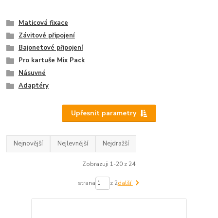
Maticová fixace
Závitové připojení
Bajonetové připojení
Pro kartuše Mix Pack
Násuvné
Adaptéry
Upřesnit parametry
Nejnovější
Nejlevnější
Nejdražší
Zobrazuji 1-20 z 24
strana
z 2
další