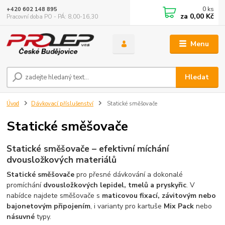
0
ks
+420 602 148 895
za
0,00 Kč
Pracovní doba PO - PÁ: 8,00-16,30
Menu
Hledat
Úvod
Dávkovací příslušenství
Statické směšovače
Statické směšovače
Statické směšovače – efektivní míchání
dvousložkových materiálů
Statické směšovače
pro přesné dávkování a dokonalé
promíchání
dvousložkových lepidel, tmelů a pryskyřic
. V
nabídce najdete směšovače s
maticovou fixací, závitovým nebo
bajonetovým připojením
, i varianty pro kartuše
Mix Pack
nebo
násuvné
typy.