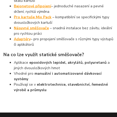
škálu kartuší
Bajonetové připojení
– jednoduché nasazení a pevné
držení, rychlá výměna
Pro kartuše Mix Pack
– kompatibilní se specifickými typy
dvousložkových kartuší
Násuvné směšovače
– snadná instalace bez závitu, ideální
pro rychlou práci
Adaptéry
– pro propojení směšovače s různými typy výstupů
či aplikátorů
Na co lze využít statické směšovače?
Aplikace
epoxidových lepidel, akrylátů, polyuretanů
a
jiných dvousložkových hmot
Vhodné pro
manuální i automatizované dávkovací
systémy
Používají se v
elektrotechnice, stavebnictví, řemeslné
výrobě a průmyslu