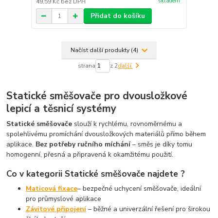
skladem
49,59 Kč
bez DPH
Přidat do košíku
Načíst další produkty (4)
strana
z 2
další
Statické směšovače pro dvousložkové
lepicí a těsnicí systémy
Statické směšovače
slouží k rychlému, rovnoměrnému a
spolehlivému promíchání dvousložkových materiálů přímo během
aplikace.
Bez potřeby ručního míchání
– směs je díky tomu
homogenní, přesná a připravená k okamžitému použití.
Co v kategorii Statické směšovače najdete ?
Maticová fixace
– bezpečné uchycení směšovače, ideální
pro průmyslové aplikace
Závitové připojení
– běžné a univerzální řešení pro širokou