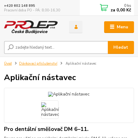
0
ks
+420 602 148 895
za
0,00 Kč
Pracovní doba PO - PÁ: 8,00-16,30
Menu
Hledat
Úvod
Dávkovací příslušenství
Aplikační nástavec
Aplikační nástavec
Pro dentální směšovač DM 6–11.