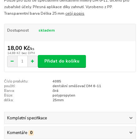
Pouze pro užití se speciálními den­tálními mixéry DM 6–11; určeno pro
zubařské účely. Přesná aplikace díky zahnutí. Vyrobeno z PP.
Transparentní barva Délka 25 mm
celý popis
Dostupnost
skladem
18,00 Kč
/
ks
14,88 Kč
bez DPH
Přidat do košíku
Číslo produktu:
4085
použití:
dentální směšovač DM 6-11
Barva:
čirá
Báze:
polypropylen
délka:
25mm
Kompletní specifikace
Komentáře
0