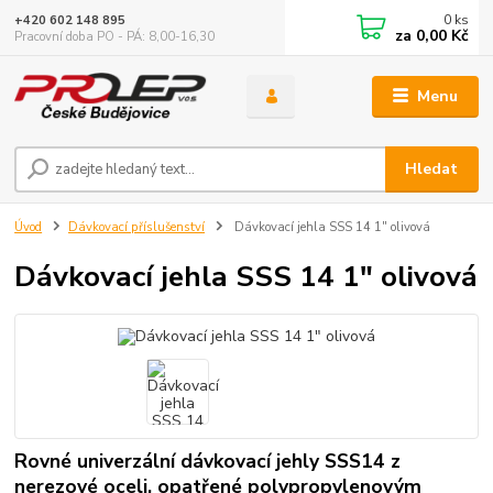
0
ks
+420 602 148 895
za
0,00 Kč
Pracovní doba PO - PÁ: 8,00-16,30
Menu
Hledat
Úvod
Dávkovací příslušenství
Dávkovací jehla SSS 14 1" olivová
Dávkovací jehla SSS 14 1" olivová
Rovné univerzální dávkovací jehly SSS14 z
nerezové oceli, opatřené polypropylenovým