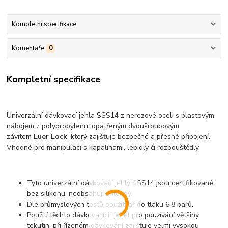
Kompletní specifikace
Komentáře
0
Kompletní specifikace
Univerzální dávkovací jehla SSS14 z nerezové oceli s plastovým
nábojem z polypropylenu, opatřeným dvoušroubovým
závitem
Luer Lock
, který zajišťuje bezpečné a přesné připojení.
Vhodné pro manipulaci s kapalinami, lepidly či rozpouštědly.
Tyto univerzální dávkovací jehly SSS14 jsou certifikované:
bez silikonu, neobsahují chloridy.
Dle průmyslových testů použití ař do tlaku 6,8 barů.
Použití těchto dávkovacích jehel pro používání většiny
tekutin, při řízeném dávkování zajišťuje velmi vysokou