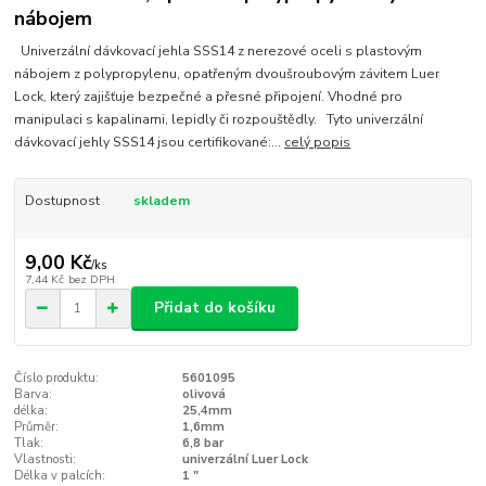
nábojem
Univerzální dávkovací jehla SSS14 z nerezové oceli s plastovým
nábojem z polypropylenu, opatřeným dvoušroubovým závitem Luer
Lock, který zajišťuje bezpečné a přesné připojení. Vhodné pro
manipulaci s kapalinami, lepidly či rozpouštědly. Tyto univerzální
dávkovací jehly SSS14 jsou certifikované:...
celý popis
Dostupnost
skladem
9,00 Kč
/
ks
7,44 Kč
bez DPH
Přidat do košíku
Číslo produktu:
5601095
Barva:
olivová
délka:
25,4mm
Průměr:
1,6mm
Tlak:
6,8 bar
Vlastnosti:
univerzální Luer Lock
Délka v palcích:
1 "