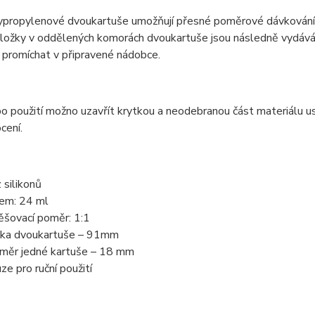
propylenové dvoukartuše umožňují přesné poměrové dávkování dv
Složky v oddělených komorách dvoukartuše jsou následně vydává
 promíchat v připravené nádobce.
o použití možno uzavřít krytkou a neodebranou část materiálu uskl
cení.
 silikonů
em: 24 ml
šovací poměr: 1:1
ka dvoukartuše – 91mm
měr jedné kartuše – 18 mm
ze pro ruční použití