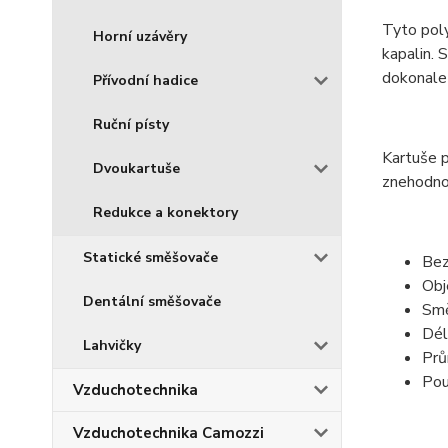
Tyto poly
Horní uzávěry
kapalin. 
dokonale
Přívodní hadice
Ruční písty
Kartuše p
Dvoukartuše
znehodno
Redukce a konektory
Statické směšovače
Bez
Obj
Dentální směšovače
Smě
Dél
Lahvičky
Prů
Pou
Vzduchotechnika
Vzduchotechnika Camozzi