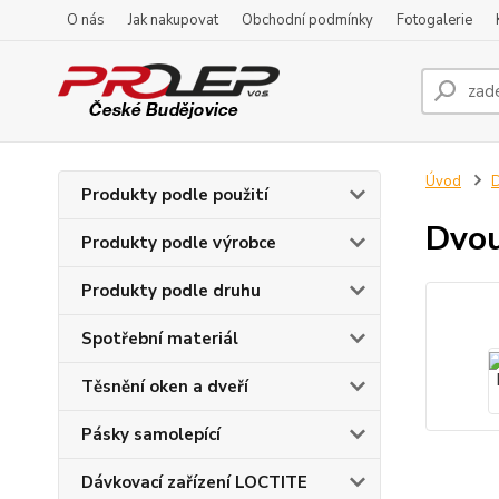
O nás
Jak nakupovat
Obchodní podmínky
Fotogalerie
Úvod
D
Produkty podle použití
Dvou
Produkty podle výrobce
Produkty podle druhu
Spotřební materiál
Těsnění oken a dveří
Pásky samolepící
Dávkovací zařízení LOCTITE