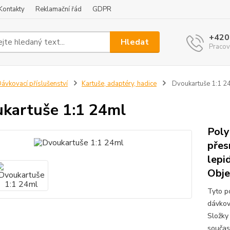
Kontakty
Reklamační řád
GDPR
+420
Hledat
Pracov
ávkovací příslušenství
Kartuše, adaptéry, hadice
Dvoukartuše 1:1 2
kartuše 1:1 24ml
Poly
přes
lepid
Obje
Tyto p
dávková
Složky
součas