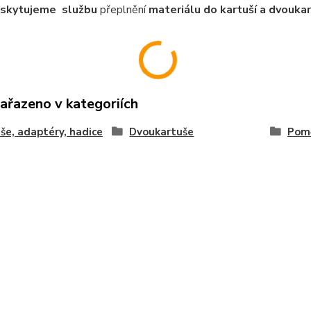
oskytujeme službu
přeplnění
materiálu do kartuší a dvoukar
zařazeno v kategoriích
še, adaptéry, hadice
Dvoukartuše
Pomě