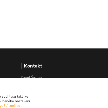
Kontakt
Pavel Šedivý
+420 602 148 895
Pracovní doba PO - PÁ: 8,00-16,30
 souhlasu také ke
lepidla@prolep.cz
blíbeného nastavení
yužití cookies