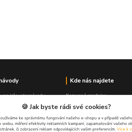
 návody
Kde nás najdete
e pro Vás videonávody
Kamenná prodejna
 lepit"
PROLEP v.o.s
🍪 Jak byste rádi své cookies?
Hlinská 579
370 01 České Budějovice
používáme ke správnému fungování našeho e-shopu a v případě vašeho
k o webu, měření efektivity reklamních kampaní, zapamatování vašeho o
 stránek, či zobrazení reklam odpovídajících vašim preferencím.
Více k v