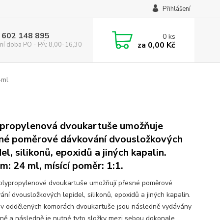
Přihlášení
 602 148 895
0
ks
za
0,00 Kč
ní doba PO - PÁ: 8,00-16,30
4ml
propylenová dvoukartuše umožňuje
né poměrové dávkování dvousložkových
el, silikonů, epoxidů a jiných kapalin.
m: 24 ml, mísící poměr: 1:1.
olypropylenové dvoukartuše umožňují přesné poměrové
ní dvousložkových lepidel, silikonů, epoxidů a jiných kapalin.
 v oddělených komorách dvoukartuše jsou následně vydávány
ně a následně je nutné tyto složky mezi sebou dokonale