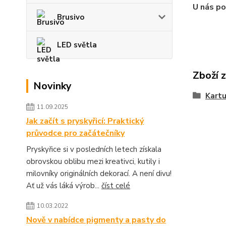
U nás p
Brusivo
LED světla
Zboží 
Novinky
Kartu
11.09.2025
Jak začít s pryskyřicí: Praktický
průvodce pro začátečníky
Pryskyřice si v posledních letech získala
obrovskou oblibu mezi kreativci, kutily i
milovníky originálních dekorací. A není divu!
Ať už vás láká výrob...
číst celé
10.03.2022
Nově v nabídce pigmenty a pasty do