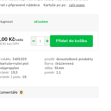
hat v připravené nádobce. Kartuše po po...
celý popis
tupnost
skladem
,00 Kč
/
sada
Přidat do košíku
80 Kč
bez DPH
roduktu:
5401020
použití:
dvousložkové produkty
kartuše+ruční píst
Barva:
čirá,červená
polypropylen
délka:
91mm
průměr:
19,3
poměr:
1:1
 průměr 1 pístu:
18
Komentáře
0