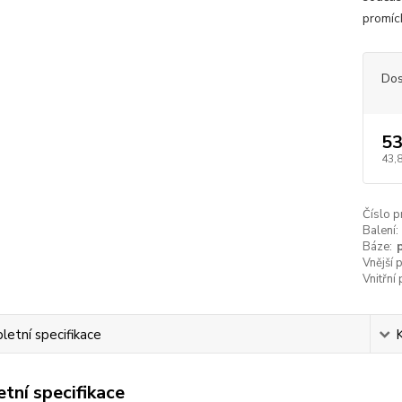
promíc
Dos
53
43,
Číslo p
Balení:
Báze:
Vnější 
Vnitřní
etní specifikace
tní specifikace