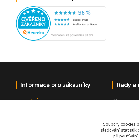
Informace pro zákazníky
Rady a
O nás
Připravujem
Jak nakupovat
"Jak a čím co
Obchodní podmínky
Kontakty
Soubory cookies 
sledování statisti
při používání