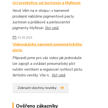
licí pryskyřice od Justresin a MyResin
Nově Vám na e-shopu i v kamenné
prodejně nabízíme pigmentové pasty
Justresin a práškové a perlescentní
pigmenty MyResin.
číst celé
15.03.2021
Videoukázka zapojení pneumatického
pístu
Připravili jsme pro vás video jak jednoduše
lze zapojit a ovládat pneumatický píst
ručním ventilem a regulovat rychlost pístu
škrtícími ventily. Vše n...
číst celé
Zobrazit všechny novinky
Ověřeno zákazníky