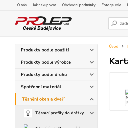
O nás
Jak nakupovat
Obchodní podmínky
Fotogalerie
Úvod
T
Produkty podle použití
Kart
Produkty podle výrobce
Produkty podle druhu
Spotřební materiál
Těsnění oken a dveří
Těsnící profily do drážky