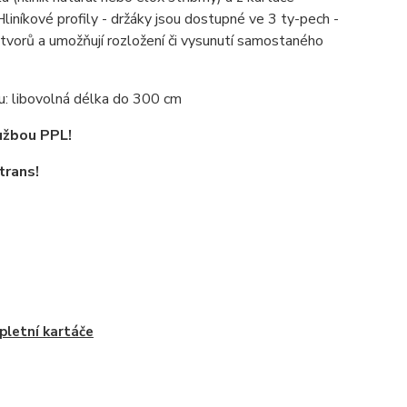
iníkové profily - držáky jsou dostupné ve 3 ty-pech -
vorů a umožňují rozložení či vysunutí samostaného
u: libovolná délka do 300 cm
užbou PPL!
trans!
letní kartáče