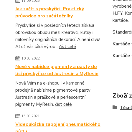
11.09.2025
vyrobenéh
Jak začít s pryskyřicí: Praktický
H,F,Y. K
průvodce pro začátečníky
kartáče.
Pryskyřice si v posledních letech získala
Standard
obrovskou oblibu mezi kreativci, kutily i
milovníky originálních dekorací. A není divu!
Kartáče 
Ať už vás láká výrob...
číst celé
Kartáče 
10.03.2022
Nově v nabídce pigmenty a pasty do
licí pryskyřice od Justresin a MyResin
Nově Vám na e-shopu i v kamenné
prodejně nabízíme pigmentové pasty
Zboží 
Justresin a práškové a perlescentní
pigmenty MyResin.
číst celé
Těsně
15.03.2021
Videoukázka zapojení pneumatického
pístu