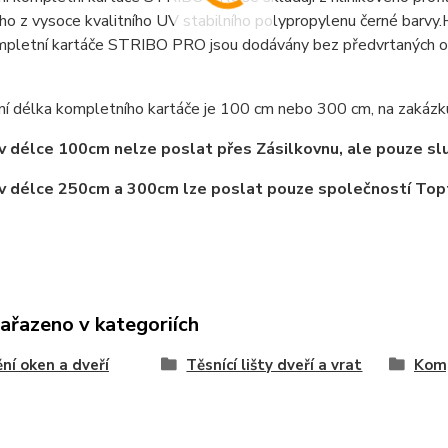
o z vysoce kvalitního UV stabilního polypropylenu černé barvy.Hl
ompletní kartáče STRIBO PRO jsou dodávány bez předvrtaných ot
ní délka kompletního kartáče je 100 cm nebo 300 cm, na zakázk
v délce 100cm nelze poslat přes Zásilkovnu, ale pouze sl
v délce 250cm a 300cm lze poslat pouze společností Top
zařazeno v kategoriích
ní oken a dveří
Těsnící lišty dveří a vrat
Komp