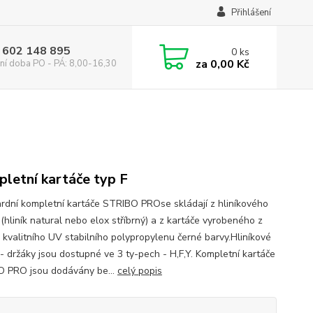
Přihlášení
 602 148 895
0
ks
za
0,00 Kč
ní doba PO - PÁ: 8,00-16,30
letní kartáče typ F
rdní kompletní kartáče STRIBO PROse skládají z hliníkového
 (hliník natural nebo elox stříbrný) a z kartáče vyrobeného z
 kvalitního UV stabilního polypropylenu černé barvy.Hliníkové
 - držáky jsou dostupné ve 3 ty-pech - H,F,Y. Kompletní kartáče
 PRO jsou dodávány be...
celý popis