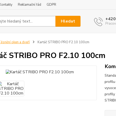
Kontakty
Reklamační řád
GDPR
+420
Hledat
Pracov
ěsnění oken a dveří
Kartáč STRIBO PRO F2.10 100cm
áč STRIBO PRO F2.10 100cm
Komp
Standa
profilu
vysoce
profily
STRIBO