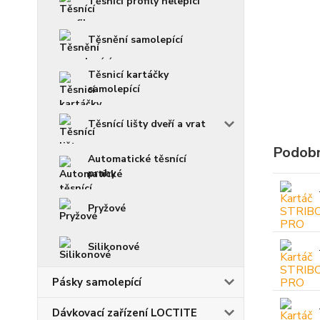
Těsnící profily nelepící
Těsnění samolepící
Těsnicí kartáčky
samolepící
Těsnící lišty dveří a vrat
Podobn
Automatické těsnící
prahy
Pryžové
Silikonové
Pásky samolepící
Dávkovací zařízení LOCTITE