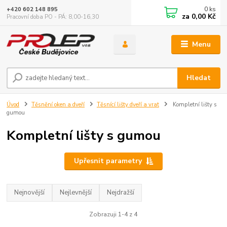
0
ks
+420 602 148 895
za
0,00 Kč
Pracovní doba PO - PÁ: 8,00-16,30
Menu
Hledat
Úvod
Těsnění oken a dveří
Těsnící lišty dveří a vrat
Kompletní lišty s
gumou
Kompletní lišty s gumou
Upřesnit parametry
Nejnovější
Nejlevnější
Nejdražší
Zobrazuji 1-4 z 4