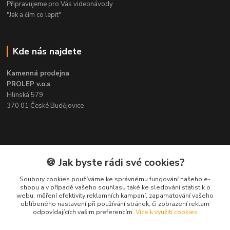
Připravujeme pro Vás videonávody
"Jak a čím co lepit"
Kde nás najdete
Kamenná prodejna
PROLEP v.o.s
Hlinská 579
370 01 České Budějovice
Kontakt
🍪 Jak byste rádi své cookies?
Soubory cookies používáme ke správnému fungování našeho e-
Pavel Šedivý
shopu a v případě vašeho souhlasu také ke sledování statistik o
+420 602 148 895
webu, měření efektivity reklamních kampaní, zapamatování vašeho
Pracovní doba PO - PÁ: 8,00-16,30
oblíbeného nastavení při používání stránek, či zobrazení reklam
odpovídajících vašim preferencím.
Více k využití cookies
lepidla@prolep.cz