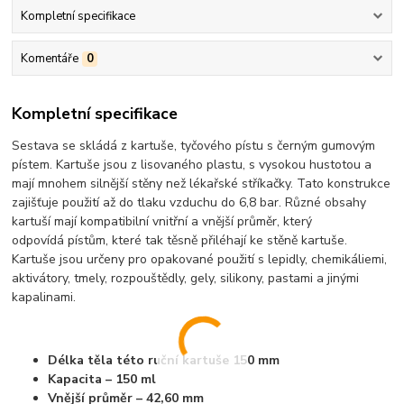
Kompletní specifikace
Komentáře
0
Kompletní specifikace
Sestava se skládá z kartuše, tyčového pístu s černým gumovým
pístem. Kartuše jsou z lisovaného plastu, s vysokou hustotou a
mají mnohem silnější stěny než lékařské stříkačky. Tato konstrukce
zajišťuje použití až do tlaku vzduchu do 6,8 bar. Různé obsahy
kartuší mají kompatibilní vnitřní a vnější průměr, který
odpovídá pístům, které tak těsně přiléhají ke stěně kartuše.
Kartuše jsou určeny pro opakované použití s lepidly, chemikáliemi,
aktivátory, tmely, rozpouštědly, gely, silikony, pastami a jinými
kapalinami.
D
élka těla této ruční kartuše 150 mm
Kapacita – 150 ml
Vnější průměr – 42,60 mm