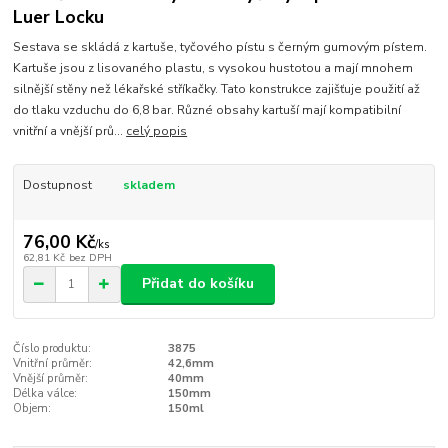
Luer Locku
Sestava se skládá z kartuše, tyčového pístu s černým gumovým pístem.
Kartuše jsou z lisovaného plastu, s vysokou hustotou a mají mnohem
silnější stěny než lékařské stříkačky. Tato konstrukce zajišťuje použití až
do tlaku vzduchu do 6,8 bar. Různé obsahy kartuší mají kompatibilní
vnitřní a vnější prů...
celý popis
Dostupnost
skladem
76,00 Kč
/
ks
62,81 Kč
bez DPH
Přidat do košíku
Číslo produktu:
3875
Vnitřní průměr:
42,6mm
Vnější průměr:
40mm
Délka válce:
150mm
Objem:
150ml