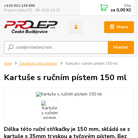
0
ks
+420 602 148 895
za
0,00 Kč
Pracovní doba PO - PÁ: 8,00-16,30
Menu
Hledat
Úvod
Dávkovací příslušenství
Kartuše s ručním pístem 150 ml
Kartuše s ručním pístem 150 ml
Délka této ruční stříkačky je 150 mm, skládá se z
kartuše s 35mm tryskou a tyčovým pístem. Bez