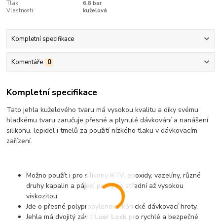
Tlak:
6,8 bar
Vlastnosti:
kuželová
Kompletní specifikace
Komentáře
0
Kompletní specifikace
Tato jehla kuželového tvaru má vysokou kvalitu a díky svému
hladkému tvaru zaručuje přesné a plynulé dávkování a nanášení
silikonu, lepidel i tmelů za použití nízkého tlaku v dávkovacím
zařízení.
Možno použít i pro silikony RTV, epoxidy, vazelíny, různé
druhy kapalin a pájecí pasty se střední až vysokou
viskozitou.
Jde o přesné polypropylenové kónické dávkovací hroty.
Jehla má dvojitý závit
Luer Lock
pro rychlé a bezpečné