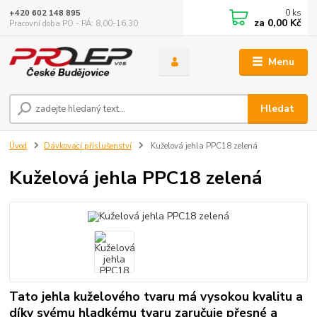
0
ks
+420 602 148 895
za
0,00 Kč
Pracovní doba PO - PÁ: 8,00-16,30
Menu
Hledat
Úvod
Dávkovací příslušenství
Kuželová jehla PPC18 zelená
Kuželová jehla PPC18 zelená
Tato jehla kuželového tvaru má vysokou kvalitu a
díky svému hladkému tvaru zaručuje přesné a