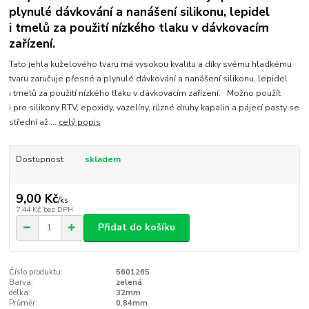
plynulé dávkování a nanášení silikonu, lepidel
i tmelů za použití nízkého tlaku v dávkovacím
zařízení.
Tato jehla kuželového tvaru má vysokou kvalitu a díky svému hladkému
tvaru zaručuje přesné a plynulé dávkování a nanášení silikonu, lepidel
i tmelů za použití nízkého tlaku v dávkovacím zařízení. Možno použít
i pro silikony RTV, epoxidy, vazelíny, různé druhy kapalin a pájecí pasty se
střední až ...
celý popis
Dostupnost
skladem
9,00 Kč
/
ks
7,44 Kč
bez DPH
Přidat do košíku
Číslo produktu:
5601265
Barva:
zelená
délka:
32mm
Průměr:
0,84mm