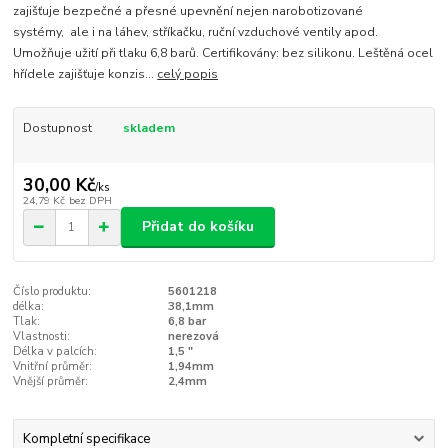
zajišťuje bezpečné a přesné upevnění nejen narobotizované
systémy, ale i na láhev, stříkačku, ruční vzduchové ventily apod.
Umožňuje užití při tlaku 6,8 barů. Certifikovány: bez silikonu. Leštěná ocel
hřídele zajišťuje konzis...
celý popis
Dostupnost
skladem
30,00 Kč
/
ks
24,79 Kč
bez DPH
Přidat do košíku
Číslo produktu:
5601218
délka:
38,1mm
Tlak:
6,8 bar
Vlastnosti:
nerezová
Délka v palcích:
1,5 "
Vnitřní průměr:
1,94mm
Vnější průměr:
2,4mm
Kompletní specifikace