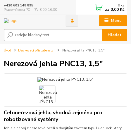
0
ks
+420 602 148 895
za
0,00 Kč
Pracovní doba PO - PÁ: 8,00-16,30
Menu
Hledat
Úvod
Dávkovací příslušenství
Nerezová jehla PNC13, 1,5"
Nerezová jehla PNC13, 1,5"
Celonerezová jehla, vhodná zejména pro
robotizované systémy
Jehla a náboj z nerezové oceli s dvojitým závitem typu Luer lock, který