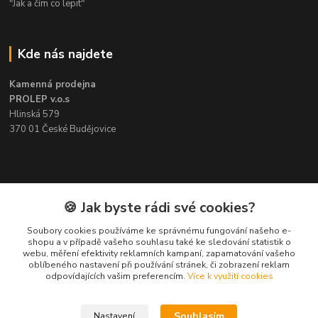
"Jak a čím co lepit"
Kde nás najdete
Kamenná prodejna
PROLEP v.o.s
Hlinská 579
370 01 České Budějovice
Kontakt
🍪 Jak byste rádi své cookies?
Soubory cookies používáme ke správnému fungování našeho e-
Pavel Šedivý
shopu a v případě vašeho souhlasu také ke sledování statistik o
+420 602 148 895
webu, měření efektivity reklamních kampaní, zapamatování vašeho
Pracovní doba PO - PÁ: 8,00-16,30
oblíbeného nastavení při používání stránek, či zobrazení reklam
odpovídajících vašim preferencím.
Více k využití cookies
lepidla@prolep.cz
Souhlasím
Nastavení