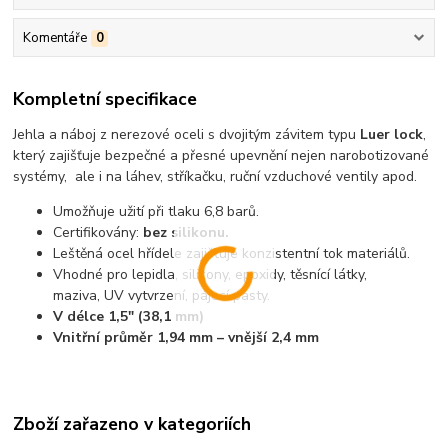
Komentáře
0
Kompletní specifikace
Jehla a náboj z nerezové oceli s dvojitým závitem typu
Luer lock
,
který zajišťuje bezpečné a přesné upevnění nejen narobotizované
systémy, ale i na láhev, stříkačku, ruční vzduchové ventily apod.
Umožňuje užití při tlaku 6,8 barů.
Certifikovány:
bez silikonu.
Leštěná ocel hřídele zajišťuje konzistentní tok materiálů.
Vhodné pro lepidla, silikony, epoxidy, těsnící látky,
maziva, UV vytvrzení, pájecí pasty.
V délce 1,5" (38,1 mm)
Vnitřní průměr 1,94 mm – vnější 2,4 mm
Zboží zařazeno v kategoriích