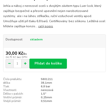
Jehla a náboj z nerezové oceli s dvojitým závitem typu Luer lock, který
zajišťuje bezpečné a přesné upevnění nejen narobotizované
systémy, ale i na láhev, stříkačku, ruční vzduchové ventily apod.
Umožňuje užití při tlaku 6,8 barů. Certifikovány: bez silikonu. Leštěná ocel
hřídele zajišťuje konzis...
celý popis
Dostupnost
skladem
30,00 Kč
/
ks
24,79 Kč
bez DPH
Přidat do košíku
Číslo produktu:
5601211
délka:
38,1mm
Tlak:
6,8 bar
Vlastnosti:
nerezová
Délka v palcích:
1,5"
Vnitřní průměr:
0,25mm
Vnější průměr:
0,51mm