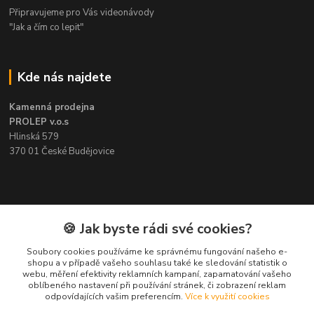
Připravujeme pro Vás videonávody
"Jak a čím co lepit"
Kde nás najdete
Kamenná prodejna
PROLEP v.o.s
Hlinská 579
370 01 České Budějovice
Kontakt
🍪 Jak byste rádi své cookies?
Soubory cookies používáme ke správnému fungování našeho e-
Pavel Šedivý
shopu a v případě vašeho souhlasu také ke sledování statistik o
+420 602 148 895
webu, měření efektivity reklamních kampaní, zapamatování vašeho
Pracovní doba PO - PÁ: 8,00-16,30
oblíbeného nastavení při používání stránek, či zobrazení reklam
odpovídajících vašim preferencím.
Více k využití cookies
lepidla@prolep.cz