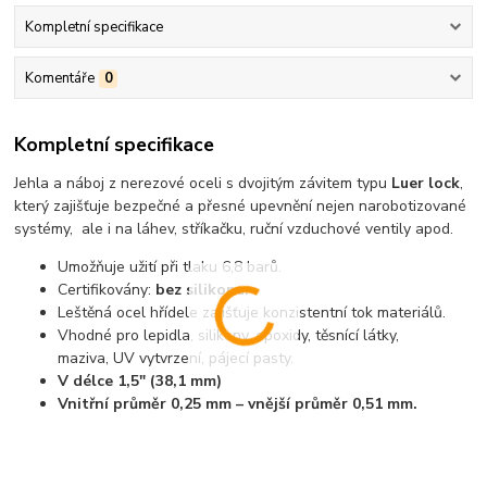
Kompletní specifikace
Komentáře
0
Kompletní specifikace
Jehla a náboj z nerezové oceli s dvojitým závitem typu
Luer lock
,
který zajišťuje bezpečné a přesné upevnění nejen narobotizované
systémy, ale i na láhev, stříkačku, ruční vzduchové ventily apod.
Umožňuje užití při tlaku 6,8 barů.
Certifikovány:
bez silikonu.
Leštěná ocel hřídele zajišťuje konzistentní tok materiálů.
Vhodné pro lepidla, silikony, epoxidy, těsnící látky,
maziva, UV vytvrzení, pájecí pasty.
V délce 1,5" (38,1 mm)
Vnitřní průměr 0,25 mm – vnější průměr 0,51 mm.