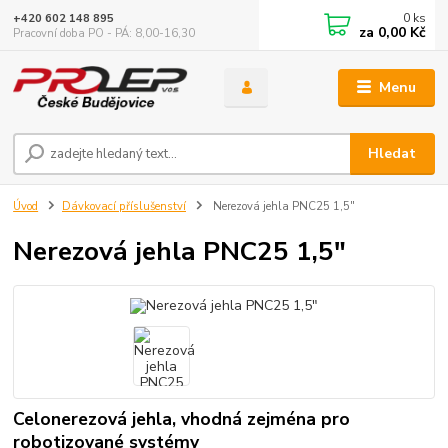
0
ks
+420 602 148 895
za
0,00 Kč
Pracovní doba PO - PÁ: 8,00-16,30
Menu
Hledat
Úvod
Dávkovací příslušenství
Nerezová jehla PNC25 1,5"
Nerezová jehla PNC25 1,5"
Celonerezová jehla, vhodná zejména pro
robotizované systémy