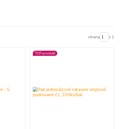
strana
z 1
TOP produkt