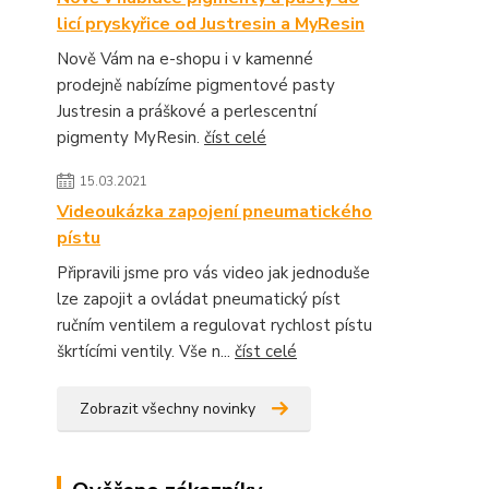
licí pryskyřice od Justresin a MyResin
Nově Vám na e-shopu i v kamenné
prodejně nabízíme pigmentové pasty
Justresin a práškové a perlescentní
pigmenty MyResin.
číst celé
15.03.2021
Videoukázka zapojení pneumatického
pístu
Připravili jsme pro vás video jak jednoduše
lze zapojit a ovládat pneumatický píst
ručním ventilem a regulovat rychlost pístu
škrtícími ventily. Vše n...
číst celé
Zobrazit všechny novinky