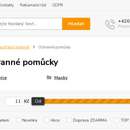
Kontakty
Reklamační řád
GDPR
+420
Hledat
Pracov
potřební materiál
Ochranné pomůcky
ranné pomůcky
ice
Masky
Kč
Od
adem
Novinka
Akce
Doprava ZDARMA
TOP 