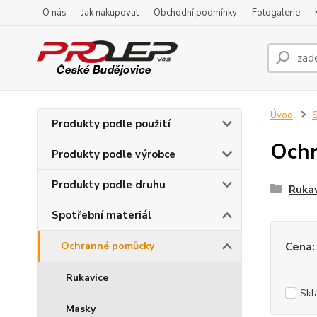
O nás
Jak nakupovat
Obchodní podmínky
Fotogalerie
Úvod
S
Produkty podle použití
Och
Produkty podle výrobce
Produkty podle druhu
Rukav
Spotřební materiál
Ochranné pomůcky
Cena:
Rukavice
Skl
Masky