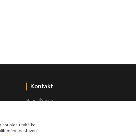
Kontakt
Pavel Šedivý
+420 602 148 895
Pracovní doba PO - PÁ: 8,00-16,30
 souhlasu také ke
lepidla@prolep.cz
blíbeného nastavení