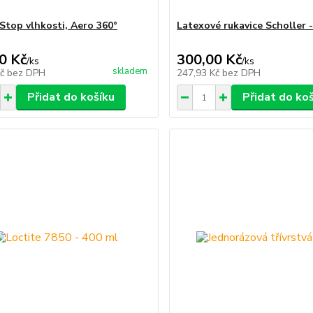
 Stop vlhkosti, Aero 360°
Latexové rukavice Scholler 
0 Kč
300,00 Kč
/
ks
/
ks
skladem
Kč
bez DPH
247,93 Kč
bez DPH
Přidat do košíku
Přidat do ko