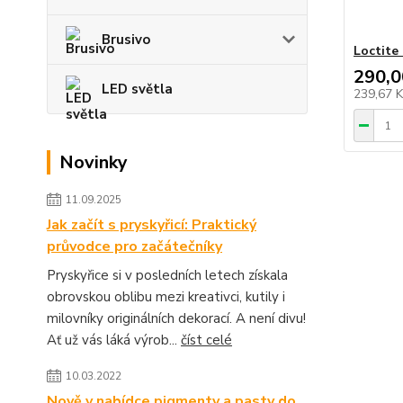
Brusivo
Loctite
290,0
LED světla
239,67 
Novinky
11.09.2025
Jak začít s pryskyřicí: Praktický
průvodce pro začátečníky
Pryskyřice si v posledních letech získala
obrovskou oblibu mezi kreativci, kutily i
milovníky originálních dekorací. A není divu!
Ať už vás láká výrob...
číst celé
10.03.2022
Nově v nabídce pigmenty a pasty do