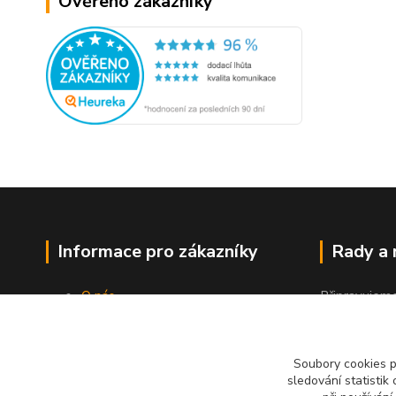
Ověřeno zákazníky
Informace pro zákazníky
Rady a
O nás
Připravujem
Jak nakupovat
"Jak a čím co
Obchodní podmínky
Kontakty
Soubory cookies 
sledování statisti