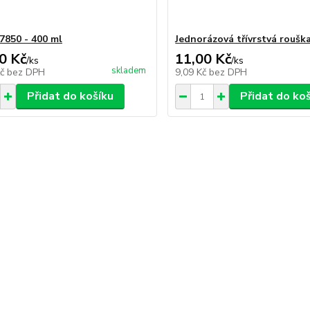
 7850 - 400 ml
Jednorázová třívrstvá roušk
0 Kč
11,00 Kč
/
ks
/
ks
skladem
Kč
bez DPH
9,09 Kč
bez DPH
Přidat do košíku
Přidat do ko