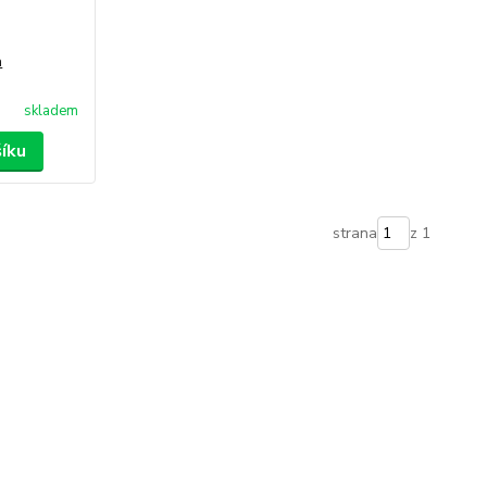
a
skladem
šíku
strana
z 1