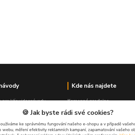
 návody
Kde nás najdete
e pro Vás videonávody
Kamenná prodejna
 lepit"
PROLEP v.o.s
🍪 Jak byste rádi své cookies?
Hlinská 579
370 01 České Budějovice
používáme ke správnému fungování našeho e-shopu a v případě vašeho
k o webu, měření efektivity reklamních kampaní, zapamatování vašeho o