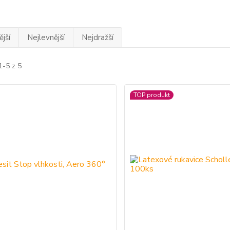
jší
Nejlevnější
Nejdražší
1-5 z 5
TOP produkt