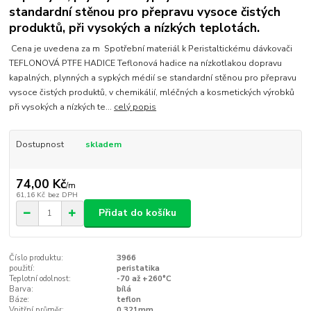
standardní stěnou pro přepravu vysoce čistých
produktů, při vysokých a nízkých teplotách.
Cena je uvedena za m Spotřební materiál k Peristaltickému dávkovači
TEFLONOVÁ PTFE HADICE Teflonová hadice na nízkotlakou dopravu
kapalných, plynných a sypkých médií se standardní stěnou pro přepravu
vysoce čistých produktů, v chemikálií, mléčných a kosmetických výrobků
při vysokých a nízkých te...
celý popis
Dostupnost
skladem
74,00 Kč
/
m
61,16 Kč
bez DPH
Přidat do košíku
Číslo produktu:
3966
použití:
peristatika
Teplotní odolnost:
-70 až +260°C
Barva:
bílá
Báze:
teflon
Vnitřní průměr:
0,321mm