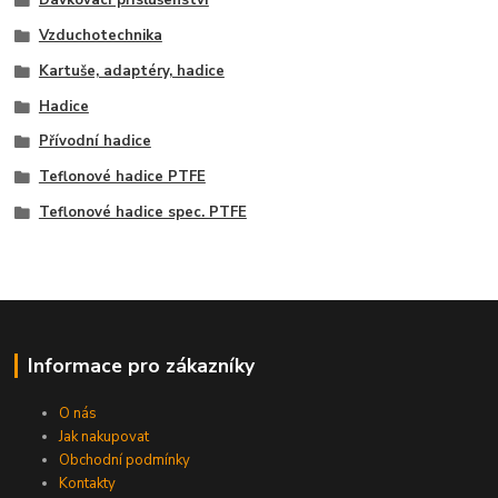
Dávkovací příslušenství
Vzduchotechnika
Kartuše, adaptéry, hadice
Hadice
Přívodní hadice
Teflonové hadice PTFE
Teflonové hadice spec. PTFE
Informace pro zákazníky
O nás
Jak nakupovat
Obchodní podmínky
Kontakty