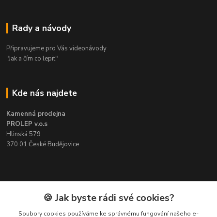
Rady a návody
Připravujeme pro Vás videonávody
"Jak a čím co lepit"
Kde nás najdete
Kamenná prodejna
PROLEP v.o.s
Hlinská 579
370 01 České Budějovice
Kontakt
🍪 Jak byste rádi své cookies?
Soubory cookies používáme ke správnému fungování našeho e-
Pavel Šedivý