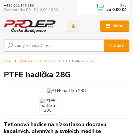
0
ks
+420 602 148 895
za
0,00 Kč
Pracovní doba PO - PÁ: 8,00-16,30
Menu
Hledat
Úvod
Dávkovací příslušenství
PTFE hadička 28G
PTFE hadička 28G
Teflonová hadice na nízkotlakou dopravu
kapalných, plynných a sypkých médií se