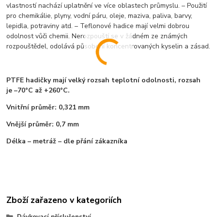
vlastností nachází uplatnění ve více oblastech průmyslu. – Použití
pro chemikálie, plyny, vodní páru, oleje, maziva, paliva, barvy,
lepidla, potraviny atd. – Teflonové hadice mají velmi dobrou
odolnost vůči chemii. Nerozpouští se v žádném ze známých
rozpouštědel, odolává působení koncentrovaných kyselin a zásad.
PTFE hadičky mají velký rozsah teplotní odolnosti, rozsah
je –70°C až +260°C.
Vnitřní průměr: 0,321 mm
Vnější průměr: 0,7 mm
Délka – metráž – dle přání zákazníka
Zboží zařazeno v kategoriích