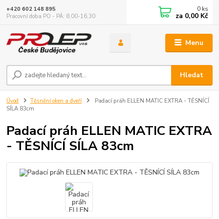
0
ks
+420 602 148 895
za
0,00 Kč
Pracovní doba PO - PÁ: 8,00-16,30
Menu
Hledat
Úvod
Těsnění oken a dveří
Padací práh ELLEN MATIC EXTRA - TĚSNÍCÍ
SÍLA 83cm
Padací práh ELLEN MATIC EXTRA
- TĚSNÍCÍ SÍLA 83cm