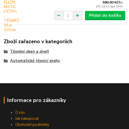
580,00 Kč
/
ks
479,34 Kč
bez DPH
Přidat do košíku
Zboží zařazeno v kategoriích
Těsnění oken a dveří
Automatické těsnící prahy
Informace pro zákazníky
O nás
Jak nakupovat
Obchodní podmínky