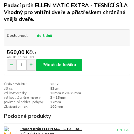
Padací práh ELLEN MATIC EXTRA - TĚSNÍCÍ SÍLA
Vhodný pro vnitřní dveře a přístřeškem chráněné
vnější dveře.
Dostupnost
do 3 dnů
560,00 Kč
/
ks
462,81 Kč
bez DPH
Přidat do košíku
Číslo produktu:
2002
délka:
83cm
velikost drážky:
10mm x 20-25mm
velikost těsněné mezery:
3 - 15mm
poximální pokles (pohyb):
12mm
Zkrácení o max:
100mm
Podobné produkty
Padací práh ELLEN MATIC EXTRA -
do 3 dnů
TĚSNÍCÍ SÍLA 63cm