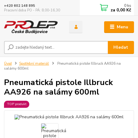
0
ks
+420 602 148 895
za
0,00 Kč
Pracovní doba PO - PÁ: 8,00-16,30
Menu
Hledat
Úvod
Spotřební materiál
Pneumatická pistole Illbruck AA926 na
salámy 600ml
Pneumatická pistole Illbruck
AA926 na salámy 600ml
TOP produkt