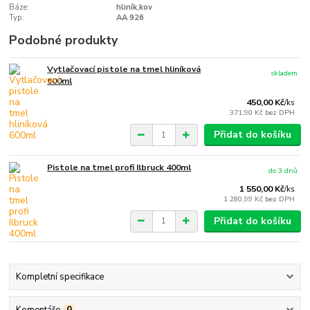
Báze:
hliník,kov
Typ:
AA 926
Podobné produkty
Vytlačovací pistole na tmel hliníková
skladem
600ml
450,00 Kč
/
ks
371,90 Kč
bez DPH
Přidat do košíku
Pistole na tmel profi Ilbruck 400ml
do 3 dnů
1 550,00 Kč
/
ks
1 280,99 Kč
bez DPH
Přidat do košíku
Kompletní specifikace
Komentáře
0