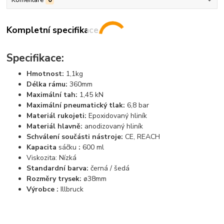
Kompletní specifikace
Specifikace:
Hmotnost:
1,1kg
Délka rámu:
360mm
Maximální tah:
1,45 kN
Maximální pneumatický tlak:
6,8 bar
Materiál rukojeti:
Epoxidovaný hliník
Materiál hlavně:
anodizovaný hliník
Schválení součásti nástroje:
CE, REACH
Kapacita
sáčku
:
600 ml
Viskozita: Nízká
Standardní barva:
černá / šedá
Rozměry trysek:
ø38mm
Výrobce :
Illbruck