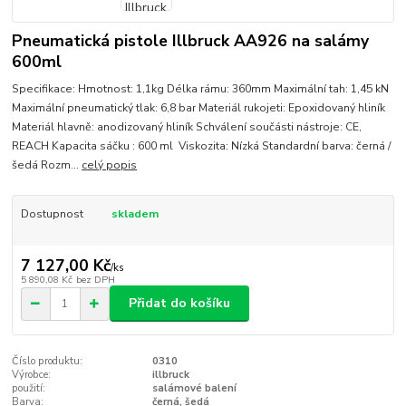
Pneumatická pistole Illbruck AA926 na salámy
600ml
Specifikace: Hmotnost: 1,1kg Délka rámu: 360mm Maximální tah: 1,45 kN
Maximální pneumatický tlak: 6,8 bar Materiál rukojeti: Epoxidovaný hliník
Materiál hlavně: anodizovaný hliník Schválení součásti nástroje: CE,
REACH Kapacita sáčku : 600 ml Viskozita: Nízká Standardní barva: černá /
šedá Rozm...
celý popis
Dostupnost
skladem
7 127,00 Kč
/
ks
5 890,08 Kč
bez DPH
Přidat do košíku
Číslo produktu:
0310
Výrobce:
illbruck
použití:
salámové balení
Barva:
černá, šedá