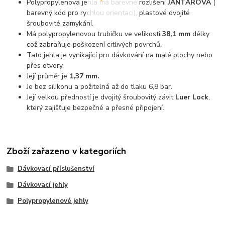
Polypropylenová jehla má barevné rozlišení
JANTAROVÁ
(
barevný kód pro rychlou orientaci), plastové dvojité
šroubovité zamykání.
Má polypropylenovou trubičku ve velikosti
38,1 mm
délky
což zabraňuje poškození citlivých povrchů.
Tato jehla je vynikající pro dávkování na malé plochy nebo
přes otvory.
Její průměr je
1,37 mm.
Je bez silikonu a požitelná až do tlaku 6,8 bar.
Její velkou předností je dvojitý šroubovitý závit
Luer Lock
,
který zajišťuje bezpečné a přesné připojení.
Zboží zařazeno v kategoriích
Dávkovací příslušenství
Dávkovací jehly
Polypropylenové jehly