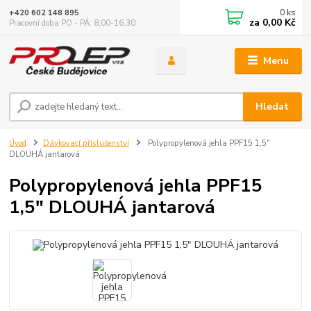
0
ks
+420 602 148 895
za
0,00 Kč
Pracovní doba PO - PÁ: 8,00-16,30
Menu
Hledat
Úvod
Dávkovací příslušenství
Polypropylenová jehla PPF15 1,5"
DLOUHÁ jantarová
Polypropylenová jehla PPF15
1,5" DLOUHÁ jantarová