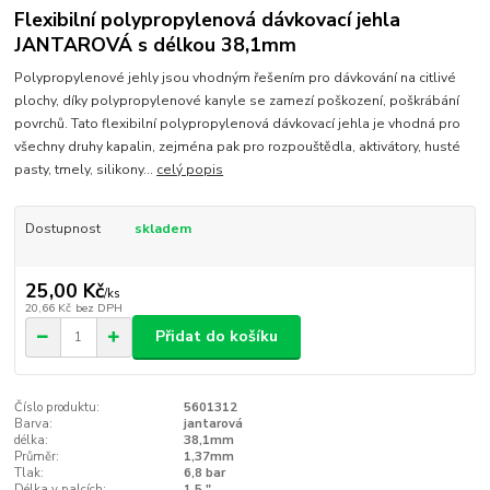
Flexibilní polypropylenová dávkovací jehla
JANTAROVÁ s délkou 38,1mm
Polypropylenové jehly jsou vhodným řešením pro dávkování na citlivé
plochy, díky polypropylenové kanyle se zamezí poškození, poškrábání
povrchů. Tato flexibilní polypropylenová dávkovací jehla je vhodná pro
všechny druhy kapalin, zejména pak pro rozpouštědla, aktivátory, husté
pasty, tmely, silikony...
celý popis
Dostupnost
skladem
25,00 Kč
/
ks
20,66 Kč
bez DPH
Přidat do košíku
Číslo produktu:
5601312
Barva:
jantarová
délka:
38,1mm
Průměr:
1,37mm
Tlak:
6,8 bar
Délka v palcích:
1,5 "