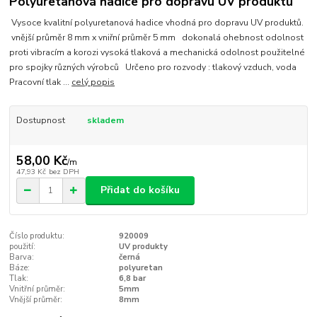
Polyuretanová hadice pro dopravu UV produktů
Vysoce kvalitní polyuretanová hadice vhodná pro dopravu UV produktů.
vnější průměr 8 mm x vniřní průměr 5 mm dokonalá ohebnost odolnost
proti vibracím a korozi vysoká tlaková a mechanická odolnost použitelné
pro spojky různých výrobců Určeno pro rozvody : tlakový vzduch, voda
Pracovní tlak ...
celý popis
Dostupnost
skladem
58,00 Kč
/
m
47,93 Kč
bez DPH
Přidat do košíku
Číslo produktu:
920009
použití:
UV produkty
Barva:
černá
Báze:
polyuretan
Tlak:
6,8 bar
Vnitřní průměr:
5mm
Vnější průměr:
8mm