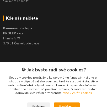
"Jak a čím co lepit"
Kde nás najdete
Kamenná prodejna
PROLEP v.o.s
Hlinská 579
370 01 České Budějovice
Kontakt
🍪 Jak byste rádi své cookies?
Soubory cookies používáme ke správnému fungování našeho e-
Pavel Šedivý
shopu a v případě vašeho souhlasu také ke sledování statistik o
+420 602 148 895
webu, měření efektivity reklamních kampaní, zapamatování vašeho
Pracovní doba PO - PÁ: 8,00-16,30
oblíbeného nastavení při používání stránek, či zobrazení reklam
odpovídajících vašim preferencím.
Více k využití cookies
lepidla@prolep.cz
Souhlasím
Nastavení