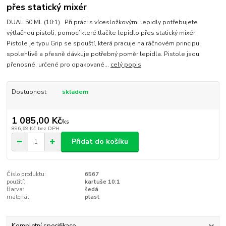
přes statický mixér
DUAL 50 ML (10:1) Při práci s vícesložkovými lepidly potřebujete
výtlačnou pistoli, pomocí které tlačíte lepidlo přes statický mixér.
Pistole je typu Grip se spouští, která pracuje na ráčnovém principu,
spolehlivě a přesně dávkuje potřebný poměr lepidla. Pistole jsou
přenosné, určené pro opakované...
celý popis
Dostupnost
skladem
1 085,00 Kč
/
ks
896,69 Kč
bez DPH
Přidat do košíku
Číslo produktu:
6567
použití:
kartuše 10:1
Barva:
šedá
materiál:
plast
Kompletní specifikace