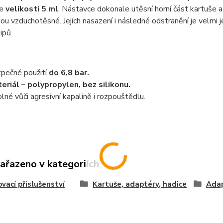
e
velikosti 5 ml
. Nástavce dokonale utěsní horní část kartuše
jsou vzduchotěsné. Jejich nasazení i následné odstranění je vel
ipů.
pečné použití
do 6,8 bar.
eriál – polypropylen, bez silikonu.
lné vůči agresivní kapalině i rozpouštědlu.
zařazeno v kategoriích
vací příslušenství
Kartuše, adaptéry, hadice
Ada