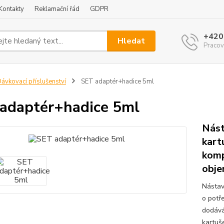
Kontakty
Reklamační řád
GDPR
+420
Hledat
Pracov
ávkovací příslušenství
SET adaptér+hadice 5ml
adaptér+hadice 5ml
Nást
kart
komp
obje
Nástave
o potř
dodává
kartuš