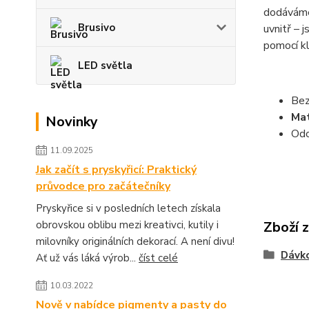
dodávám
Brusivo
uvnitř – 
pomocí kl
LED světla
Bez
Mat
Novinky
Odo
11.09.2025
Jak začít s pryskyřicí: Praktický
průvodce pro začátečníky
Pryskyřice si v posledních letech získala
obrovskou oblibu mezi kreativci, kutily i
Zboží 
milovníky originálních dekorací. A není divu!
Dávko
Ať už vás láká výrob...
číst celé
10.03.2022
Nově v nabídce pigmenty a pasty do