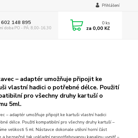
Přihlášení
 602 148 895
0
ks
za
0,00 Kč
ní doba PO - PÁ: 8,00-16,30
avec – adaptér umožňuje připojit ke
uši vlastní hadici o potřebné délce. Použití
atibilní pro všechny druhy kartuší o
mu 5ml.
c – adaptér umožňuje připojit ke kartuši vlastní hadici
ebné délce. Použití kompatibilní pro všechny druhy kartuší –
me velikosti 5 ml. Nástavce dokonale utěsní horní část
e a bezpečné tak uskladní nespotřebovanou kapalinu uvnitř –