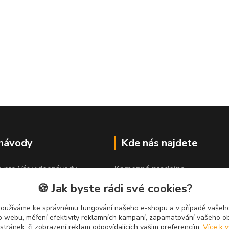
 návody
Kde nás najdete
e pro Vás videonávody
Kamenná prodejna
 lepit"
PROLEP v.o.s
🍪 Jak byste rádi své cookies?
Hlinská 579
370 01 České Budějovice
používáme ke správnému fungování našeho e-shopu a v případě vašeho
k o webu, měření efektivity reklamních kampaní, zapamatování vašeho o
 stránek, či zobrazení reklam odpovídajících vašim preferencím.
Více k v