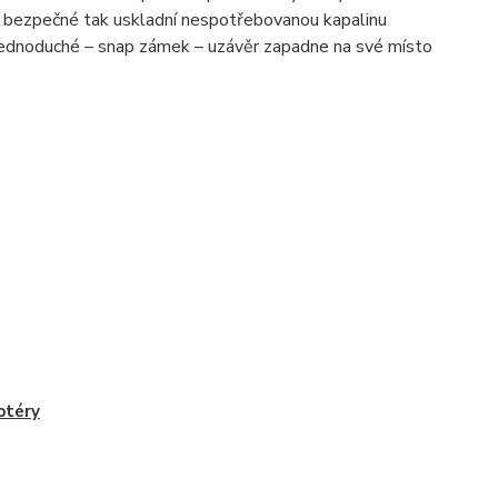
 a bezpečné tak uskladní nespotřebovanou kapalinu
mi jednoduché – snap zámek – uzávěr zapadne na své místo
ptéry