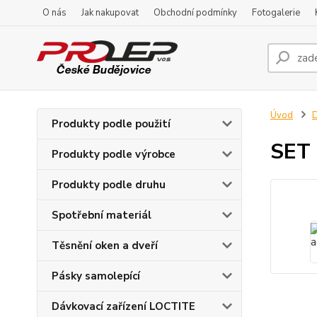
O nás
Jak nakupovat
Obchodní podmínky
Fotogalerie
Úvod
D
Produkty podle použití
SET 
Produkty podle výrobce
Produkty podle druhu
Spotřební materiál
Těsnění oken a dveří
Pásky samolepící
Dávkovací zařízení LOCTITE