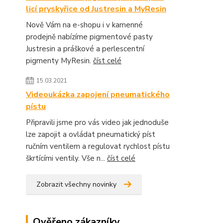
licí pryskyřice od Justresin a MyResin
Nově Vám na e-shopu i v kamenné
prodejně nabízíme pigmentové pasty
Justresin a práškové a perlescentní
pigmenty MyResin.
číst celé
15.03.2021
Videoukázka zapojení pneumatického
pístu
Připravili jsme pro vás video jak jednoduše
lze zapojit a ovládat pneumatický píst
ručním ventilem a regulovat rychlost pístu
škrtícími ventily. Vše n...
číst celé
Zobrazit všechny novinky
Ověřeno zákazníky