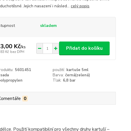
duchotěsné. Jejich nasazení i násled...
celý popis
tupnost
skladem
3,00 Kč
/
ks
Přidat do košíku
,83 Kč
bez DPH
roduktu:
5601451
použití:
kartuše 5ml
sada
Barva:
černá(zelená)
polypropylen
Tlak:
6,8 bar
Komentáře
0
délce. Použití kompatibilní pro všechny druhy kartuší –