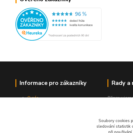
Informace pro zákazníky
Rady a
O nás
Připravujem
Jak nakupovat
"Jak a čím co
Obchodní podmínky
Kontakty
Soubory cookies 
sledování statisti
při používání