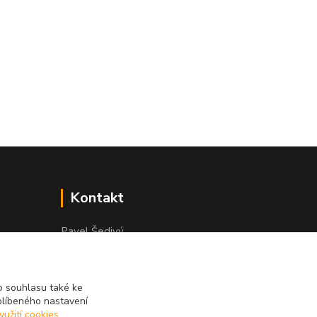
Kontakt
Pavel Šedivý
+420 602 148 895
Pracovní doba PO - PÁ: 8,00-16,30
 souhlasu také ke
lepidla@prolep.cz
blíbeného nastavení
yužití cookies