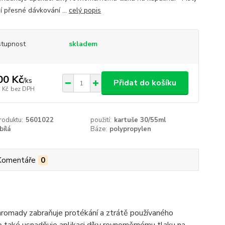
í přesné dávkování ...
celý popis
tupnost
skladem
00 Kč
/
ks
Přidat do košíku
 Kč
bez DPH
roduktu:
5601022
použití:
kartuše 30/55ml
bílá
Báze:
polypropylen
Komentáře
0
dohromady zabraňuje protékání a ztrátě používaného