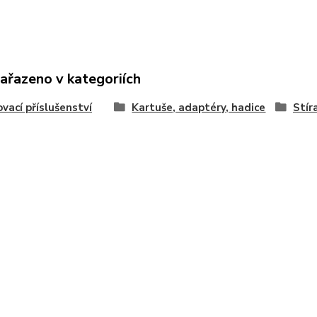
zařazeno v kategoriích
vací příslušenství
Kartuše, adaptéry, hadice
Stír