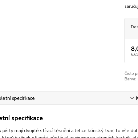
zaručuj
Dos
8,
6,61
Číslo p
Barva:
etní specifikace
tní specifikace
 písty mají dvojité stírací těsnění a lehce kónický tvar, to vše 