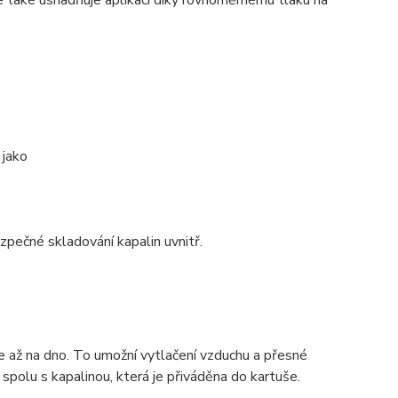
ale také usnadňuje aplikaci díky rovnoměrnému tlaku na
 jako
ezpečné skladování kapalin uvnitř.
e až na dno. To umožní vytlačení vzduchu a přesné
spolu s kapalinou, která je přiváděna do kartuše.