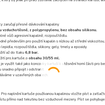
, který by jinak při práci zůstával zachycen na stranách kartuší, 
ty zaručují přesné dávkování kapaliny.
u vzduchotěsné, z polypropylenu, bez obsahu silikonu.
lné vůči agresivní kapalině, rozpouštědlu.
dné především pro použití kapalin s nízkou až střední viskozitou,
u lepidla, rozpouštědla, silikony, gely, tmely a epoxidy.
žití až do tlaku
6,8 bar.
žití pro
kartuše
o
obsahu 30/55 ml.
 je využít také jako koncovky kartuší k utěsnění horní části pro b
u snadno připojit i odstranit.
áváme v uzavřených obalech.
 Pro naplnění kartuše používanou kapalinou vložte píst a zatlačt
ístu přímo nad tekutinu bez vzduchové mezery. Píst se pohybuje 