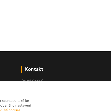
Kontakt
Pavel Šedivý
+420 602 148 895
Pracovní doba PO - PÁ: 8,00-16,30
 souhlasu také ke
lepidla@prolep.cz
blíbeného nastavení
yužití cookies