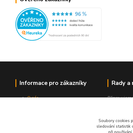
Informace pro zákazníky
Rady a
O nás
Připravujem
Jak nakupovat
"Jak a čím co
Obchodní podmínky
Kontakty
Soubory cookies 
sledování statisti
při používání