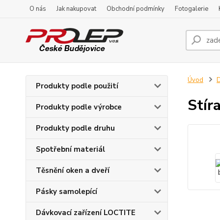
O nás
Jak nakupovat
Obchodní podmínky
Fotogalerie
Úvod
D
Produkty podle použití
Stír
Produkty podle výrobce
Produkty podle druhu
Spotřební materiál
Těsnění oken a dveří
Pásky samolepící
Dávkovací zařízení LOCTITE