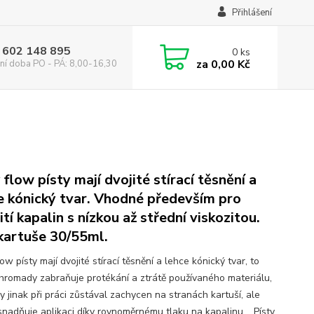
Přihlášení
 602 148 895
0
ks
za
0,00 Kč
ní doba PO - PÁ: 8,00-16,30
 flow písty mají dvojité stírací těsnění a
e kónický tvar. Vhodné především pro
ití kapalin s nízkou až střední viskozitou.
kartuše 30/55ml.
ow písty mají dvojité stírací těsnění a lehce kónický tvar, to
hromady zabraňuje protékání a ztrátě používaného materiálu,
y jinak při práci zůstával zachycen na stranách kartuší, ale
snadňuje aplikaci díky rovnoměrnému tlaku na kapalinu. Písty