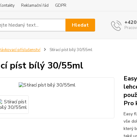
Kontakty
Reklamační řád
GDPR
+420
Hledat
Pracov
ávkovací příslušenství
Stírací píst bílý 30/55ml
ací píst bílý 30/55ml
Easy
lehc
použ
Pro 
Easy fl
vše do
který b
také u