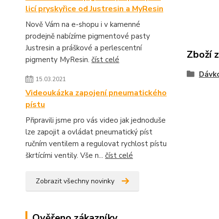
licí pryskyřice od Justresin a MyResin
Nově Vám na e-shopu i v kamenné
prodejně nabízíme pigmentové pasty
Justresin a práškové a perlescentní
Zboží 
pigmenty MyResin.
číst celé
Dávko
15.03.2021
Videoukázka zapojení pneumatického
pístu
Připravili jsme pro vás video jak jednoduše
lze zapojit a ovládat pneumatický píst
ručním ventilem a regulovat rychlost pístu
škrtícími ventily. Vše n...
číst celé
Zobrazit všechny novinky
Ověřeno zákazníky