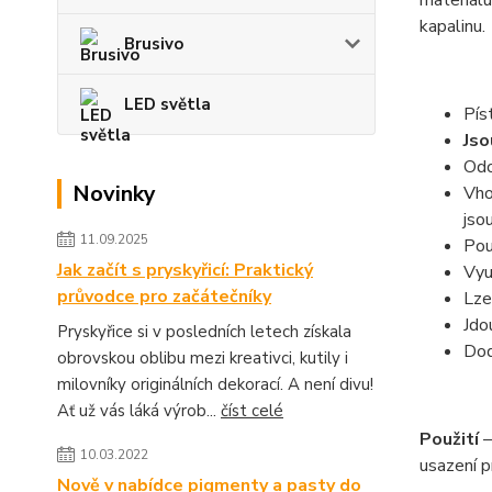
materiálu
kapalinu.
Brusivo
LED světla
Pís
Jso
Odo
Novinky
Vho
jso
11.09.2025
Pou
Jak začít s pryskyřicí: Praktický
Vyu
průvodce pro začátečníky
Lze
Jdo
Pryskyřice si v posledních letech získala
Dod
obrovskou oblibu mezi kreativci, kutily i
milovníky originálních dekorací. A není divu!
Ať už vás láká výrob...
číst celé
Použití
–
10.03.2022
usazení p
Nově v nabídce pigmenty a pasty do