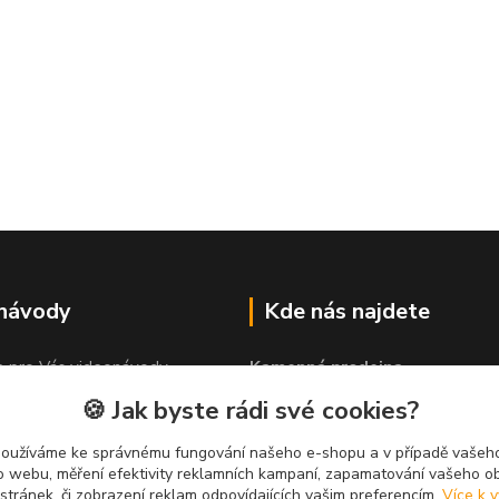
 návody
Kde nás najdete
e pro Vás videonávody
Kamenná prodejna
 lepit"
PROLEP v.o.s
🍪 Jak byste rádi své cookies?
Hlinská 579
370 01 České Budějovice
používáme ke správnému fungování našeho e-shopu a v případě vašeho
k o webu, měření efektivity reklamních kampaní, zapamatování vašeho o
 stránek, či zobrazení reklam odpovídajících vašim preferencím.
Více k v