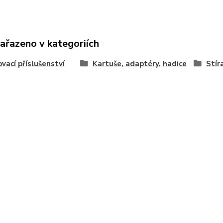
zařazeno v kategoriích
vací příslušenství
Kartuše, adaptéry, hadice
Stír