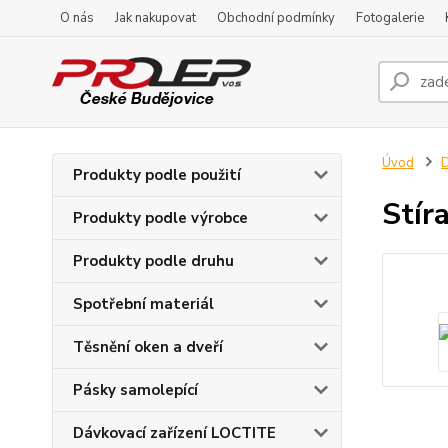
O nás
Jak nakupovat
Obchodní podmínky
Fotogalerie
Úvod
D
Produkty podle použití
Stíra
Produkty podle výrobce
Produkty podle druhu
Spotřební materiál
Těsnění oken a dveří
Pásky samolepící
Dávkovací zařízení LOCTITE