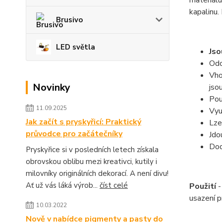
materiálu
kapalinu.
Brusivo
LED světla
Jso
Odo
Vho
Novinky
jso
Pou
11.09.2025
Vyu
Jak začít s pryskyřicí: Praktický
Lze
průvodce pro začátečníky
Jdo
Dod
Pryskyřice si v posledních letech získala
obrovskou oblibu mezi kreativci, kutily i
milovníky originálních dekorací. A není divu!
Ať už vás láká výrob...
číst celé
Použití
-
usazení p
10.03.2022
Nově v nabídce pigmenty a pasty do