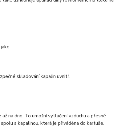
ale také usnadňuje aplikaci díky rovnoměrnému tlaku na
 jako
ezpečné skladování kapalin uvnitř.
te až na dno. To umožní vytlačení vzduchu a přesné
spolu s kapalinou, která je přiváděna do kartuše.