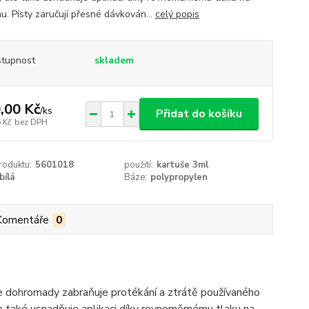
u. Písty zaručují přesné dávkován...
celý popis
tupnost
skladem
,00 Kč
/
ks
Přidat do košíku
 Kč
bez DPH
roduktu:
5601018
použití:
kartuše 3ml
bílá
Báze:
polypropylen
Komentáře
0
 vše dohromady zabraňuje protékání a ztrátě používaného