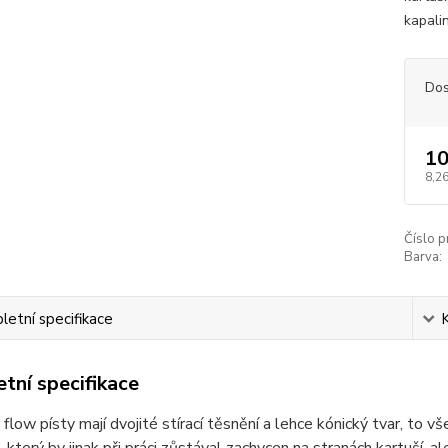
kapalin
Dos
10
8,26
Číslo p
Barva:
etní specifikace
tní specifikace
 flow písty mají dvojité stírací těsnění a lehce kónický tvar, to