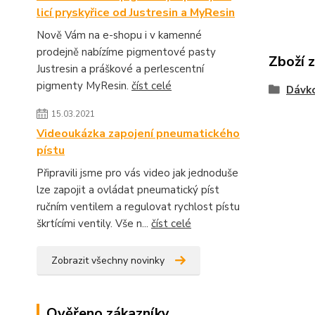
licí pryskyřice od Justresin a MyResin
Nově Vám na e-shopu i v kamenné
prodejně nabízíme pigmentové pasty
Zboží 
Justresin a práškové a perlescentní
pigmenty MyResin.
číst celé
Dávko
15.03.2021
Videoukázka zapojení pneumatického
pístu
Připravili jsme pro vás video jak jednoduše
lze zapojit a ovládat pneumatický píst
ručním ventilem a regulovat rychlost pístu
škrtícími ventily. Vše n...
číst celé
Zobrazit všechny novinky
Ověřeno zákazníky