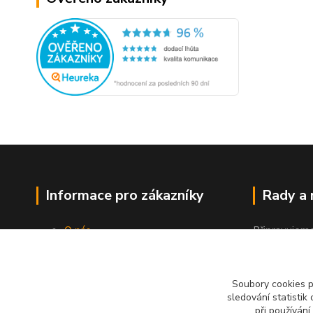
Informace pro zákazníky
Rady a
O nás
Připravujem
Jak nakupovat
"Jak a čím co
Obchodní podmínky
Kontakty
Soubory cookies 
sledování statisti
při používání