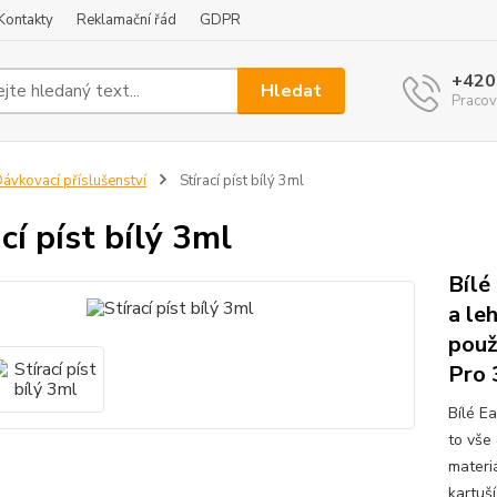
Kontakty
Reklamační řád
GDPR
+420
Hledat
Pracov
ávkovací příslušenství
Stírací píst bílý 3ml
cí píst bílý 3ml
Bílé
a le
použ
Pro 
Bílé Ea
to vše
materiá
kartuš