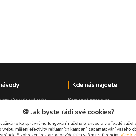
 návody
Kde nás najdete
e pro Vás videonávody
Kamenná prodejna
 lepit"
PROLEP v.o.s
🍪 Jak byste rádi své cookies?
Hlinská 579
370 01 České Budějovice
používáme ke správnému fungování našeho e-shopu a v případě vašeho
k o webu, měření efektivity reklamních kampaní, zapamatování vašeho o
 stránek, či zobrazení reklam odpovídajících vašim preferencím.
Více k v