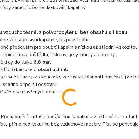
, který by jinak při práci zůstával zachycen na stranách kartuší, 
 Písty zaručují přesné dávkování kapaliny.
u vzduchotěsné, z polypropylenu, bez obsahu silikonu.
lné vůči agresivní kapalině, rozpouštědlu.
dné především pro použití kapalin s nízkou až střední viskozitou,
u lepidla, rozpouštědla, silikony, gely, tmely a epoxidy.
žití aý do tlaku
6,8 bar.
žití pro kartuše o
obsahu 3 ml.
 je využít také jako koncovky kartuší k utěsnění horní části pro b
u snadno připojit i odstranit.
áváme v uzavřených obalech.
 Pro naplnění kartuše používanou kapalinou vložte píst a zatlač
ístu přímo nad tekutinu bez vzduchové mezery. Píst se pohybuje 