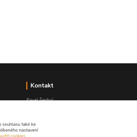
Kontakt
Pavel Šedivý
+420 602 148 895
Pracovní doba PO - PÁ: 8,00-16,30
 souhlasu také ke
lepidla@prolep.cz
blíbeného nastavení
yužití cookies