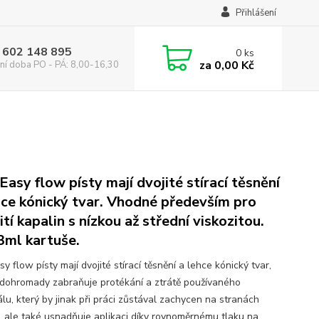
Přihlášení
 602 148 895
0
ks
za
0,00 Kč
ní doba PO - PÁ: 8,00-16,30
 Easy flow písty mají dvojité stírací těsnění
hce kónický tvar. Vhodné především pro
ití kapalin s nízkou až střední viskozitou.
3ml kartuše.
sy flow písty mají dvojité stírací těsnění a lehce kónický tvar,
 dohromady zabraňuje protékání a ztrátě používaného
lu, který by jinak při práci zůstával zachycen na stranách
í, ale také usnadňuje aplikaci díky rovnoměrnému tlaku na