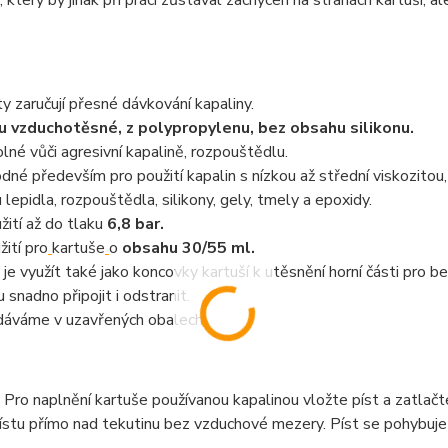
, který by jinak při práci zůstával zachycen na stranách kartuší, 
ty zaručují přesné dávkování kapaliny.
u vzduchotěsné, z polypropylenu, bez obsahu silikonu.
lné vůči agresivní kapalině, rozpouštědlu.
dné především pro použití kapalin s nízkou až střední viskozitou,
u lepidla, rozpouštědla, silikony, gely, tmely a epoxidy.
žití až do tlaku
6,8 bar.
žití pro
kartuše
o
obsahu 30/55 ml.
 je využít také jako koncovky kartuší k utěsnění horní části pro b
u snadno připojit i odstranit.
áváme v uzavřených obalech.
 Pro naplnění kartuše používanou kapalinou vložte píst a zatlačt
ístu přímo nad tekutinu bez vzduchové mezery. Píst se pohybuje 