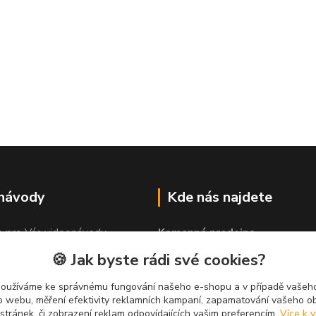
 návody
Kde nás najdete
e pro Vás videonávody
Kamenná prodejna
 lepit"
PROLEP v.o.s
🍪 Jak byste rádi své cookies?
Hlinská 579
370 01 České Budějovice
používáme ke správnému fungování našeho e-shopu a v případě vašeho
k o webu, měření efektivity reklamních kampaní, zapamatování vašeho o
 stránek, či zobrazení reklam odpovídajících vašim preferencím.
Více k v