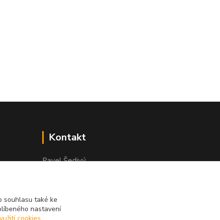
Kontakt
Pavel Šedivý
+420 602 148 895
Pracovní doba PO - PÁ: 8,00-16,30
 souhlasu také ke
lepidla@prolep.cz
blíbeného nastavení
yužití cookies