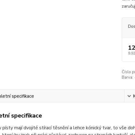
zaručuj
Dos
12
9,92
Číslo p
Barva:
etní specifikace
tní specifikace
 písty mají dvojité stírací těsnění a lehce kónický tvar, to vše 