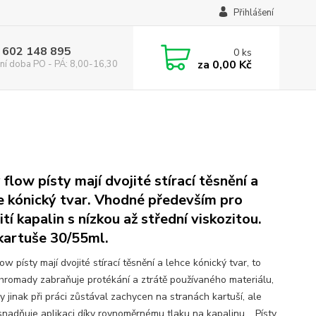
Přihlášení
 602 148 895
0
ks
za
0,00 Kč
ní doba PO - PÁ: 8,00-16,30
 flow písty mají dvojité stírací těsnění a
e kónický tvar. Vhodné především pro
ití kapalin s nízkou až střední viskozitou.
kartuše 30/55ml.
ow písty mají dvojité stírací těsnění a lehce kónický tvar, to
hromady zabraňuje protékání a ztrátě používaného materiálu,
y jinak při práci zůstával zachycen na stranách kartuší, ale
snadňuje aplikaci díky rovnoměrnému tlaku na kapalinu. Písty