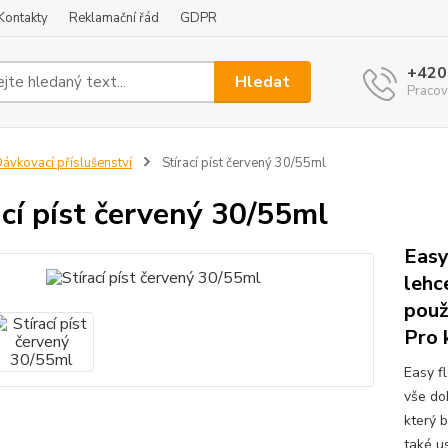
Kontakty
Reklamační řád
GDPR
+420
Hledat
Pracov
ávkovací příslušenství
Stírací píst červený 30/55ml
ací píst červený 30/55ml
Easy
lehc
použ
Pro 
Easy fl
vše do
který b
také u