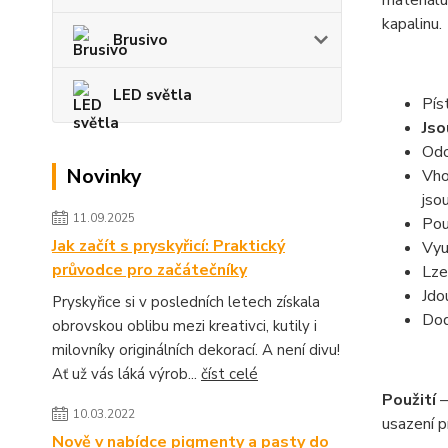
materiálu
kapalinu.
Brusivo
LED světla
Pís
Jso
Odo
Novinky
Vho
jso
11.09.2025
Pou
Jak začít s pryskyřicí: Praktický
Vyu
průvodce pro začátečníky
Lze
Jdo
Pryskyřice si v posledních letech získala
Dod
obrovskou oblibu mezi kreativci, kutily i
milovníky originálních dekorací. A není divu!
Ať už vás láká výrob...
číst celé
Použití
–
10.03.2022
usazení p
Nově v nabídce pigmenty a pasty do