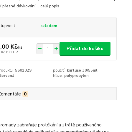
í přesné dávkování ...
celý popis
tupnost
skladem
,00 Kč
/
ks
Přidat do košíku
 Kč
bez DPH
roduktu:
5601029
použití:
kartuše 30/55ml
červená
Báze:
polypropylen
Komentáře
0
dohromady zabraňuje protékání a ztrátě používaného