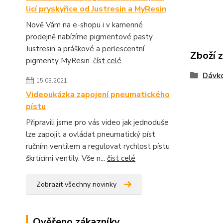
licí pryskyřice od Justresin a MyResin
Nově Vám na e-shopu i v kamenné
prodejně nabízíme pigmentové pasty
Justresin a práškové a perlescentní
Zboží 
pigmenty MyResin.
číst celé
Dávko
15.03.2021
Videoukázka zapojení pneumatického
pístu
Připravili jsme pro vás video jak jednoduše
lze zapojit a ovládat pneumatický píst
ručním ventilem a regulovat rychlost pístu
škrtícími ventily. Vše n...
číst celé
Zobrazit všechny novinky
Ověřeno zákazníky