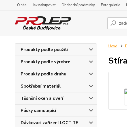
O nás
Jak nakupovat
Obchodní podmínky
Fotogalerie
Úvod
D
Produkty podle použití
Stír
Produkty podle výrobce
Produkty podle druhu
Spotřební materiál
Těsnění oken a dveří
Pásky samolepící
Dávkovací zařízení LOCTITE