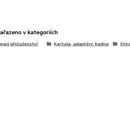
zařazeno v kategoriích
vací příslušenství
Kartuše, adaptéry, hadice
Stír