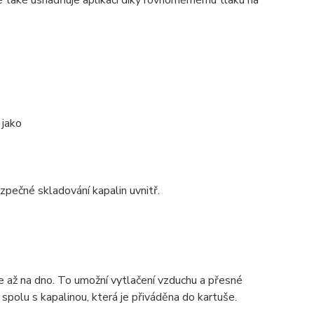
ale také usnadňuje aplikaci díky rovnoměrnému tlaku na
 jako
ezpečné skladování kapalin uvnitř.
e až na dno. To umožní vytlačení vzduchu a přesné
spolu s kapalinou, která je přiváděna do kartuše.