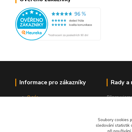
Informace pro zákazníky
Rady a
O nás
Připravujem
Jak nakupovat
"Jak a čím co
Obchodní podmínky
Kontakty
Soubory cookies 
sledování statisti
při používání