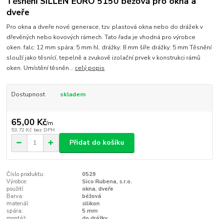
Těsnění SILLEN EURO 5150 béžová pro okna a
dveře
Pro okna a dveře nové generace, tzv. plastová okna nebo do drážek v
dřevěných nebo kovových rámech. Tato řada je vhodná pro výrobce
oken. falc: 12 mm spára: 5 mm hl. drážky: 8 mm šíře drážky: 5 mm Těsnění
slouží jako těsnící, tepelně a zvukově izolační prvek v konstrukci rámů
oken. Umístění těsněn...
celý popis
Dostupnost
skladem
65,00 Kč
/
m
53,72 Kč
bez DPH
Přidat do košíku
Číslo produktu:
0529
Výrobce:
Sico Rubena, s.r.o.
použití:
okna, dveře
Barva:
béžová
materiál:
silikon
spára:
5 mm
montáž:
do drážky