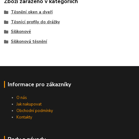
Zboží zařazeno v kategoriích
Těsnění oken a dveří
Těsnící profily do drážky
Silikonové
Silikonová těsnění
Informace pro zákazníky
O nás
Jak nakupovat
Obchodní podmínky
Kontakty