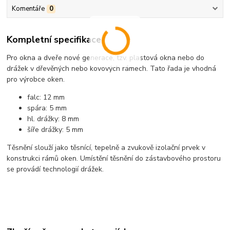
Komentáře
0
Kompletní specifikace
Pro okna a dveře nové generace, tzv. plastová okna nebo do
drážek v dřevěných nebo kovových rámech. Tato řada je vhodná
pro výrobce oken.
falc: 12 mm
spára: 5 mm
hl. drážky: 8 mm
šíře drážky: 5 mm
Těsnění slouží jako těsnící, tepelně a zvukově izolační prvek v
konstrukci rámů oken. Umístění těsnění do zástavbového prostoru
se provádí technologií drážek.