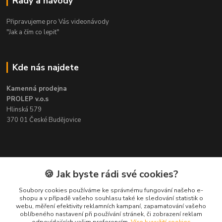
Rady a návody
Připravujeme pro Vás videonávody
"Jak a čím co lepit"
Kde nás najdete
Kamenná prodejna
PROLEP v.o.s
Hlinská 579
370 01 České Budějovice
Kontakt
🍪 Jak byste rádi své cookies?
Soubory cookies používáme ke správnému fungování našeho e-
Pavel Šedivý
shopu a v případě vašeho souhlasu také ke sledování statistik o
+420 602 148 895
webu, měření efektivity reklamních kampaní, zapamatování vašeho
Pracovní doba PO - PÁ: 8,00-16,30
oblíbeného nastavení při používání stránek, či zobrazení reklam