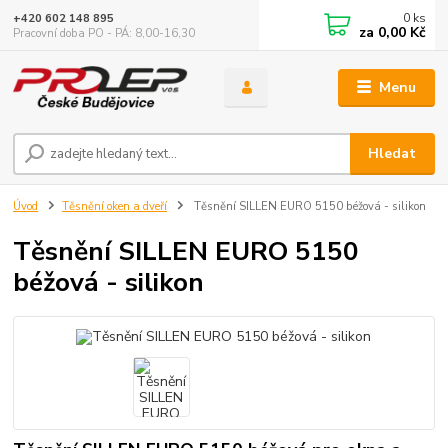
0
ks
+420 602 148 895
za
0,00 Kč
Pracovní doba PO - PÁ: 8,00-16,30
Menu
Hledat
Úvod
Těsnění oken a dveří
Těsnění SILLEN EURO 5150 béžová - silikon
Těsnění SILLEN EURO 5150
béžová - silikon