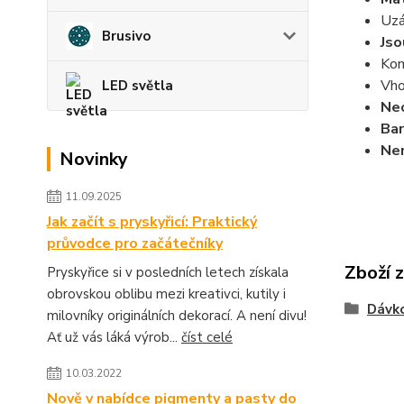
Uzá
Brusivo
Jso
Kom
Vho
LED světla
Neo
Bar
Nen
Novinky
11.09.2025
Jak začít s pryskyřicí: Praktický
průvodce pro začátečníky
Zboží 
Pryskyřice si v posledních letech získala
obrovskou oblibu mezi kreativci, kutily i
Dávko
milovníky originálních dekorací. A není divu!
Ať už vás láká výrob...
číst celé
10.03.2022
Nově v nabídce pigmenty a pasty do