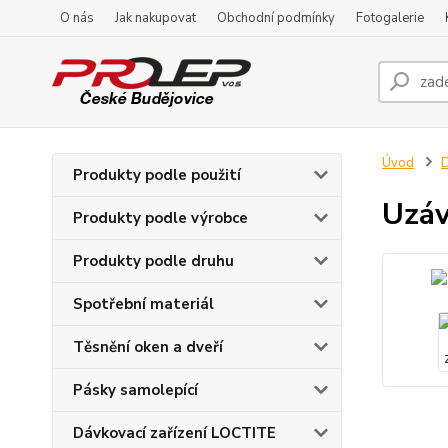
O nás
Jak nakupovat
Obchodní podmínky
Fotogalerie
Úvod
D
Produkty podle použití
Uzáv
Produkty podle výrobce
Produkty podle druhu
Spotřební materiál
Těsnění oken a dveří
Pásky samolepící
Dávkovací zařízení LOCTITE