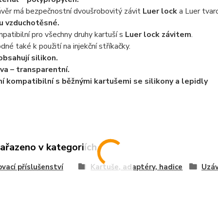
věr má bezpečnostní dvoušrobovitý závit
Luer lock
a Luer tvaro
u vzduchotěsné.
patibilní pro všechny druhy kartuší s
Luer lock závitem
.
dné také k použití na injekční stříkačky.
bsahují silikon.
va – transparentní.
í kompatibilní s běžnými kartušemi se silikony a lepidly
zařazeno v kategoriích
vací příslušenství
Kartuše, adaptéry, hadice
Uzáv