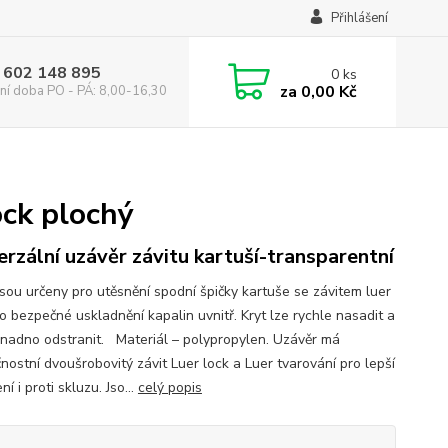
Přihlášení
 602 148 895
0
ks
za
0,00 Kč
ní doba PO - PÁ: 8,00-16,30
ock plochý
erzální uzávěr závitu kartuší-transparentní
jsou určeny pro utěsnění spodní špičky kartuše se závitem luer
o bezpečné uskladnění kapalin uvnitř. Kryt lze rychle nasadit a
snadno odstranit. Materiál – polypropylen. Uzávěr má
nostní dvoušrobovitý závit Luer lock a Luer tvarování pro lepší
í i proti skluzu. Jso...
celý popis