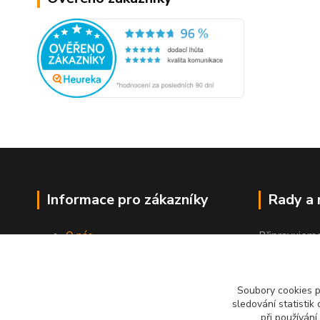
Informace pro zákazníky
Rady a
O nás
Připravujem
Jak nakupovat
"Jak a čím co
Obchodní podmínky
Kontakty
Soubory cookies 
sledování statisti
při používání