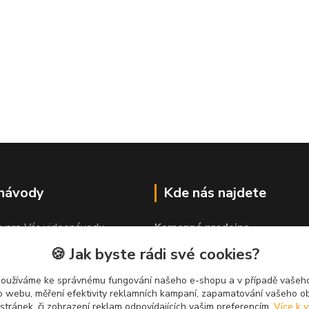
 návody
Kde nás najdete
e pro Vás videonávody
Kamenná prodejna
 lepit"
PROLEP v.o.s
🍪 Jak byste rádi své cookies?
Hlinská 579
370 01 České Budějovice
používáme ke správnému fungování našeho e-shopu a v případě vašeho
k o webu, měření efektivity reklamních kampaní, zapamatování vašeho o
 stránek, či zobrazení reklam odpovídajících vašim preferencím.
Více k v