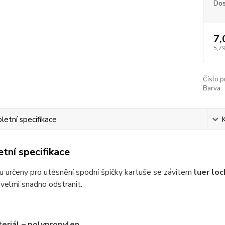
Dos
7,
5,79
Číslo p
Barva:
etní specifikace
tní specifikace
u určeny pro utěsnění spodní špičky kartuše se závitem
luer loc
 velmi snadno odstranit.
eriál – polypropylen.