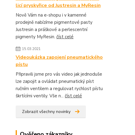
licí pryskyřice od Justresin a MyResin
Nově Vám na e-shopu i v kamenné
prodejně nabízíme pigmentové pasty
Justresin a práškové a perlescentní
pigmenty MyResin.
číst celé
15.03.2021
Videoukázka zapojení pneumatického
pístu
Připravili jsme pro vás video jak jednoduše
lze zapojit a ovládat pneumatický píst
ručním ventilem a regulovat rychlost pístu
škrtícími ventily. Vše n...
číst celé
Zobrazit všechny novinky
Ověřeno zákazníky