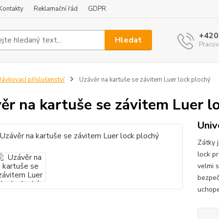
Kontakty
Reklamační řád
GDPR
+420
Hledat
Pracov
ávkovací příslušenství
Uzávěr na kartuše se závitem Luer lock plochý
ěr na kartuše se závitem Luer l
Univ
Zátky 
lock pr
velmi 
bezpeč
uchopen