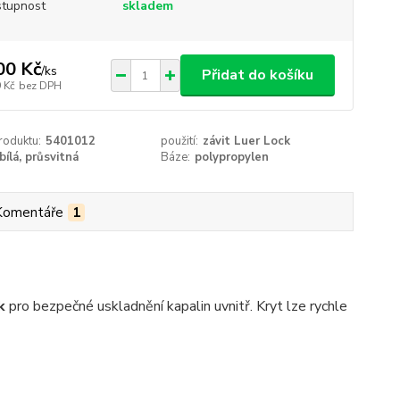
tupnost
skladem
00 Kč
/
ks
Přidat do košíku
 Kč
bez DPH
roduktu:
5401012
použití:
závit Luer Lock
bílá, průsvitná
Báze:
polypropylen
Komentáře
1
k
pro bezpečné uskladnění kapalin uvnitř. Kryt lze rychle