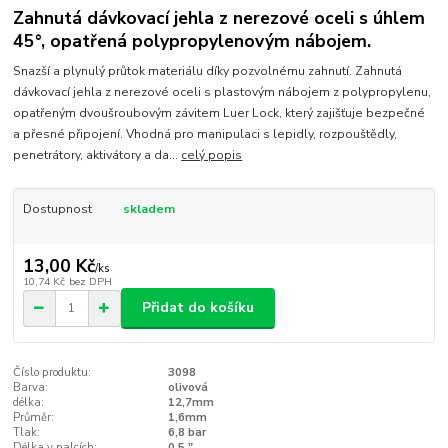
Zahnutá dávkovací jehla z nerezové oceli s úhlem
45°, opatřená polypropylenovým nábojem.
Snazší a plynulý průtok materiálu díky pozvolnému zahnutí. Zahnutá
dávkovací jehla z nerezové oceli s plastovým nábojem z polypropylenu,
opatřeným dvoušroubovým závitem Luer Lock, který zajišťuje bezpečné
a přesné připojení. Vhodná pro manipulaci s lepidly, rozpouštědly,
penetrátory, aktivátory a da...
celý popis
Dostupnost
skladem
13,00 Kč
/
ks
10,74 Kč
bez DPH
Přidat do košíku
Číslo produktu:
3098
Barva:
olivová
délka:
12,7mm
Průměr:
1,6mm
Tlak:
6,8 bar
Délka v palcích:
0.5 "