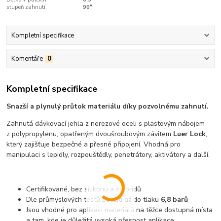
stupeň zahnutí:
90°
Kompletní specifikace
Komentáře
0
Kompletní specifikace
Snazší a plynulý průtok materiálu díky pozvolnému zahnutí.
Zahnutá dávkovací jehla z nerezové oceli s plastovým nábojem
z polypropylenu, opatřeným dvoušroubovým závitem
Luer Lock
,
který zajišťuje bezpečné a přesné připojení. Vhodná pro
manipulaci s lepidly, rozpouštědly, penetrátory, aktivátory a další.
Certifikované, bez silikonu a chloridů
Dle průmyslových testů použití až do tlaku
6,8 barů
Jsou vhodné pro aplikaci materiálů na těžce dostupná místa
a tam, kde je důležitá vysoká přesnost aplikace.