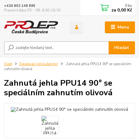
0
ks
+420 602 148 895
za
0,00 Kč
Pracovní doba PO - PÁ: 8,00-16,30
Menu
Hledat
Úvod
Dávkovací příslušenství
Zahnutá jehla PPU14 90° se speciálním
zahnutím olivová
Zahnutá jehla PPU14 90° se
speciálním zahnutím olivová