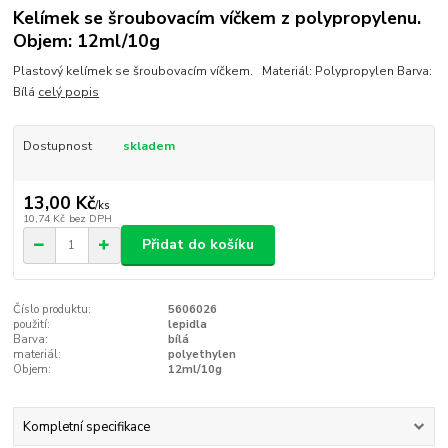
Kelímek se šroubovacím víčkem z polypropylenu.
Objem: 12ml/10g
Plastový kelímek se šroubovacím víčkem. Materiál: Polypropylen Barva:
Bílá
celý popis
Dostupnost
skladem
13,00 Kč
/
ks
10,74 Kč
bez DPH
Přidat do košíku
Číslo produktu:
5606026
použití:
lepidla
Barva:
bílá
materiál:
polyethylen
Objem:
12ml/10g
Kompletní specifikace