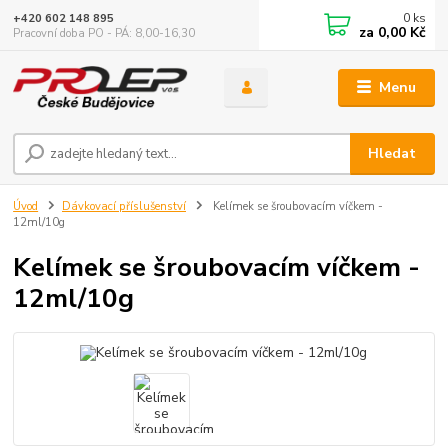
0
ks
+420 602 148 895
za
0,00 Kč
Pracovní doba PO - PÁ: 8,00-16,30
Menu
Hledat
Úvod
Dávkovací příslušenství
Kelímek se šroubovacím víčkem -
12ml/10g
Kelímek se šroubovacím víčkem -
12ml/10g