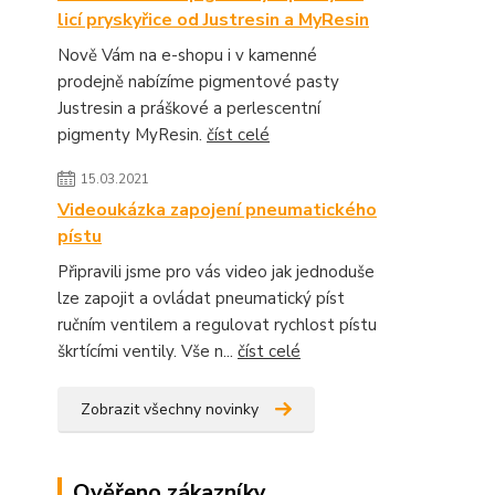
licí pryskyřice od Justresin a MyResin
Nově Vám na e-shopu i v kamenné
prodejně nabízíme pigmentové pasty
Justresin a práškové a perlescentní
pigmenty MyResin.
číst celé
15.03.2021
Videoukázka zapojení pneumatického
pístu
Připravili jsme pro vás video jak jednoduše
lze zapojit a ovládat pneumatický píst
ručním ventilem a regulovat rychlost pístu
škrtícími ventily. Vše n...
číst celé
Zobrazit všechny novinky
Ověřeno zákazníky