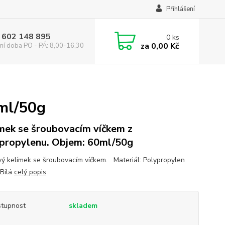
Přihlášení
 602 148 895
0
ks
za
0,00 Kč
ní doba PO - PÁ: 8,00-16,30
0ml/50g
mek se šroubovacím víčkem z
propylenu. Objem: 60ml/50g
vý kelímek se šroubovacím víčkem. Materiál: Polypropylen
 Bílá
celý popis
tupnost
skladem