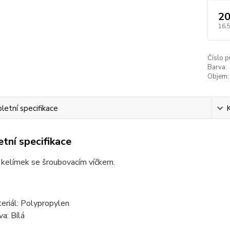
20
16,
Číslo p
Barva:
Objem:
etní specifikace
tní specifikace
 kelímek se šroubovacím víčkem.
eriál: Polypropylen
va: Bílá