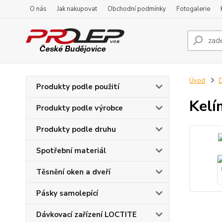
O nás
Jak nakupovat
Obchodní podmínky
Fotogalerie
Úvod
D
Produkty podle použití
Kelí
Produkty podle výrobce
Produkty podle druhu
Spotřební materiál
Těsnění oken a dveří
Pásky samolepící
Dávkovací zařízení LOCTITE