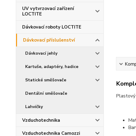
UV vytvrzovací zařízení
LOCTITE
Dávkovací roboty LOCTITE
Dávkovací příslušenství
Dávkovací jehly
Kompl
Kartuše, adaptéry, hadice
Statické směšovače
Komple
Dentální směšovače
Plastový
Lahvičky
Mat
Vzduchotechnika
Bar
Vzduchotechnika Camozzi