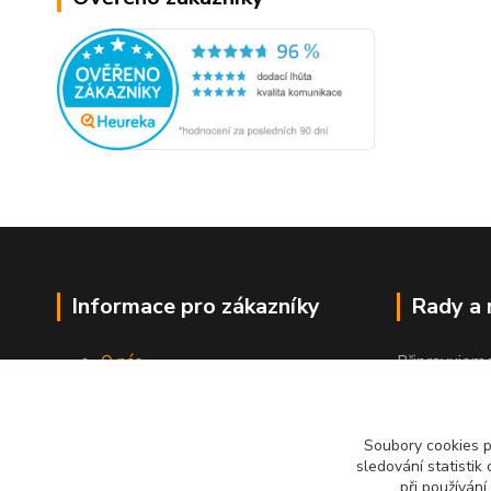
Informace pro zákazníky
Rady a
O nás
Připravujem
Jak nakupovat
"Jak a čím co
Obchodní podmínky
Kontakty
Soubory cookies 
sledování statisti
při používání