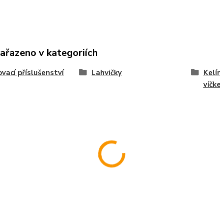
zařazeno v kategoriích
vací příslušenství
Lahvičky
Kelí
víčk