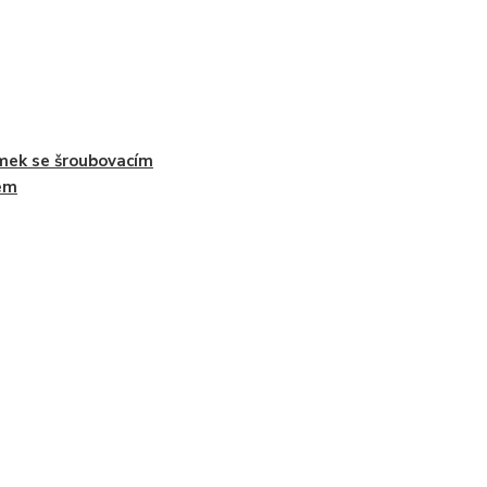
mek se šroubovacím
em