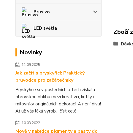
Brusivo
LED světla
Zboží 
Dávko
Novinky
11.09.2025
Jak začít s pryskyřicí: Praktický
průvodce pro začátečníky
Pryskyřice si v posledních letech získala
obrovskou oblibu mezi kreativci, kutily i
milovníky originálních dekorací. A není divu!
Ať už vás láká výrob...
číst celé
10.03.2022
Nově v nabídce pigmenty a pasty do