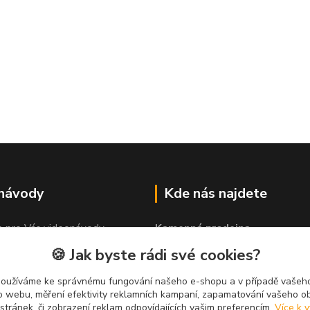
 návody
Kde nás najdete
e pro Vás videonávody
Kamenná prodejna
 lepit"
PROLEP v.o.s
🍪 Jak byste rádi své cookies?
Hlinská 579
370 01 České Budějovice
používáme ke správnému fungování našeho e-shopu a v případě vašeho
k o webu, měření efektivity reklamních kampaní, zapamatování vašeho o
 stránek, či zobrazení reklam odpovídajících vašim preferencím.
Více k v