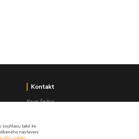
Kontakt
Pavel Šedivý
+420 602 148 895
Pracovní doba PO - PÁ: 8,00-16,30
 souhlasu také ke
lepidla@prolep.cz
blíbeného nastavení
yužití cookies