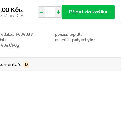
,00 Kč
/
ks
Přidat do košíku
53 Kč
bez DPH
roduktu:
5606038
použití:
lepidla
bílá
materiál:
polyethylen
60ml/50g
Komentáře
0