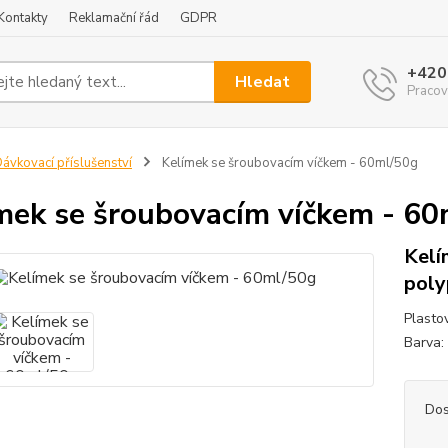
Kontakty
Reklamační řád
GDPR
+420
Hledat
Pracov
ávkovací příslušenství
Kelímek se šroubovacím víčkem - 60ml/50g
mek se šroubovacím víčkem - 6
Kelí
poly
Plasto
Barva:
Dos