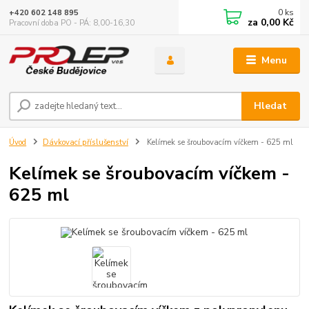
0
ks
+420 602 148 895
za
0,00 Kč
Pracovní doba PO - PÁ: 8,00-16,30
Menu
Hledat
Úvod
Dávkovací příslušenství
Kelímek se šroubovacím víčkem - 625 ml
Kelímek se šroubovacím víčkem -
625 ml