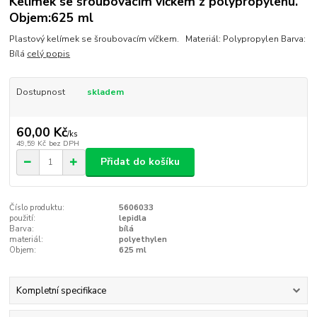
Kelímek se šroubovacím víčkem z polypropylenu.
Objem:625 ml
Plastový kelímek se šroubovacím víčkem. Materiál: Polypropylen Barva:
Bílá
celý popis
Dostupnost
skladem
60,00 Kč
/
ks
49,59 Kč
bez DPH
Přidat do košíku
Číslo produktu:
5606033
použití:
lepidla
Barva:
bílá
materiál:
polyethylen
Objem:
625 ml
Kompletní specifikace