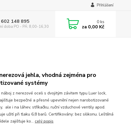
Přihlášení
 602 148 895
0
ks
za
0,00 Kč
ní doba PO - PÁ: 8,00-16,30
nerezová jehla, vhodná zejména pro
tizované systémy
 náboj z nerezové oceli s dvojitým závitem typu Luer lock,
zajišťuje bezpečné a přesné upevnění nejen narobotizované
, ale i na láhev, stříkačku, ruční vzduchové ventily apod.
e užití při tlaku 6,8 barů. Certifikovány: bez silikonu. Leštěná
ídele zajišťuje ko...
celý popis