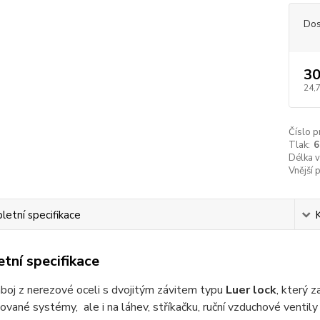
Dos
30
24,
Číslo p
Tlak:
6
Délka v
Vnější 
etní specifikace
tní specifikace
áboj z nerezové oceli s dvojitým závitem typu
Luer lock
, který 
ované systémy, ale i na láhev, stříkačku, ruční vzduchové ventil