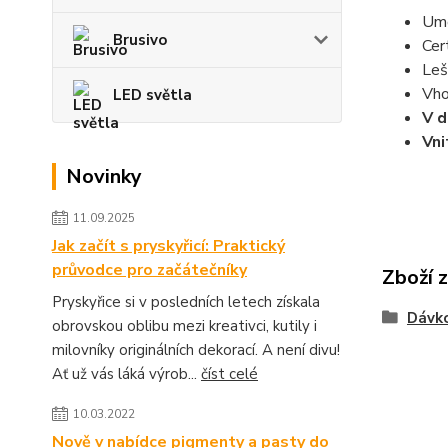
Umo
Brusivo
Cer
Leš
Vho
LED světla
V d
Vni
Novinky
11.09.2025
Jak začít s pryskyřicí: Praktický
průvodce pro začátečníky
Zboží 
Pryskyřice si v posledních letech získala
Dávko
obrovskou oblibu mezi kreativci, kutily i
milovníky originálních dekorací. A není divu!
Ať už vás láká výrob...
číst celé
10.03.2022
Nově v nabídce pigmenty a pasty do