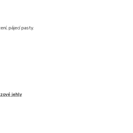
ení, pájecí pasty.
zové jehly