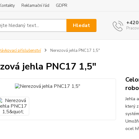
Kontakty
Reklamační řád
GDPR
+420
Hledat
Pracov
ávkovací příslušenství
Nerezová jehla PNC17 1,5"
zová jehla PNC17 1,5"
Celo
robo
Jehla a
který 
systémy
Umožňuj
ocel hř