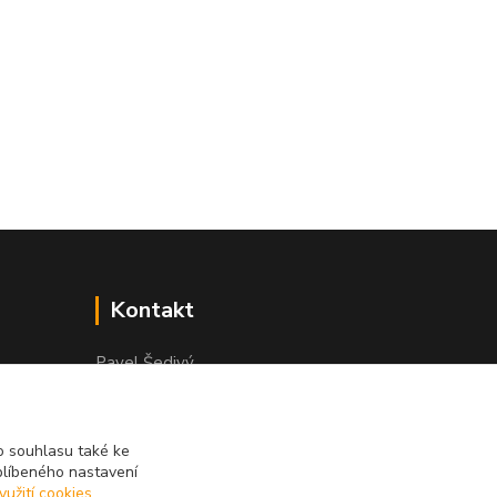
Kontakt
Pavel Šedivý
+420 602 148 895
Pracovní doba PO - PÁ: 8,00-16,30
 souhlasu také ke
lepidla@prolep.cz
blíbeného nastavení
yužití cookies