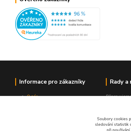
Informace pro zákazníky
Rady a
O nás
Připravujem
Jak nakupovat
"Jak a čím co
Obchodní podmínky
Kontakty
Soubory cookies 
sledování statisti
při používání