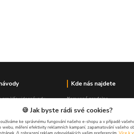
 návody
Kde nás najdete
e pro Vás videonávody
Kamenná prodejna
 lepit"
PROLEP v.o.s
🍪 Jak byste rádi své cookies?
Hlinská 579
370 01 České Budějovice
používáme ke správnému fungování našeho e-shopu a v případě vašeho
k o webu, měření efektivity reklamních kampaní, zapamatování vašeho o
 stránek, či zobrazení reklam odpovídajících vašim preferencím.
Více k v