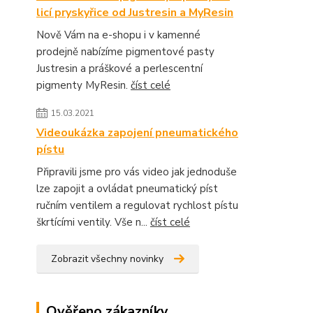
licí pryskyřice od Justresin a MyResin
Nově Vám na e-shopu i v kamenné
prodejně nabízíme pigmentové pasty
Justresin a práškové a perlescentní
pigmenty MyResin.
číst celé
15.03.2021
Videoukázka zapojení pneumatického
pístu
Připravili jsme pro vás video jak jednoduše
lze zapojit a ovládat pneumatický píst
ručním ventilem a regulovat rychlost pístu
škrtícími ventily. Vše n...
číst celé
Zobrazit všechny novinky
Ověřeno zákazníky