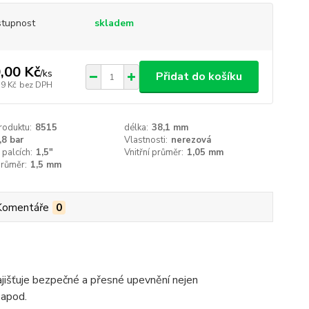
tupnost
skladem
,00 Kč
/
ks
Přidat do košíku
79 Kč
bez DPH
roduktu:
8515
délka:
38,1 mm
,8 bar
Vlastnosti:
nerezová
 palcích:
1,5"
Vnitřní průměr:
1,05 mm
průměr:
1,5 mm
Komentáře
0
zajišťuje bezpečné a přesné upevnění nejen
y apod.