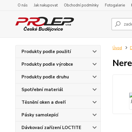
O nás
Jak nakupovat
Obchodní podmínky
Fotogalerie
Úvod
D
Produkty podle použití
Nere
Produkty podle výrobce
Produkty podle druhu
Spotřební materiál
Těsnění oken a dveří
Pásky samolepící
Dávkovací zařízení LOCTITE