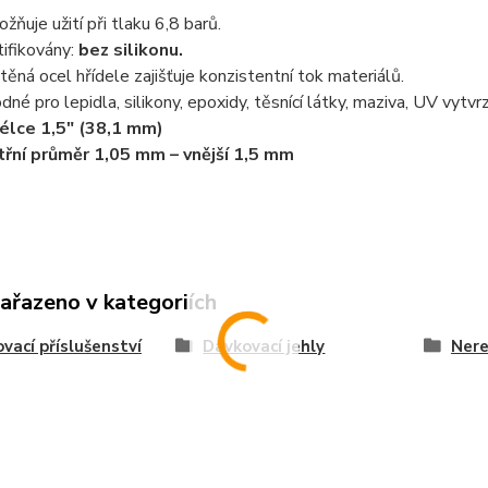
žňuje užití při tlaku 6,8 barů.
tifikovány:
bez silikonu.
těná ocel hřídele zajišťuje konzistentní tok materiálů.
dné pro lepidla, silikony, epoxidy, těsnící látky, maziva, UV vytvrz
élce 1,5" (38,1 mm)
třní průměr 1,05 mm – vnější 1,5 mm
zařazeno v kategoriích
vací příslušenství
Dávkovací jehly
Nere