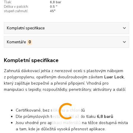
Tlak:
6,8 bar
Délka v palcích:
0.5 "
stupeň zahnutí:
45°
Kompletní specifikace
Komentáře
0
Kompletní specifikace
Zahnutá dávkovací jehla z nerezové oceli s plastovým nábojem
z polypropylenu, opatřeným dvoušroubovým závitem
Luer Lock
,
který zajišťuje bezpečné a přesné připojení. Vhodná pro
manipulaci s lepidly, rozpouštědly, penetrátory, aktivátory a další.
Certifikované, bez silikonu a chloridů
Dle průmyslových testů použití až do tlaku
6,8 barů
Jsou vhodné pro aplikaci materiálů na těžce dostupná místa
a tam, kde je důležitá vysoká přesnost aplikace.