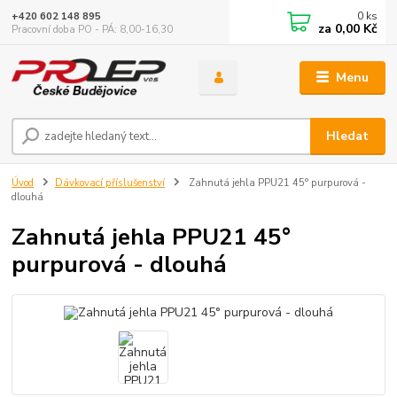
0
ks
+420 602 148 895
za
0,00 Kč
Pracovní doba PO - PÁ: 8,00-16,30
Menu
Hledat
Úvod
Dávkovací příslušenství
Zahnutá jehla PPU21 45° purpurová -
dlouhá
Zahnutá jehla PPU21 45°
purpurová - dlouhá