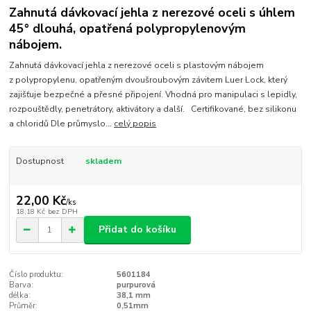
Zahnutá dávkovací jehla z nerezové oceli s úhlem
45° dlouhá, opatřená polypropylenovým
nábojem.
Zahnutá dávkovací jehla z nerezové oceli s plastovým nábojem
z polypropylenu, opatřeným dvoušroubovým závitem Luer Lock, který
zajišťuje bezpečné a přesné připojení. Vhodná pro manipulaci s lepidly,
rozpouštědly, penetrátory, aktivátory a další. Certifikované, bez silikonu
a chloridů Dle průmyslo...
celý popis
Dostupnost
skladem
22,00 Kč
/
ks
18,18 Kč
bez DPH
Přidat do košíku
Číslo produktu:
5601184
Barva:
purpurová
délka:
38,1 mm
Průměr:
0,51mm