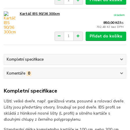
Kartáč IBS 90/36 300cm
skladem
850,00 Kč
/
ks
702,48 Kč
bez DPH
Přidat do košíku
Kompletní specifikace
Komentáře
0
Kompletní specifikace
Užití: velké dveře, např. garážová vrata, posuvné a rolovací dveře.
Lišty jsou předvrtány otvory, šroubují se pod dveře. IBS profil se
skládá z hliníkové nosné lišty (L profil) a silného kartáče s
dlouhými chlupy z černého polypropylenu.
Standardní délka kompletního kartáče je 100 cm, nebo 300 cm