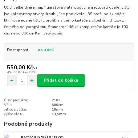
Užití: velké dveře, např. garážová vrata, posuvné a rolovací dveře. Lišty
jsou předvrtány otvory, šroubují se pod dveře. IBS profil se skládá z
hliníkové nosné lišty (L profil) a silného kartáče s dlouhými chlupy z
černého polypropylenu. Standardní délka kompletního kartáče je 100
cm, nebo 300 cm Ka...
celý popis
Dostupnost
do 3 dnů
550,00 Kč
/
ks
454,55 Kč
bez DPH
Přidat do košíku
Číslo produktu:
2101
šířka:
300cm
celková výška:
18mm
výška vlasu:
13,5mm
Podobné produkty
Kartáč IBS 90/18 100cm