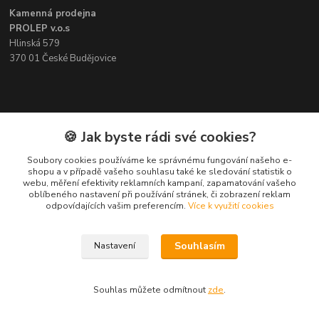
Kamenná prodejna
PROLEP v.o.s
Hlinská 579
370 01 České Budějovice
Kontakt
🍪 Jak byste rádi své cookies?
Soubory cookies používáme ke správnému fungování našeho e-
Pavel Šedivý
shopu a v případě vašeho souhlasu také ke sledování statistik o
+420 602 148 895
webu, měření efektivity reklamních kampaní, zapamatování vašeho
Pracovní doba PO - PÁ: 8,00-16,30
oblíbeného nastavení při používání stránek, či zobrazení reklam
odpovídajících vašim preferencím.
Více k využití cookies
lepidla@prolep.cz
Souhlasím
Nastavení
Souhlas můžete odmítnout
zde
.
Vytvořeno na
Eshop-rychle.cz