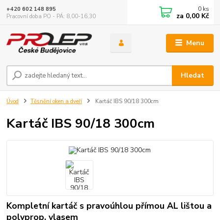
0
ks
+420 602 148 895
za
0,00 Kč
Pracovní doba PO - PÁ: 8,00-16,30
Menu
Hledat
Úvod
Těsnění oken a dveří
Kartáč IBS 90/18 300cm
Kartáč IBS 90/18 300cm
Kompletní kartáč s pravoúhlou přímou AL lištou a
polyprop. vlasem