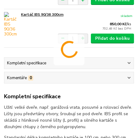
Kartáč IBS 90/36 300cm
skladem
850,00 Kč
/
ks
702,48 Kč
bez DPH
Přidat do košíku
Kompletní specifikace
Komentáře
0
Kompletní specifikace
Užití: velké dveře, např. garážová vrata, posuvné a rolovací dveře.
Lišty jsou předvrtány otvory, šroubují se pod dveře. IBS profil se
skládá z hliníkové nosné lišty (L profil) a silného kartáče s
dlouhými chlupy z černého polypropylenu.
Standardní délka kompletního kartáče je 100 cm, nebo 300 cm