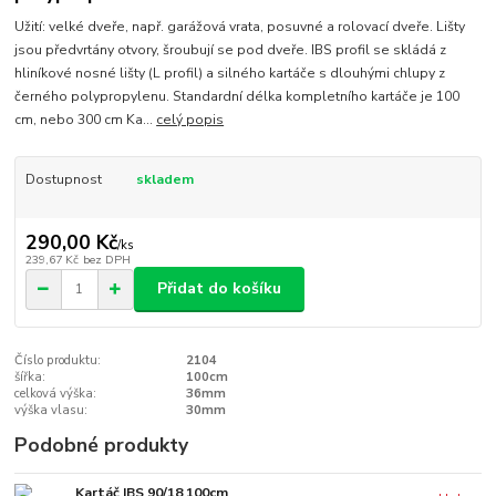
Užití: velké dveře, např. garážová vrata, posuvné a rolovací dveře. Lišty
jsou předvrtány otvory, šroubují se pod dveře. IBS profil se skládá z
hliníkové nosné lišty (L profil) a silného kartáče s dlouhými chlupy z
černého polypropylenu. Standardní délka kompletního kartáče je 100
cm, nebo 300 cm Ka...
celý popis
Dostupnost
skladem
290,00 Kč
/
ks
239,67 Kč
bez DPH
Přidat do košíku
Číslo produktu:
2104
šířka:
100cm
celková výška:
36mm
výška vlasu:
30mm
Podobné produkty
Kartáč IBS 90/18 100cm