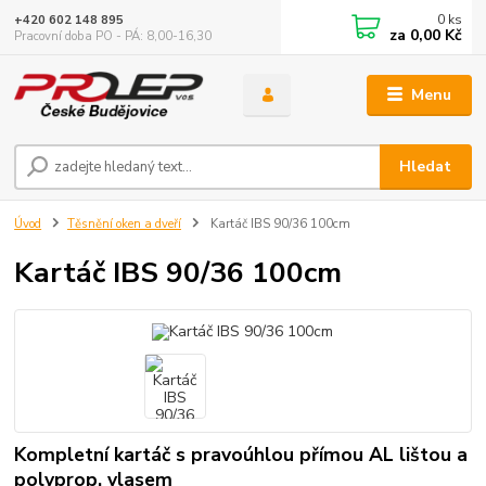
0
ks
+420 602 148 895
za
0,00 Kč
Pracovní doba PO - PÁ: 8,00-16,30
Menu
Hledat
Úvod
Těsnění oken a dveří
Kartáč IBS 90/36 100cm
Kartáč IBS 90/36 100cm
Kompletní kartáč s pravoúhlou přímou AL lištou a
polyprop. vlasem