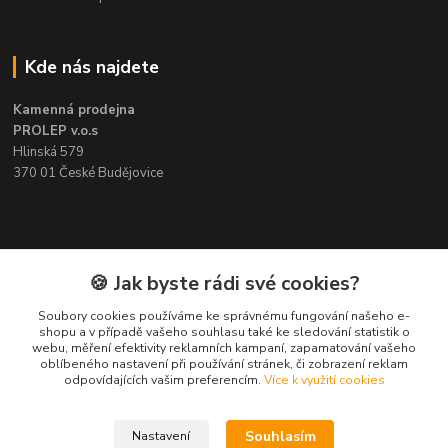
Kde nás najdete
Kamenná prodejna
PROLEP v.o.s
Hlinská 579
370 01 České Budějovice
Kontakt
🍪 Jak byste rádi své cookies?
Soubory cookies používáme ke správnému fungování našeho e-
Pavel Šedivý
shopu a v případě vašeho souhlasu také ke sledování statistik o
+420 602 148 895
webu, měření efektivity reklamních kampaní, zapamatování vašeho
Pracovní doba PO - PÁ: 8,00-16,30
oblíbeného nastavení při používání stránek, či zobrazení reklam
odpovídajících vašim preferencím.
Více k využití cookies
lepidla@prolep.cz
Souhlasím
Nastavení