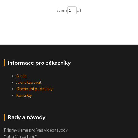
strana
z 1
Informace pro zákazníky
O nás
Jak nakupovat
Obchodní podmínky
Kontakty
Rady a návody
Připravujeme pro Vás videonávody
"Jak a čím co lepit"