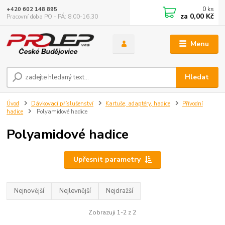
0
ks
+420 602 148 895
za
0,00 Kč
Pracovní doba PO - PÁ: 8,00-16,30
Menu
Hledat
Úvod
Dávkovací příslušenství
Kartuše, adaptéry, hadice
Přívodní
hadice
Polyamidové hadice
Polyamidové hadice
Upřesnit parametry
Nejnovější
Nejlevnější
Nejdražší
Zobrazuji 1-2 z 2