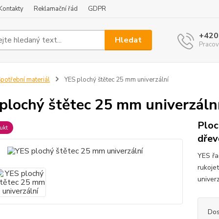
Kontakty
Reklamační řád
GDPR
+420
Hledat
Pracov
potřební materiál
YES plochý štětec 25 mm univerzální
plochý štětec 25 mm univerzáln
Ploc
ukt
dřev
YES řa
rukoje
univer
Dos