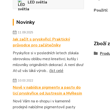
LED světla
Použití:
Novinky
11.09.2025
Jak začít s pryskyřicí: Praktický
Zboží 
průvodce pro začátečníky
Pryskyřice si v posledních letech získala
Produ
obrovskou oblibu mezi kreativci, kutily i
milovníky originálních dekorací. A není divu!
Ať už vás láká výrob...
číst celé
10.03.2022
Nově v nabídce pigmenty a pasty do
licí pryskyřice od Justresin a MyResin
Nově Vám na e-shopu i v kamenné
prodejně nabízíme pigmentové pasty