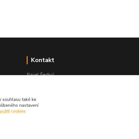
Kontakt
Pavel Šedivý
+420 602 148 895
Pracovní doba PO - PÁ: 8,00-16,30
 souhlasu také ke
lepidla@prolep.cz
blíbeného nastavení
yužití cookies