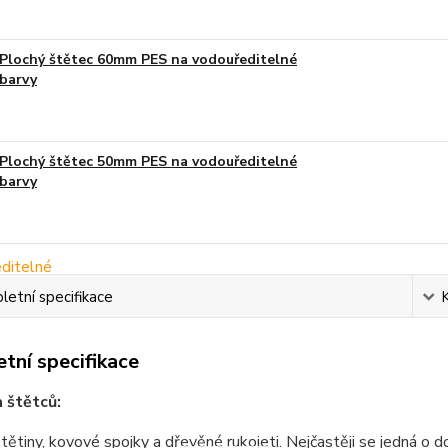
Plochý štětec 60mm PES na vodouředitelné
barvy
Plochý štětec 50mm PES na vodouředitelné
barvy
etní specifikace
tní specifikace
 štětců:
štětiny, kovové spojky a dřevěné rukojeti. Nejčastěji se jedná o 