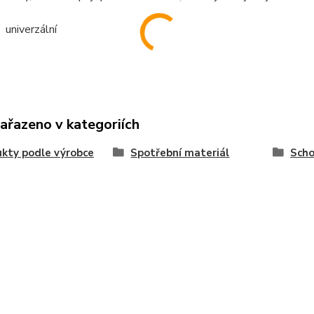
univerzální
zařazeno v kategoriích
kty podle výrobce
Spotřební materiál
Scho