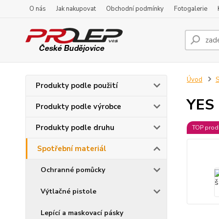
O nás
Jak nakupovat
Obchodní podmínky
Fotogalerie
Úvod
S
Produkty podle použití
YES 
Produkty podle výrobce
Produkty podle druhu
TOP prod
Spotřební materiál
Ochranné pomůcky
Výtlačné pistole
Lepící a maskovací pásky