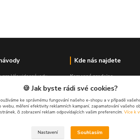
 návody
Kde nás najdete
e pro Vás videonávody
Kamenná prodejna
 lepit"
PROLEP v.o.s
🍪 Jak byste rádi své cookies?
Hlinská 579
370 01 České Budějovice
používáme ke správnému fungování našeho e-shopu a v případě vašeho
k o webu, měření efektivity reklamních kampaní, zapamatování vašeho o
 stránek, či zobrazení reklam odpovídajících vašim preferencím.
Více k v
Souhlasím
Nastavení