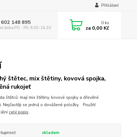
Přihlášení
 602 148 895
0
ks
za
0,00 Kč
ní doba PO - PÁ: 8,00-16,30
í
hý štětec, mix štětiny, kovová spojka,
ěná rukojeť
da štětců: mají mix štětiny, kovové spojky a dřevěné
ti. Nejčastěji se jedná o dovážené položky. Použití:
zální
celý popis
tupnost
skladem