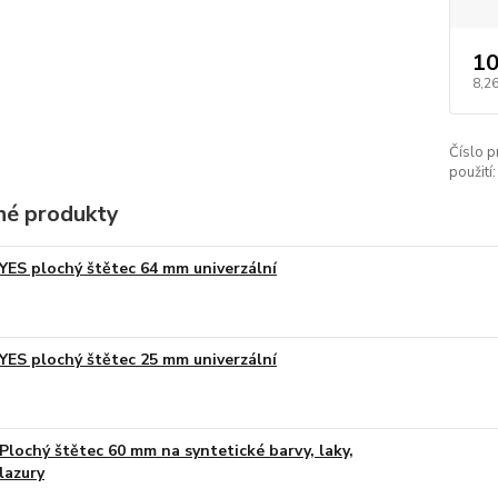
10
8,26
Číslo p
použití:
é produkty
YES plochý štětec 64 mm univerzální
YES plochý štětec 25 mm univerzální
Plochý štětec 60 mm na syntetické barvy, laky,
lazury