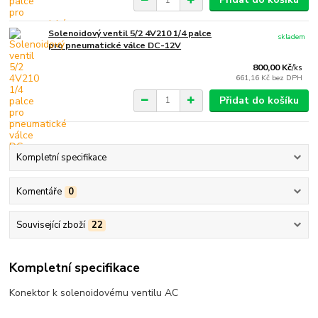
Solenoidový ventil 5/2 4V210 1/4 palce
skladem
pro pneumatické válce DC-12V
800,00 Kč
/
ks
661,16 Kč
bez DPH
Přidat do košíku
Kompletní specifikace
Komentáře
0
Související zboží
22
Kompletní specifikace
Konektor k solenoidovému ventilu AC