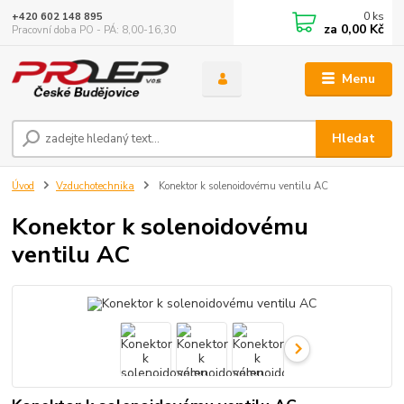
0
ks
+420 602 148 895
za
0,00 Kč
Pracovní doba PO - PÁ: 8,00-16,30
Menu
Hledat
Úvod
Vzduchotechnika
Konektor k solenoidovému ventilu AC
Konektor k solenoidovému
ventilu AC