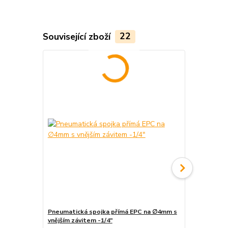
Související zboží
22
Pneumatická spojka přímá EPC na ∅4mm s
Koncovka pro
vnějším závitem -1/4"
1/4"