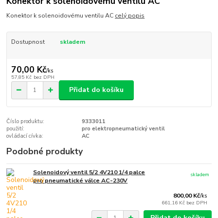
Konektor k solenoidovému ventilu AC
Konektor k solenoidovému ventilu AC
celý popis
Dostupnost
skladem
70,00 Kč
/
ks
57,85 Kč
bez DPH
Přidat do košíku
Číslo produktu:
9333011
použití:
pro elektropneumatický ventil
ovládací cívka:
AC
Podobné produkty
Solenoidový ventil 5/2 4V210 1/4 palce
skladem
pro pneumatické válce AC-230V
800,00 Kč
/
ks
661,16 Kč
bez DPH
Přidat do košíku