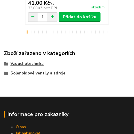
41,00 Kč
70,00 Kč
/
ks
skladem
33,88 Kč
bez DPH
57,85 Kč
bez
Přidat do košíku
Zboží zařazeno v kategoriích
Vzduchotechnika
Solenoidové ventily a zdroje
Informace pro zákazníky
O nás
Jak nakupovat