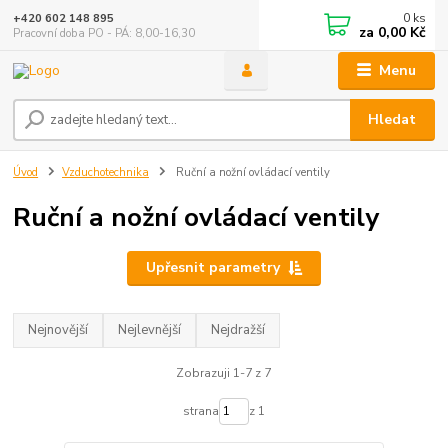
0
ks
+420 602 148 895
za
0,00 Kč
Pracovní doba PO - PÁ: 8,00-16,30
Menu
Hledat
Úvod
Vzduchotechnika
Ruční a nožní ovládací ventily
Ruční a nožní ovládací ventily
Upřesnit parametry
Nejnovější
Nejlevnější
Nejdražší
Zobrazuji 1-7 z 7
strana
z 1