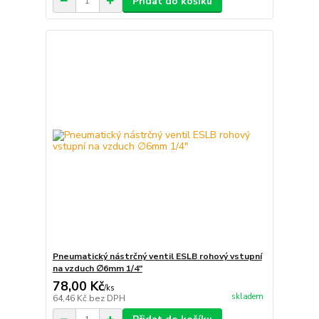
Přidat do košíku
Pneumatický nástrčný ventil ESLB rohový vstupní
na vzduch ∅6mm 1/4"
78,00 Kč
/
ks
skladem
64,46 Kč
bez DPH