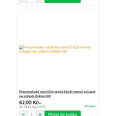
Pneumatický nástrčný ventil ESLB rohový vstupní
na vzduch ∅4mm M6
62,00 Kč
/
ks
skladem
51,24 Kč
bez DPH
Přidat do košíku