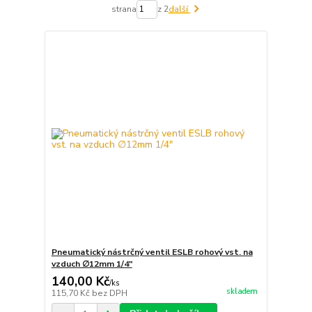
strana
z 2
další
Pneumatický nástrčný ventil ESLB rohový vst. na
vzduch ∅12mm 1/4"
140,00 Kč
/
ks
skladem
115,70 Kč
bez DPH