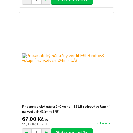
Pneumatický nástrčný ventil ESLB rohový vstupní
na vzduch ∅4mm 1/8"
67,00 Kč
/
ks
skladem
55,37 Kč
bez DPH
Přidat do košíku