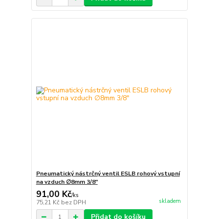
Pneumatický nástrčný ventil ESLB rohový vstupní
na vzduch ∅8mm 3/8"
91,00 Kč
/
ks
skladem
75,21 Kč
bez DPH
Přidat do košíku