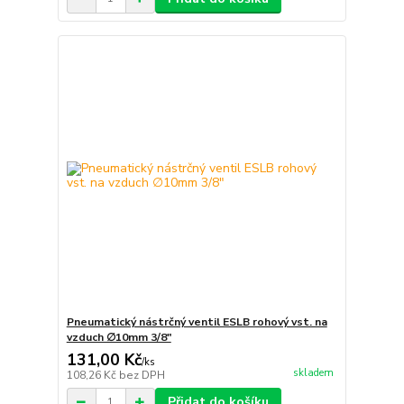
Pneumatický nástrčný ventil ESLB rohový vst. na
vzduch ∅10mm 3/8"
131,00 Kč
/
ks
skladem
108,26 Kč
bez DPH
Přidat do košíku