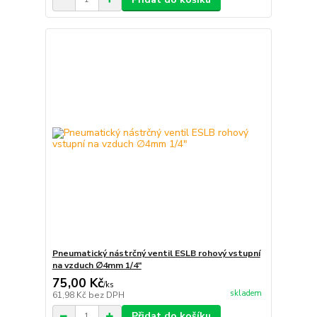
Pneumatický nástrčný ventil ESLB rohový vstupní
na vzduch ∅4mm 1/4"
75,00 Kč
/
ks
skladem
61,98 Kč
bez DPH
Přidat do košíku