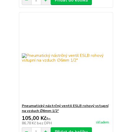
Přidat do košíku
Pneumatický nástrčný ventil ESLB rohový vstupní
na vzduch ∅6mm 1/2"
105,00 Kč
/
ks
skladem
86,78 Kč
bez DPH
Přidat do košíku