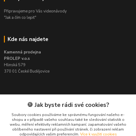
Připravujeme pro Vás videonávody
"Jak a čím co lepit"
Kde nás najdete
Kamenná prodejna
PROLEP v.o.s
Hlinská 579
370 01 České Budějovice
Kontakt
🍪 Jak byste rádi své cookies?
Soubory cookies používáme ke správnému fungování našeho e-
Pavel Šedivý
shopu a v případě vašeho souhlasu také ke sledování statistik o
+420 602 148 895
webu, měření efektivity reklamních kampaní, zapamatování vašeho
Pracovní doba PO - PÁ: 8,00-16,30
oblíbeného nastavení při používání stránek, či zobrazení reklam
odpovídajících vašim preferencím.
Více k využití cookies