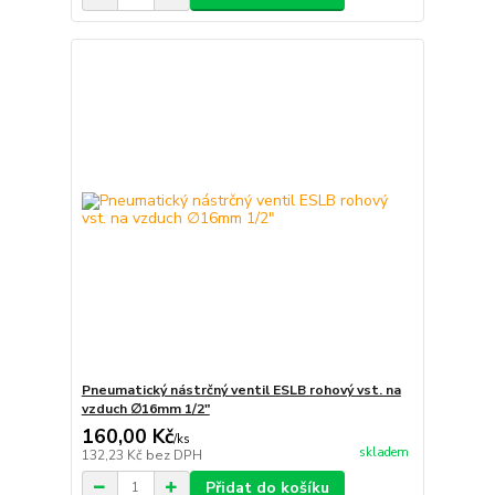
Pneumatický nástrčný ventil ESLB rohový vst. na
vzduch ∅16mm 1/2"
160,00 Kč
/
ks
skladem
132,23 Kč
bez DPH
Přidat do košíku