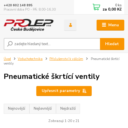
0
ks
+420 602 148 895
za
0,00 Kč
Pracovní doba PO - PÁ: 8,00-16,30
Menu
Hledat
Úvod
Vzduchotechnika
Příslušenství k válcům
Pneumatické škrtící
ventily
Pneumatické škrtící ventily
Upřesnit parametry
Nejnovější
Nejlevnější
Nejdražší
Zobrazuji 1-20 z 21