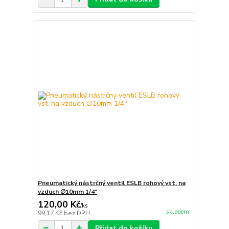
Pneumatický nástrčný ventil ESLB rohový vst. na
vzduch ∅10mm 1/4"
120,00 Kč
/
ks
skladem
99,17 Kč
bez DPH
Přidat do košíku