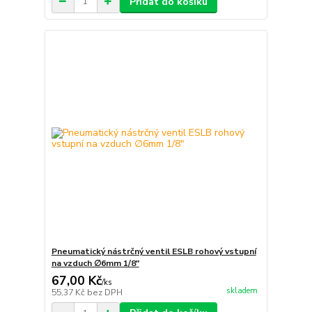
Přidat do košíku
Pneumatický nástrčný ventil ESLB rohový vstupní
na vzduch ∅6mm 1/8"
67,00 Kč
/
ks
skladem
55,37 Kč
bez DPH