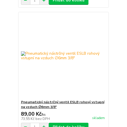
Přidat do košíku
Pneumatický nástrčný ventil ESLB rohový vstupní
na vzduch ∅6mm 3/8"
89,00 Kč
/
ks
skladem
73,55 Kč
bez DPH