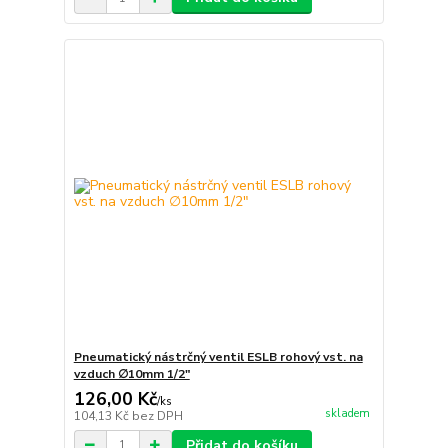
Pneumatický nástrčný ventil ESLB rohový vst. na
vzduch ∅10mm 1/2"
126,00 Kč
/
ks
skladem
104,13 Kč
bez DPH
Přidat do košíku