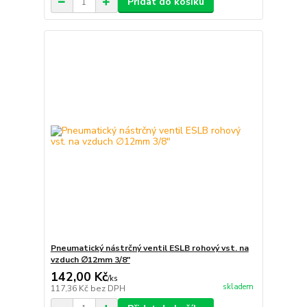
Přidat do košíku
Pneumatický nástrčný ventil ESLB rohový vst. na
vzduch ∅12mm 3/8"
142,00 Kč
/
ks
skladem
117,36 Kč
bez DPH