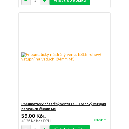
Přidat do košíku
Pneumatický nástrčný ventil ESLB rohový vstupní
na vzduch ∅4mm M5
59,00 Kč
/
ks
skladem
48,76 Kč
bez DPH