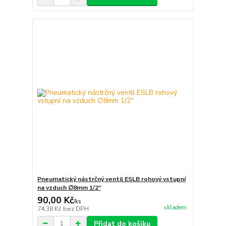
Pneumatický nástrčný ventil ESLB rohový vstupní
na vzduch ∅8mm 1/2"
90,00 Kč
/
ks
skladem
74,38 Kč
bez DPH
Přidat do košíku