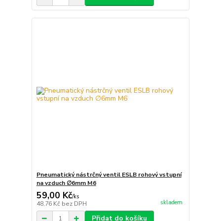
Pneumatický nástrčný ventil ESLB rohový vstupní
na vzduch ∅6mm M6
59,00 Kč
/
ks
skladem
48,76 Kč
bez DPH
Přidat do košíku