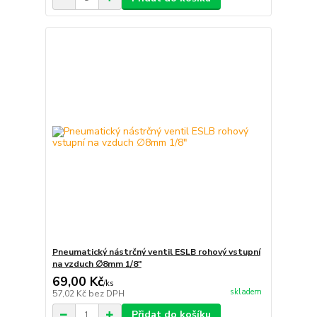
Pneumatický nástrčný ventil ESLB rohový vstupní
na vzduch ∅8mm 1/8"
69,00 Kč
/
ks
skladem
57,02 Kč
bez DPH
Přidat do košíku