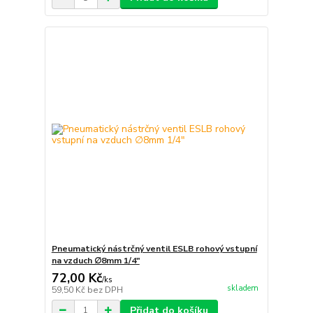
Pneumatický nástrčný ventil ESLB rohový vstupní
na vzduch ∅8mm 1/4"
72,00 Kč
/
ks
skladem
59,50 Kč
bez DPH
Přidat do košíku