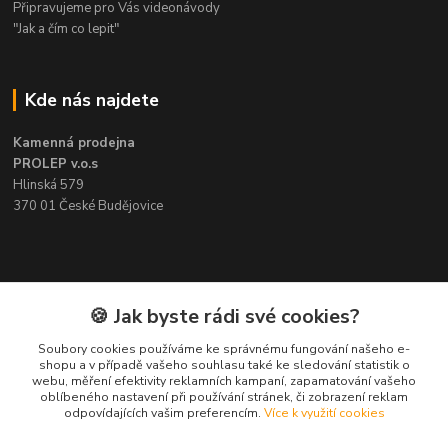
Připravujeme pro Vás videonávody
"Jak a čím co lepit"
Kde nás najdete
Kamenná prodejna
PROLEP v.o.s
Hlinská 579
370 01 České Budějovice
Kontakt
🍪 Jak byste rádi své cookies?
Soubory cookies používáme ke správnému fungování našeho e-
Pavel Šedivý
shopu a v případě vašeho souhlasu také ke sledování statistik o
+420 602 148 895
webu, měření efektivity reklamních kampaní, zapamatování vašeho
Pracovní doba PO - PÁ: 8,00-16,30
oblíbeného nastavení při používání stránek, či zobrazení reklam
odpovídajících vašim preferencím.
Více k využití cookies
lepidla@prolep.cz