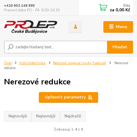
0
ks
+420 602 148 895
za
0,00 Kč
Pracovní doba PO - PÁ: 8,00-16,30
Menu
Hledat
Úvod
Vzduchotechnika
Nerezové spojovací prvky hadicové
Nerezové
redukce
Nerezové redukce
Upřesnit parametry
Nejnovější
Nejlevnější
Nejdražší
Zobrazuji 1-4 z 4