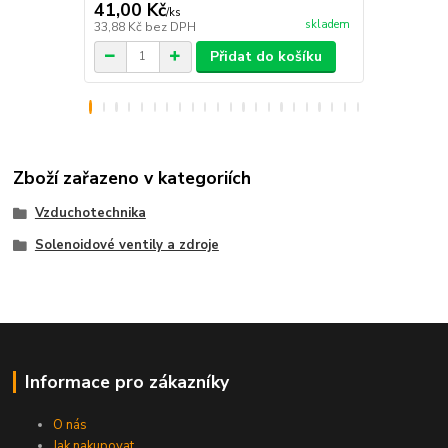
41,00 Kč
70,00 Kč
/
ks
skladem
33,88 Kč
bez DPH
57,85 Kč
bez
Přidat do košíku
Zboží zařazeno v kategoriích
Vzduchotechnika
Solenoidové ventily a zdroje
Informace pro zákazníky
O nás
Jak nakupovat