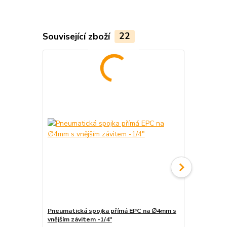
Související zboží
22
Pneumatická spojka přímá EPC na ∅4mm s
Koncovka pro
vnějším závitem -1/4"
1/4"