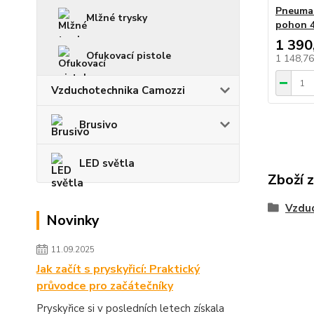
Pneumat
Mlžné trysky
pohon 4
1 390
Ofukovací pistole
1 148,7
Vzduchotechnika Camozzi
Brusivo
LED světla
Zboží 
Vzdu
Novinky
11.09.2025
Jak začít s pryskyřicí: Praktický
průvodce pro začátečníky
Pryskyřice si v posledních letech získala