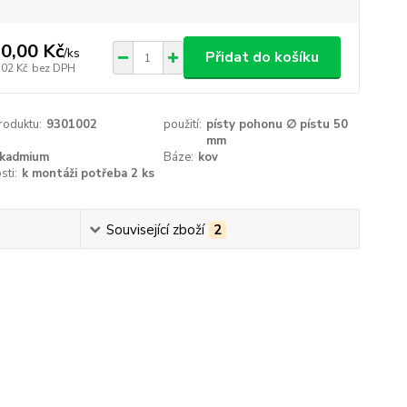
0,00 Kč
/
ks
Přidat do košíku
,02 Kč
bez DPH
roduktu:
9301002
použití:
písty pohonu ∅ pístu 50
mm
kadmium
Báze:
kov
sti:
k montáži potřeba 2 ks
Související zboží
2