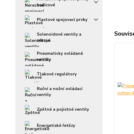
hadicové
Plastové spojovací prvky
Souvise
Solenoidové ventily a
zdroje
Pneumaticky ovládané
ventily
Tlakové regulátory
Ruční a nožní ovládací
ventily
Zpětné a pojistné ventily
Energetiské řetězy