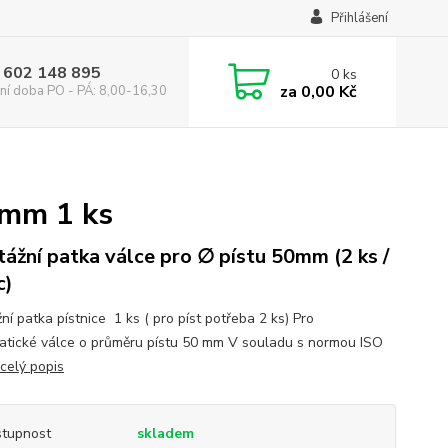
Přihlášení
 602 148 895
0
ks
za
0,00 Kč
ní doba PO - PÁ: 8,00-16,30
0mm 1 ks
ážní patka válce pro ∅ pístu 50mm (2 ks /
c)
í patka pístnice 1 ks ( pro píst potřeba 2 ks) Pro
tické válce o průměru pístu 50 mm V souladu s normou ISO
celý popis
tupnost
skladem