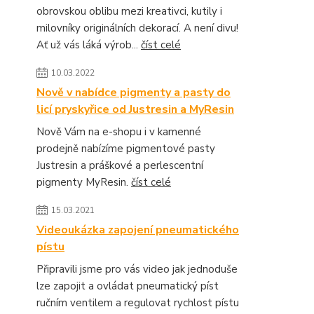
obrovskou oblibu mezi kreativci, kutily i
milovníky originálních dekorací. A není divu!
Ať už vás láká výrob...
číst celé
10.03.2022
Nově v nabídce pigmenty a pasty do
licí pryskyřice od Justresin a MyResin
Nově Vám na e-shopu i v kamenné
prodejně nabízíme pigmentové pasty
Justresin a práškové a perlescentní
pigmenty MyResin.
číst celé
15.03.2021
Videoukázka zapojení pneumatického
pístu
Připravili jsme pro vás video jak jednoduše
lze zapojit a ovládat pneumatický píst
ručním ventilem a regulovat rychlost pístu