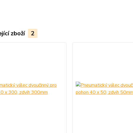
jící zboží
2