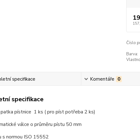
19
157
Číslo p
Barva:
Vlastno
etní specifikace
Komentáře
0
tní specifikace
patka pístnice 1 ks ( pro píst potřeba 2 ks)
matické válce o průměru pístu 50 mm
u s normou ISO 15552