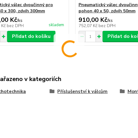
ický válec dvoučinný pro
Pneumatický válec dvoučinn
0 x 300, zdvih 300mm
pohon 40 x 50, zdvih 50mm
,00 Kč
910,00 Kč
/
ks
/
ks
skladem
6 Kč
bez DPH
752,07 Kč
bez DPH
Přidat do košíku
Přidat do ko
zařazeno v kategoriích
chotechnika
Příslušenství k válcům
Mont