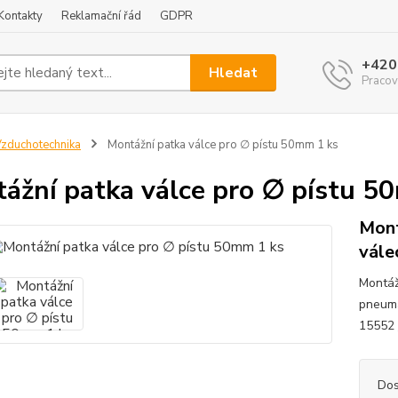
Kontakty
Reklamační řád
GDPR
+420
Hledat
Pracov
zduchotechnika
Montážní patka válce pro ∅ pístu 50mm 1 ks
ážní patka válce pro ∅ pístu 5
Mont
vále
Montážn
pneuma
15552
Dos