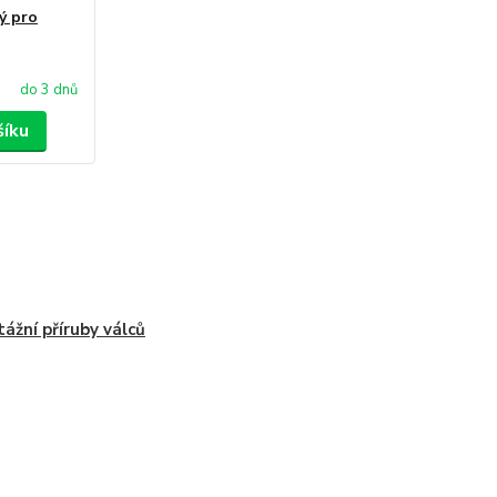
ý pro
do 3 dnů
šíku
ážní příruby válců