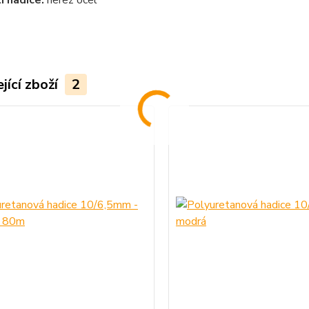
 hadice:
nerez ocel
jící zboží
2