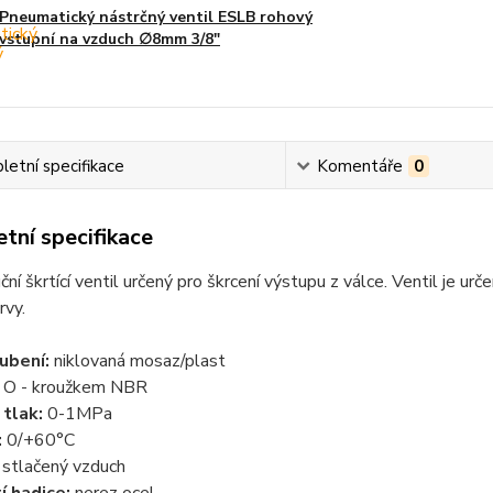
Pneumatický nástrčný ventil ESLB rohový
vstupní na vzduch ∅8mm 3/8"
etní specifikace
Komentáře
0
tní specifikace
ční škrtící ventil určený pro škrcení výstupu z válce. Ventil je 
rvy.
ubení:
niklovaná mosaz/plast
O - kroužkem NBR
 tlak:
0-1MPa
:
0/+60°C
stlačený vzduch