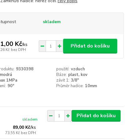
Zamknutí hadice: nerez ocel
celý popis
tupnost
skladem
1,00 Kč
/
ks
Přidat do košíku
,26 Kč
bez DPH
roduktu:
9330398
použití:
vzduch
modrá
Báze:
plast, kov
ax 1MPa
závit 1:
3/8"
ení:
90°
Průměr hadice:
10mm
Přidat do košíku
skladem
89,00 Kč
/
ks
73,55 Kč
bez DPH