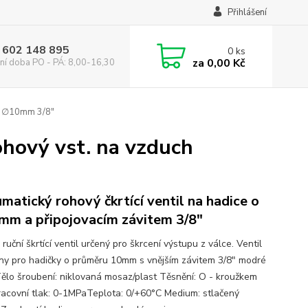
Přihlášení
 602 148 895
0
ks
za
0,00 Kč
ní doba PO - PÁ: 8,00-16,30
ch ∅10mm 3/8"
ohový vst. na vzduch
matický rohový čkrtící ventil na hadice o
m a připojovacím závitem 3/8"
ruční škrtící ventil určený pro škrcení výstupu z válce. Ventil
eny pro hadičky o průměru 10mm s vnějším závitem 3/8" modré
Tělo šroubení: niklovaná mosaz/plast Těsnění: O - kroužkem
acovní tlak: 0-1MPaTeplota: 0/+60°C Medium: stlačený