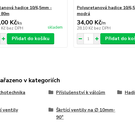
tanová hadice 10/6,5mm -
Polyuretanová hadice 10/6,
 80m
modrá
,00 Kč
34,00 Kč
/
ks
/
m
skladem
5 Kč
bez DPH
28,10 Kč
bez DPH
Přidat do košíku
Přidat do ko
zařazeno v kategoriích
chotechnika
Příslušenství k válcům
Hadi
í ventily
Škrtící ventily na ∅ 10mm-
90°