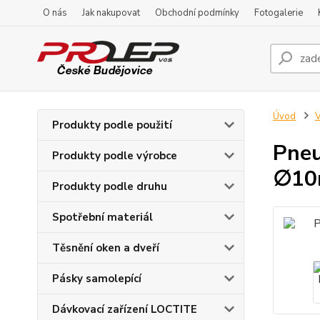
O nás
Jak nakupovat
Obchodní podmínky
Fotogalerie
Úvod
V
Produkty podle použití
Pneu
Produkty podle výrobce
∅10
Produkty podle druhu
Spotřební materiál
Těsnění oken a dveří
Pásky samolepící
Dávkovací zařízení LOCTITE