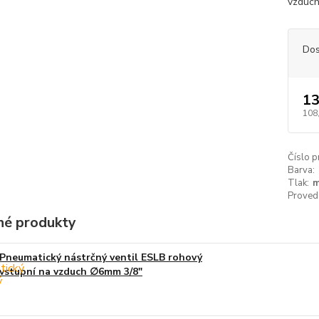
vzduch
Dos
13
108
Číslo p
Barva:
Tlak:
m
Proved
é produkty
Pneumatický nástrčný ventil ESLB rohový
vstupní na vzduch ∅6mm 3/8"