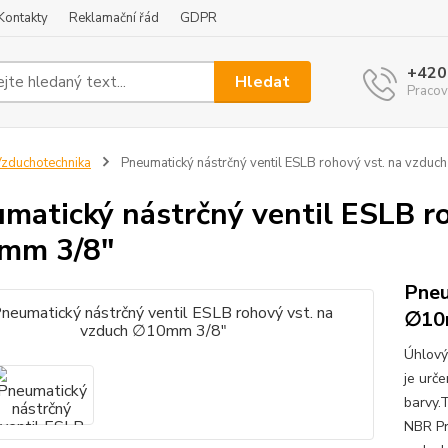
Kontakty
Reklamační řád
GDPR
+420
Hledat
Pracov
zduchotechnika
Pneumatický nástrčný ventil ESLB rohový vst. na vzdu
matický nástrčný ventil ESLB r
mm 3/8"
Pneu
∅10m
Úhlový 
je urč
barvy.
NBR Pr