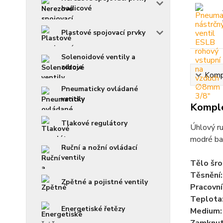
hadicové
Plastové spojovací prvky
Solenoidové ventily a
zdroje
Kompl
Pneumaticky ovládané
ventily
Komple
Tlakové regulátory
Úhlový ru
modré ba
Ruční a nožní ovládací
ventily
Tělo šro
Těsnění:
Zpětné a pojistné ventily
Pracovní
Teplota
Energetiské řetězy
Medium: