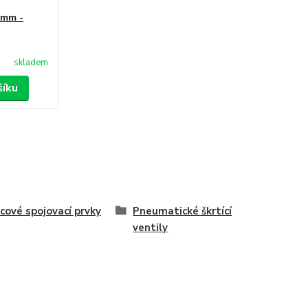
5mm -
skladem
šíku
cové spojovací prvky
Pneumatické škrtící
ventily