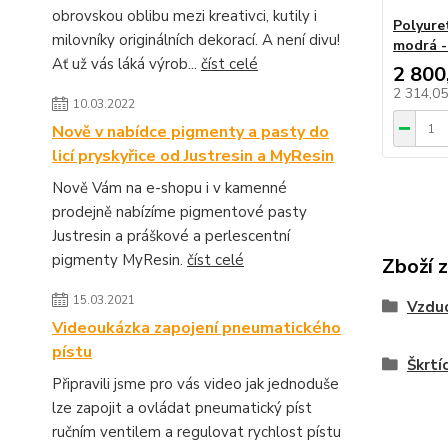
obrovskou oblibu mezi kreativci, kutily i
Polyure
milovníky originálních dekorací. A není divu!
modrá -
Ať už vás láká výrob...
číst celé
2 800
2 314,0
10.03.2022
Nově v nabídce pigmenty a pasty do
licí pryskyřice od Justresin a MyResin
Nově Vám na e-shopu i v kamenné
prodejně nabízíme pigmentové pasty
Justresin a práškové a perlescentní
pigmenty MyResin.
číst celé
Zboží 
15.03.2021
Vzdu
Videoukázka zapojení pneumatického
pístu
Škrtíc
Připravili jsme pro vás video jak jednoduše
lze zapojit a ovládat pneumatický píst
ručním ventilem a regulovat rychlost pístu