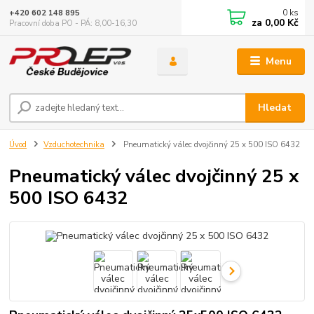
0
ks
+420 602 148 895
za
0,00 Kč
Pracovní doba PO - PÁ: 8,00-16,30
Menu
Hledat
Úvod
Vzduchotechnika
Pneumatický válec dvojčinný 25 x 500 ISO 6432
Pneumatický válec dvojčinný 25 x
500 ISO 6432