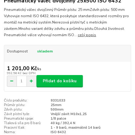
Pneumatický válec dvojčinný 25x500 ISO 6432
Pneumatický válec dvojčinný Průměr pístu: 25 mmZdvih pístu: 500 mm
Vyhovuje normě ISO 6432, která poskytuje standardizované rozměry pro
montáž na metrický systém.Nerezová pístní tyč s metrickým
závitem.Mnoho variant délky zdvihu a průměru pístu.Dlouhá životnost.
Pneumatické válce vyhovují normám ISO...
celý popis
Dostupnost
skladem
1 201,00 Kč
/
ks
992,56 Kč
bez DPH
Přidat do košíku
Číslo produktu:
9331033
Průměr pístu:
25mm
Zdvih pístu:
500mm
Závit pístní tyče:
Vnější závit M10x1,25
Pneumatické spoje:
1/8 palce
Tlaková síla pro 8 barů:
40 kg / 392,4 N
Pracovní tlak:
1 - 9 barů, maximálně 14 barů
Norma:
ISO 6432