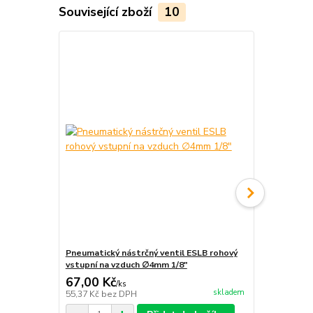
Související zboží
10
Pneumatický nástrčný ventil ESLB rohový
Pneumatický
vstupní na vzduch ∅4mm 1/8"
vstupní na 
67,00 Kč
67,00 Kč
/
ks
skladem
55,37 Kč
bez DPH
55,37 Kč
bez