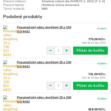
Pracovní médium:
Stlačený vzduch dle ISO8573-1: 2010 [7: 4: 4]
Pracovní teplota:
Hliníková slitina eloxovaná
Těsnící materiál:
NBR
Podobné produkty
Pneumatický válec dvojčinný 25 x 150
skladem
ISO 6432
775,00 Kč
/
ks
640,50 Kč
bez DPH
Přidat do košíku
Pneumatický válec dvojčinný 25 x 100
skladem
ISO 6432
741,00 Kč
/
ks
612,40 Kč
bez DPH
Přidat do košíku
Pneumatický válec dvojčinný 25 x 200
skladem
ISO 6432
816,00 Kč
/
ks